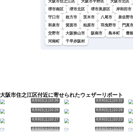
大阪市住之江区
大阪市平野区
大阪市北区
堺市南区
堺市北区
堺市美原区
岸和田市
守口市
枚方市
茨木市
八尾市
泉佐野
和泉市
箕面市
柏原市
羽曳野市
門真
交野市
大阪狭山市
阪南市
島本町
豊
河南町
千早赤阪村
大阪市住之江区付近に寄せられたウェザーリポート
8月8日(土)10:36
8月8日(土)10:32
8月8日(土)10:29
8月8日(土)10:28
8月8日(土)10:27
8月8日(土)10:23
8月8日(土)10:22
8月8日(土)10:22