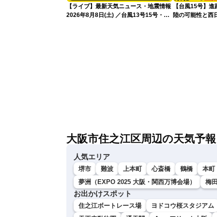
【ライブ】最新天気ニュース・地震情報
【台風15号】
2026年8月8日(土) ／台風13号15号・ゲ
陸の可能性と西
リラ雷雨最新見解・令和8年熊本地震情
性
報〈ウェザーニュースLiVEイブニング・
小川千奈／芳野達郎〉
大阪市住之江区周辺の天気予報
人気エリア
堺市
難波
上本町
心斎橋
鶴橋
本町
夢洲（EXPO 2025 大阪・関西万博会場）
梅
お出かけスポット
住之江ボートレース場
ヨドコウ桜スタジアム