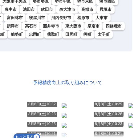
大阪市中央区
堺市堺区
堺市中区
堺市東区
堺市西区
豊中市
池田市
吹田市
泉大津市
高槻市
貝塚市
市
富田林市
寝屋川市
河内長野市
松原市
大東市
市
摂津市
高石市
藤井寺市
東大阪市
泉南市
四條畷市
能町
能勢町
忠岡町
熊取町
田尻町
岬町
太子町
予報精度向上の取り組みについて
8月8日(土)10:32
8月8日(土)10:29
8月8日(土)10:28
8月8日(土)10:28
8月8日(土)10:23
8月8日(土)10:23
8月8日(土)10:21
8月8日(土)10:21
もっと見る