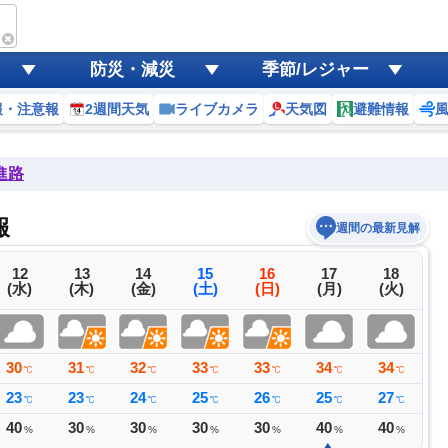
防災・減災
季節/レジャー
報・注意報
2週間天気
ライブカメラ
天気図
避難情報
進路
報
週間の最新見解
12
13
14
15
16
17
18
(水)
(木)
(金)
(土)
(日)
(月)
(火)
30
31
32
33
33
34
34
3
℃
℃
℃
℃
℃
℃
℃
23
23
24
25
26
25
27
2
℃
℃
℃
℃
℃
℃
℃
40
30
30
30
30
40
40
3
%
%
%
%
%
%
%