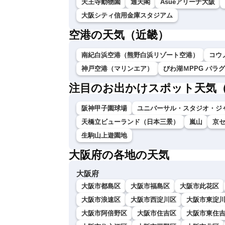
天王寺動物園
通天閣
Asueアリーナ大阪
大阪シティ信用金庫スタジアム
空港の天気（近畿）
南紀白浜空港（熊野白浜リゾート空港）
コウ
神戸空港（マリンエア）
びわ湖ＭPPG パラ
注目のお出かけスポット天気
阪神甲子園球場
ユニバーサル・スタジオ・ジ
天橋立ビューランド（日本三景）
嵐山
京
生駒山上遊園地
大阪府の各地の天気
大阪府
大阪市都島区
大阪市福島区
大阪市此花区
大阪市浪速区
大阪市西淀川区
大阪市東淀
大阪市阿倍野区
大阪市住吉区
大阪市東住