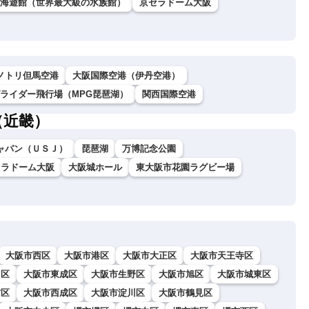
海遊館（世界最大級の水族館）
京セラドーム大阪
ノトリ但馬空港
大阪国際空港（伊丹空港）
グライダー飛行場（MPG琵琶湖）
関西国際空港
（近畿）
ャパン（ＵＳＪ）
琵琶湖
万博記念公園
セラドーム大阪
大阪城ホール
東大阪市花園ラグビー場
大阪市西区
大阪市港区
大阪市大正区
大阪市天王寺区
川区
大阪市東成区
大阪市生野区
大阪市旭区
大阪市城東区
吉区
大阪市西成区
大阪市淀川区
大阪市鶴見区