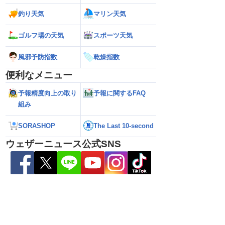
い雷雨】新潟は線状降
【お盆と台風15号】台風は東北接近のお
【台風13号】停電
釣り天気
マリン天気
れも＜気象防災速報・
それ 接近後はゲリラ雷雨の頻度高まる
で強い雨風が特徴
＞
影響が長引くおそ
ゴルフ場の天気
スポーツ天気
風邪予防指数
乾燥指数
便利なメニュー
予報精度向上の取り
予報に関するFAQ
組み
SORASHOP
The Last 10-second
ウェザーニュース公式SNS