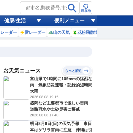
現在地
健康/生活
便利メニュー
風レーダー
雷レーダー
山の天気
花粉飛散情報
世界天気
お天気ニュース
もっと読む
19
20
21
22
富山県で1時間に109mmの猛烈な
(水)
(木)
(金)
(土)
予報の
雨 気象防災速報・記録的短時間
E
E
C
E
信頼度
高
大雨
A
2026.08.08 19:15
B
盛岡など主要都市で激しい雷雨
C
5
34
34
35
D
道路冠水や土砂災害に警戒
℃
℃
℃
℃
E
2026.08.08 17:40
6
27
27
26
低
℃
℃
℃
℃
？
明日8月9日(日)の天気予報 東日
0
30
20
30
%
%
%
%
本はゲリラ雷雨に注意 沖縄は引