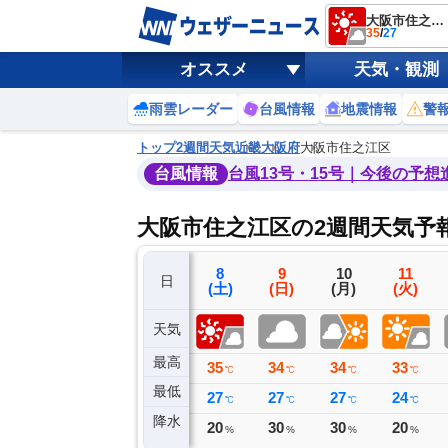
大阪市住之江区
35
/
27
オススメ
天気・観測
雨雲レーダー
台風情報
地震情報
警
トップ
2週間天気
近畿
大阪府
大阪市住之江区
台風情報
台風13号・15号｜今後の予想
大阪市住之江区の2週間天気予
5
6
7
8
9
10
11
日
(水)
(木)
(金)
(土)
(日)
(月)
(火)
天気
最高
37
35
36
35
34
34
33
℃
℃
℃
℃
℃
℃
℃
最低
27
28
28
27
27
27
24
℃
℃
℃
℃
℃
℃
℃
降水
0
0
0
20
30
30
20
ミリ
ミリ
ミリ
%
%
%
%