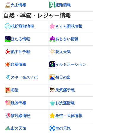
火山情報
避難情報
自然・季節・レジャー情報
花粉飛散情報
さくら開花情報
ほたる情報
あじさい情報
熱中症予報
花火天気
紅葉情報
イルミネーション
スキー＆スノボ
初日の出
初詣
天気痛予報
服装予報
お洗濯情報
紫外線情報
星空・天体情報
山の天気
空の天気