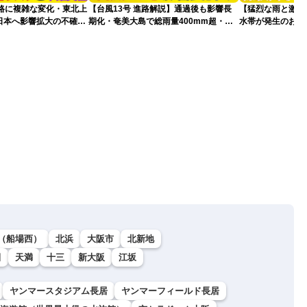
進路に複雑な変化・東北上
【台風13号 進路解説】通過後も影響長
【猛烈な雨と激し
日本へ影響拡大の不確実
期化・奄美大島で総雨量400mm超・高
水帯が発生のおそ
波に要警戒（2026.08.08 16:00）
記録的短時間大雨
（船場西）
北浜
大阪市
北新地
田
天満
十三
新大阪
江坂
ヤンマースタジアム長居
ヤンマーフィールド長居