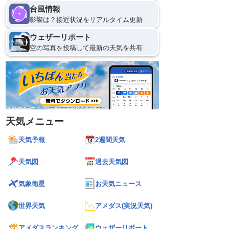
台風情報
影響は？接近状況をリアルタイム更新
ウェザーリポート
空の写真を投稿して最新の天気を共有
天気メニュー
天気予報
2週間天気
天気図
過去天気図
気象衛星
お天気ニュース
世界天気
アメダス(実況天気)
アメダスランキング
ウェザーリポート