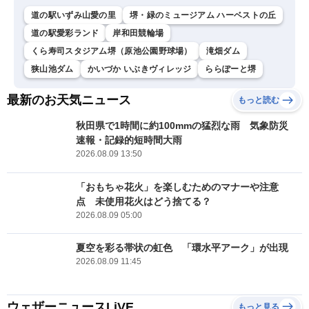
道の駅いずみ山愛の里
堺・緑のミュージアム ハーベストの丘
道の駅愛彩ランド
岸和田競輪場
くら寿司スタジアム堺（原池公園野球場）
滝畑ダム
狭山池ダム
かいづか いぶきヴィレッジ
ららぽーと堺
最新のお天気ニュース
もっと読む
秋田県で1時間に約100mmの猛烈な雨 気象防災
速報・記録的短時間大雨
2026.08.09 13:50
「おもちゃ花火」を楽しむためのマナーや注意
点 未使用花火はどう捨てる？
2026.08.09 05:00
夏空を彩る帯状の虹色 「環水平アーク」が出現
2026.08.09 11:45
ウェザーニュースLiVE
もっと見る