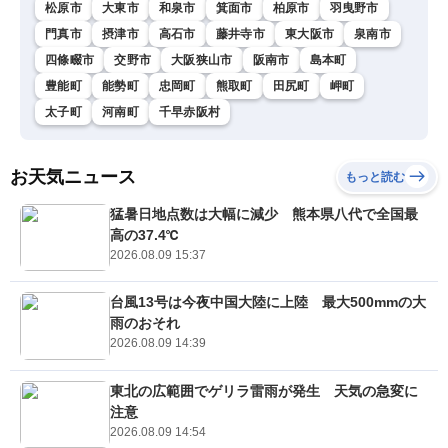
松原市
大東市
和泉市
箕面市
柏原市
羽曳野市
門真市
摂津市
高石市
藤井寺市
東大阪市
泉南市
四條畷市
交野市
大阪狭山市
阪南市
島本町
豊能町
能勢町
忠岡町
熊取町
田尻町
岬町
太子町
河南町
千早赤阪村
お天気ニュース
もっと読む
猛暑日地点数は大幅に減少 熊本県八代で全国最
高の37.4℃
2026.08.09 15:37
台風13号は今夜中国大陸に上陸 最大500mmの大
雨のおそれ
2026.08.09 14:39
東北の広範囲でゲリラ雷雨が発生 天気の急変に
注意
2026.08.09 14:54