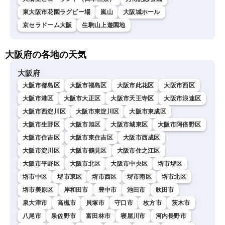
東大阪市花園ラグビー場
嵐山
大阪城ホール
京セラドーム大阪
生駒山上遊園地
大阪府の各地の天気
大阪府
大阪市都島区
大阪市福島区
大阪市此花区
大阪市西区
大阪市港区
大阪市大正区
大阪市天王寺区
大阪市浪速区
大阪市西淀川区
大阪市東淀川区
大阪市東成区
大阪市生野区
大阪市旭区
大阪市城東区
大阪市阿倍野区
大阪市住吉区
大阪市東住吉区
大阪市西成区
大阪市淀川区
大阪市鶴見区
大阪市住之江区
大阪市平野区
大阪市北区
大阪市中央区
堺市堺区
堺市中区
堺市東区
堺市西区
堺市南区
堺市北区
堺市美原区
岸和田市
豊中市
池田市
吹田市
泉大津市
高槻市
貝塚市
守口市
枚方市
茨木市
八尾市
泉佐野市
富田林市
寝屋川市
河内長野市