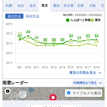
札幌
仙台
金沢
東京
横浜
名古屋
京都
大阪
広
集計期間：8月9日(日)～8月18日(火)
最高気温
最低気温
ららぽーと和泉
東京
東京の天気を見る
雨雲レーダー
60時間先まで見る