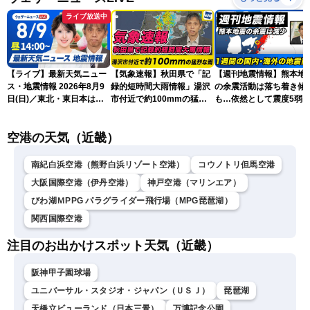
ライブ放送中
【ライブ】最新天気ニュー
【気象速報】秋田県で「記
【週刊地震情報】熊本地
ス・地震情報 2026年8月9
録的短時間大雨情報」湯沢
の余震活動は落ち着き傾
日(日)／東北・東日本は急
市付近で約100mmの猛烈
も…依然として震度5弱
な雷雨に注意〈ウェザーニ
な雨
戒
ュースLiVEアフタヌーン・
空港の天気（近畿）
小川千奈／芳野達郎〉
南紀白浜空港（熊野白浜リゾート空港）
コウノトリ但馬空港
大阪国際空港（伊丹空港）
神戸空港（マリンエア）
びわ湖ＭPPG パラグライダー飛行場（MPG琵琶湖）
関西国際空港
注目のお出かけスポット天気（近畿）
阪神甲子園球場
ユニバーサル・スタジオ・ジャパン（ＵＳＪ）
琵琶湖
天橋立ビューランド（日本三景）
万博記念公園