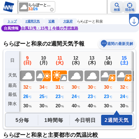
ららぽーと和泉
32
/
26
検索
現在地
雨雲レーダー
台風情報
地震情報
警報・注意報
2週間天気
ラ
ららぽーと和泉
トップ
2週間天気
近畿
大阪府
台風情報
台風13号・15号｜今後の予想進路
ららぽーと和泉の2週間天気予報
週間の最新見解
8
9
10
11
12
13
14
15
日
(土)
(日)
(月)
(火)
(水)
(木)
(金)
(土)
(
天気
最高
34
32
34
31
30
30
30
32
3
℃
℃
℃
℃
℃
℃
℃
℃
最低
25
26
25
23
24
23
23
24
2
℃
℃
℃
℃
℃
℃
℃
℃
降水
0
30
30
20
40
40
30
30
3
ミリ
%
%
%
%
%
%
%
5分毎
1時間毎
今日明日
2週間天気
ららぽーと和泉と主要都市の気温比較