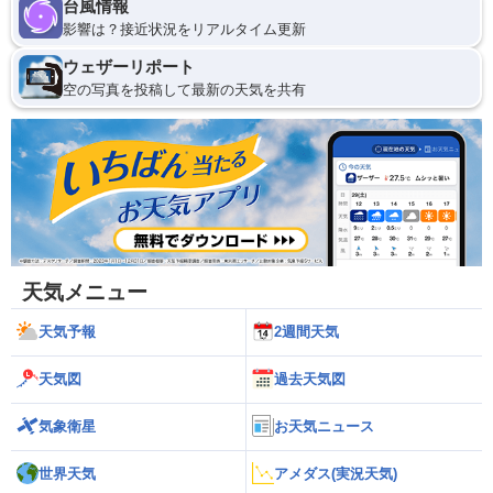
台風情報
影響は？接近状況をリアルタイム更新
ウェザーリポート
空の写真を投稿して最新の天気を共有
天気メニュー
天気予報
2週間天気
天気図
過去天気図
気象衛星
お天気ニュース
世界天気
アメダス(実況天気)