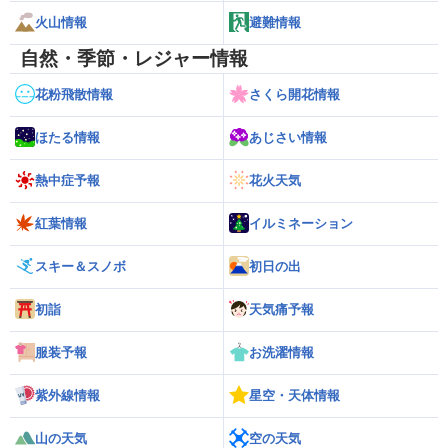
火山情報
避難情報
自然・季節・レジャー情報
花粉飛散情報
さくら開花情報
ほたる情報
あじさい情報
熱中症予報
花火天気
紅葉情報
イルミネーション
スキー＆スノボ
初日の出
初詣
天気痛予報
服装予報
お洗濯情報
紫外線情報
星空・天体情報
山の天気
空の天気