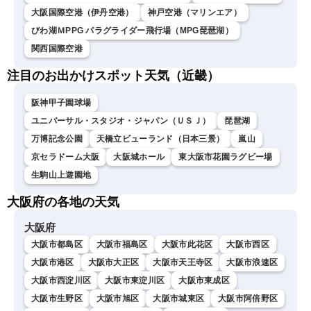
大阪国際空港（伊丹空港）
神戸空港（マリンエア）
びわ湖ＭPPG パラグライダー飛行場（MPG琵琶湖）
関西国際空港
注目のお出かけスポット天気（近畿）
阪神甲子園球場
ユニバーサル・スタジオ・ジャパン（ＵＳＪ）
琵琶湖
万博記念公園
天橋立ビューランド（日本三景）
嵐山
京セラドーム大阪
大阪城ホール
東大阪市花園ラグビー場
生駒山上遊園地
大阪府の各地の天気
大阪府
大阪市都島区
大阪市福島区
大阪市此花区
大阪市西区
大阪市港区
大阪市大正区
大阪市天王寺区
大阪市浪速区
大阪市西淀川区
大阪市東淀川区
大阪市東成区
大阪市生野区
大阪市旭区
大阪市城東区
大阪市阿倍野区