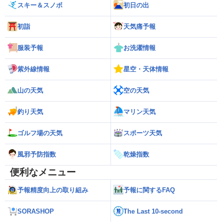
スキー＆スノボ
初日の出
初詣
天気痛予報
服装予報
お洗濯情報
紫外線情報
星空・天体情報
山の天気
空の天気
釣り天気
マリン天気
ゴルフ場の天気
スポーツ天気
風邪予防指数
乾燥指数
便利なメニュー
予報精度向上の取り組み
予報に関するFAQ
SORASHOP
The Last 10-second