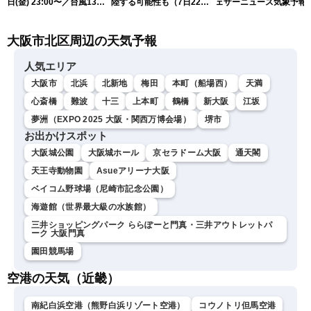
日(金) 23:00〜／台風13号
陸する可能性も（7日22時
ェザーニュース気象予報
の影響長引く 〈ウェザーニ
情報）
解説（7日22時情報）
ュースLiVE・川畑玲〉
大阪市北区周辺の天気予報
人気エリア
大阪市
北浜
北新地
梅田
本町（船場西）
天満
心斎橋
難波
十三
上本町
鶴橋
新大阪
江坂
夢洲（EXPO 2025 大阪・関西万博会場）
堺市
お出かけスポット
大阪城公園
大阪城ホール
京セラドーム大阪
通天閣
天王寺動物園
Asueアリーナ大阪
ベイコム野球場（尼崎市記念公園）
海遊館（世界最大級の水族館）
三井ショッピングパーク ららぽーと門真・三井アウトレットパ
ーク 大阪門真
園田競馬場
空港の天気（近畿）
南紀白浜空港（熊野白浜リゾート空港）
コウノトリ但馬空港