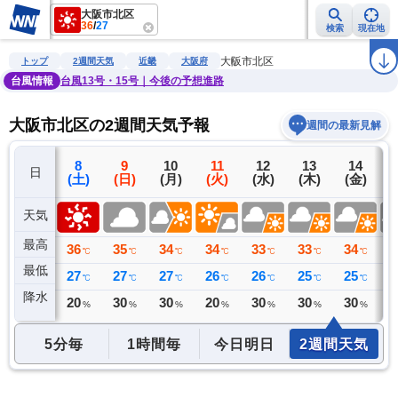
大阪市北区
36
/
27
検索
現在地
雨雲レーダー
台風情報
地震情報
警報・注意報
2週間天気
ラ
大阪市北区
トップ
2週間天気
近畿
大阪府
台風情報
台風13号・15号｜今後の予想進路
大阪市北区の2週間天気予報
週間の最新見解
7
8
9
10
11
12
13
14
日
(金)
(土)
(日)
(月)
(火)
(水)
(木)
(金)
(
天気
最高
36
36
35
34
34
33
33
34
3
℃
℃
℃
℃
℃
℃
℃
℃
最低
28
27
27
27
26
26
25
25
2
℃
℃
℃
℃
℃
℃
℃
℃
降水
0
20
30
30
20
30
30
30
3
ミリ
%
%
%
%
%
%
%
5分毎
1時間毎
今日明日
2週間天気