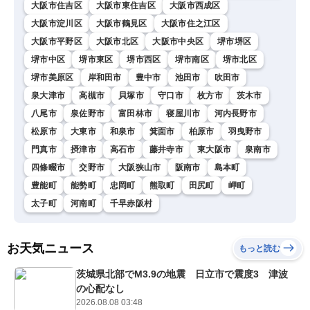
大阪市住吉区
大阪市東住吉区
大阪市西成区
大阪市淀川区
大阪市鶴見区
大阪市住之江区
大阪市平野区
大阪市北区
大阪市中央区
堺市堺区
堺市中区
堺市東区
堺市西区
堺市南区
堺市北区
堺市美原区
岸和田市
豊中市
池田市
吹田市
泉大津市
高槻市
貝塚市
守口市
枚方市
茨木市
八尾市
泉佐野市
富田林市
寝屋川市
河内長野市
松原市
大東市
和泉市
箕面市
柏原市
羽曳野市
門真市
摂津市
高石市
藤井寺市
東大阪市
泉南市
四條畷市
交野市
大阪狭山市
阪南市
島本町
豊能町
能勢町
忠岡町
熊取町
田尻町
岬町
太子町
河南町
千早赤阪村
お天気ニュース
もっと読む
茨城県北部でM3.9の地震 日立市で震度3 津波
の心配なし
2026.08.08 03:48