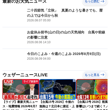
最新のお天気ニュース
もっと読む
二十四節気「立秋」 真夏のような暑さでも、暦
の上では今日から秋
2026.08.07 05:00
お盆休み前半(山の日)の山の天気傾向 台風や前線
の影響に注意
2026.08.06 14:10
今日のこよみ・今週のこよみ 2026年8月9日(日)
2026.08.09 04:00
ウェザーニュースLiVE
もっと見る
ライブ放送中
【ライブ】最新天気ニュー
【台風15号 2026】今後の
【台風13号 2026】雨風
ス・地震情報 2026年8月7
進路は？北日本に接近・上
影響はいつまで続く？／