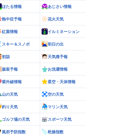
ほたる情報
あじさい情報
熱中症予報
花火天気
紅葉情報
イルミネーション
スキー＆スノボ
初日の出
初詣
天気痛予報
服装予報
お洗濯情報
紫外線情報
星空・天体情報
山の天気
空の天気
釣り天気
マリン天気
ゴルフ場の天気
スポーツ天気
風邪予防指数
乾燥指数