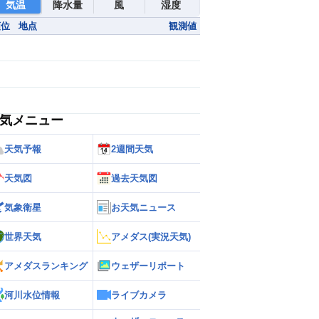
気温
降水量
風
湿度
順位
地点
観測値
気メニュー
天気予報
2週間天気
天気図
過去天気図
気象衛星
お天気ニュース
世界天気
アメダス(実況天気)
アメダスランキング
ウェザーリポート
河川水位情報
ライブカメラ