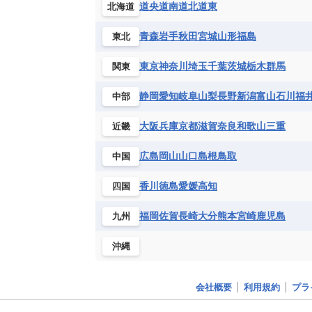
道央
道南
道北
道東
北海道
青森
岩手
秋田
宮城
山形
福島
東北
東京
神奈川
埼玉
千葉
茨城
栃木
群馬
関東
静岡
愛知
岐阜
山梨
長野
新潟
富山
石川
福
中部
大阪
兵庫
京都
滋賀
奈良
和歌山
三重
近畿
広島
岡山
山口
島根
鳥取
中国
香川
徳島
愛媛
高知
四国
福岡
佐賀
長崎
大分
熊本
宮崎
鹿児島
九州
沖縄
会社概要
利用規約
プラ