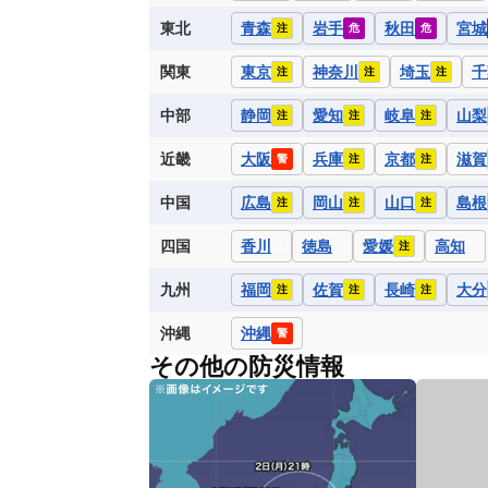
東北
青森
岩手
秋田
宮城
注
危
危
関東
東京
神奈川
埼玉
千
注
注
注
中部
静岡
愛知
岐阜
山梨
注
注
注
近畿
大阪
兵庫
京都
滋賀
警
注
注
中国
広島
岡山
山口
島根
注
注
注
四国
香川
徳島
愛媛
高知
注
九州
福岡
佐賀
長崎
大分
注
注
注
沖縄
沖縄
警
その他の防災情報