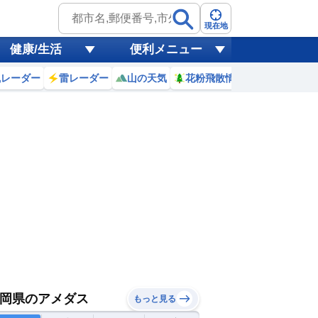
現在地
健康/生活
便利メニュー
風レーダー
雷レーダー
山の天気
花粉飛散情報
世界天気
岡県のアメダス
もっと見る