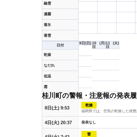
融雪
濃霧
着氷
着雪
9日
(日)
10
(月)
11
(火)
日付
日
日
乾燥
なだれ
低温
霜
桂川町の警報・注意報の発表履
乾燥
8日(土) 9:53
福岡県では、空気の乾燥した状態
4日(火) 20:37
発表なし
雷
4日(火) 7:42