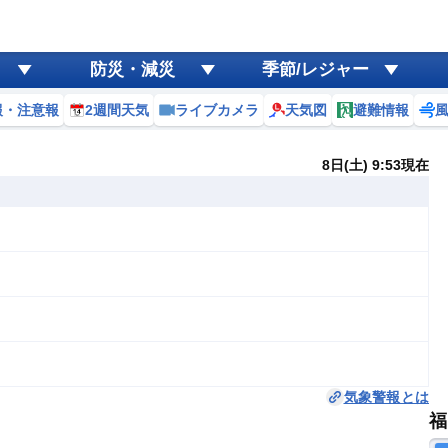
防災・減災
季節/レジャー
報・注意報
2週間天気
ライブカメラ
天気図
避難情報
8日(土) 9:53現在
気象警報とは
福