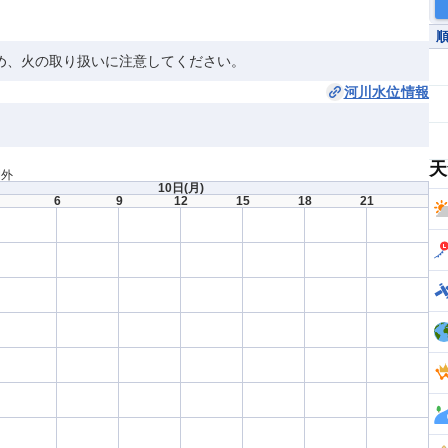
め、火の取り扱いに注意してください。
河川水位情報
天
間外
10日
(月)
6
9
12
15
18
21