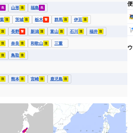
便
山形
福島
危
注
危
葉
茨城
栃木
群馬
伊豆
注
注
警
注
注
長野
新潟
富山
石川
福井
注
警
注
注
注
注
奈良
和歌山
三重
注
注
注
ウ
鳥取
注
注
熊本
宮崎
鹿児島
注
注
注
注