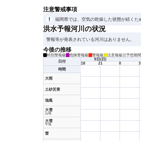
注意警戒事項
福岡県では、空気の乾燥した状態が続くた
洪水予報河川の状況
警報等が発表されている河川はありません。
今後の推移
特別警報級
危険警報級
警報級
注意報級
予想期
9日
(日)
日付
18
21
0
3
時間
大雨
土砂災害
強風
大雪
山地
大雪
平地
雷