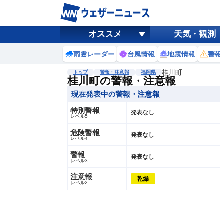
オススメ
天気・観測
雨雲レーダー
台風情報
地震情報
警
桂川町
トップ
警報・注意報
福岡県
桂川町の警報・注意報
現在発表中の警報・注意報
特別警報
発表なし
レベル5
危険警報
発表なし
レベル4
警報
発表なし
レベル3
注意報
乾燥
レベル2