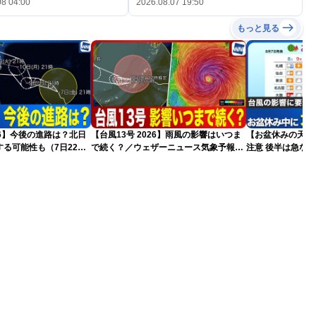
08 04:00
2026.08.07 19:50
もっと見る
026】今後の進路は？北日
【台風13号 2026】雨風の影響はいつま
【お盆休みの天気2
る可能性も（7日22時
で続く？／ウェザーニュース気象予報士
注意 後半は急な
解説（7日22時情報）