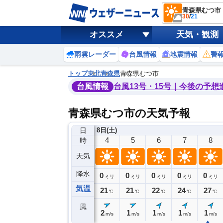
青森県むつ市
30
/
21
オススメ
天気・観測
雨雲レーダー
台風情報
地震情報
警
トップ
東北
青森県
青森県むつ市
台風情報
台風13号・15号｜今後の予想
青森県むつ市の天気予報
日
8日(土)
0
1
2
3
4
5
6
7
8
時
天気
降水
0
0
0
0
0
0
0
0
ミリ
ミリ
ミリ
ミリ
ミリ
ミリ
ミリ
ミリ
ミリ
気温
21
22
21
21
21
21
22
24
27
℃
℃
℃
℃
℃
℃
℃
℃
℃
風
1
2
1
2
2
1
1
1
1
m/s
m/s
m/s
m/s
m/s
m/s
m/s
m/s
m/s