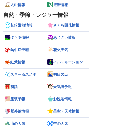
火山情報
避難情報
自然・季節・レジャー情報
花粉飛散情報
さくら開花情報
ほたる情報
あじさい情報
熱中症予報
花火天気
紅葉情報
イルミネーション
スキー＆スノボ
初日の出
初詣
天気痛予報
服装予報
お洗濯情報
紫外線情報
星空・天体情報
山の天気
空の天気