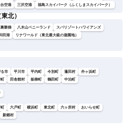
仙台空港
三沢空港
福島スカイパーク（ふくしまスカイパーク）
（東北）
駅裏磐梯
八木山ベニーランド
スパリゾートハワイアンズ
和田湖
リナワールド（東北最大級の遊園地）
がる市
平川市
平内町
今別町
蓬田村
外ヶ浜町
鰐町
田舎館村
板柳町
鶴田町
中泊町
村
戸町
六戸町
横浜町
東北町
六ヶ所村
おいらせ町
新郷村