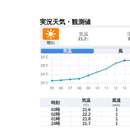
実況天気・観測値
気温
21.2
℃
晴れ
気温
風
気温
風速
時刻
(℃)
(m/s)
03時
21.6
1
02時
22.2
1
01時
21.8
1
24時
21.7
1