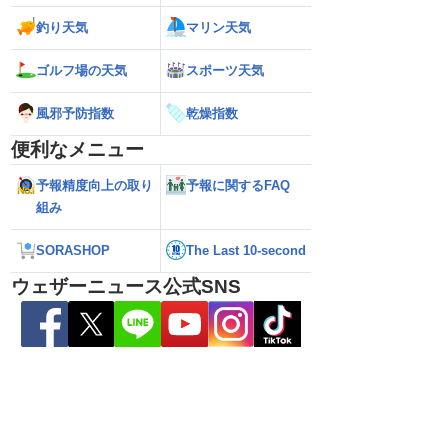
釣り天気
マリン天気
ゴルフ場の天気
スポーツ天気
風邪予防指数
乾燥指数
便利なメニュー
予報精度向上の取り
予報に関するFAQ
026】台風の影響に要
【ゲリラ雷雨】長野県で1時間に約
【台風13号 202
組み
雷雨の心配も
100mmの猛烈な雨／気象防災速報・記
強い」勢力に再発
録的短時間大雨
（7日18時最新情報
SORASHOP
The Last 10-second
ウェザーニュース公式SNS