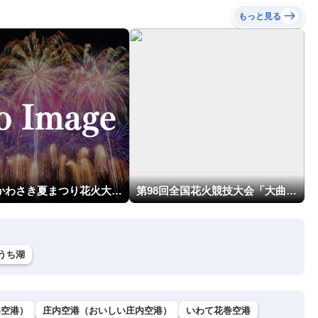
もっと見る
第54回かわさき夏まつり花火大会「おらが自慢のでっかい花火」
第98回全国花火競技大会「大曲の花火」
うち湖
形空港）
庄内空港（おいしい庄内空港）
いわて花巻空港