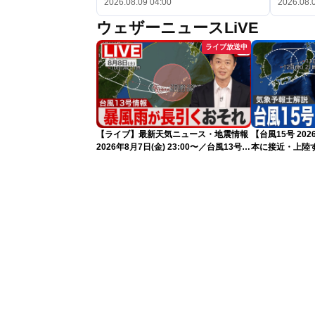
2026.08.09 04:00
2026.08.
ウェザーニュースLiVE
ライブ放送中
【ライブ】最新天気ニュース・地震情報
【台風15号 2
2026年8月7日(金) 23:00〜／台風13号の
本に接近・上陸す
影響長引く 〈ウェザーニュースLiVE・
情報）
川畑玲〉