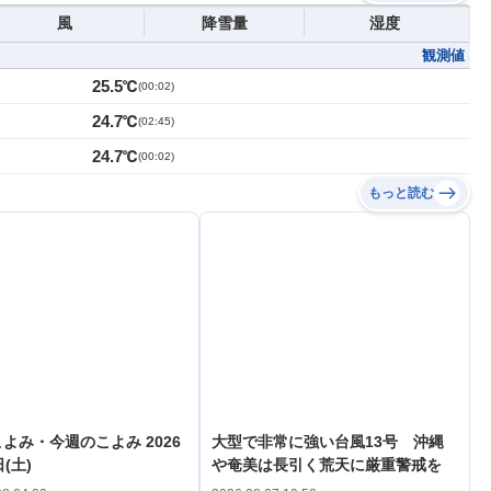
風
降雪量
湿度
観測値
25.5℃
(
00:02
)
24.7℃
(
02:45
)
24.7℃
(
00:02
)
もっと読む
よみ・今週のこよみ 2026
大型で非常に強い台風13号 沖縄
(土)
や奄美は長引く荒天に厳重警戒を