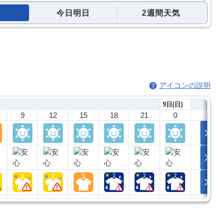
今日明日
2週間天気
アイコンの説明
9日(日)
9
12
15
18
21
0