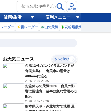
現在地
健康/生活
便利メニュー
風レーダー
雷レーダー
山の天気
花粉飛散情報
世界天気
お天気ニュース
もっと読む
9日(日)
台風13号のスパイラルバンドが
7
18
19
20
21
22
23
0
1
奄美大島に 奄美市の雨量は
400mmに迫る
2026.08.07 21:35
お盆休みの天気2026 台風の影
0
0
0
0
0
0
0
0
リ
ミリ
ミリ
ミリ
ミリ
ミリ
ミリ
ミリ
ミリ
響に要注意 後半は急な雷雨の心
24
23
23
23
22
22
21
21
℃
℃
℃
℃
℃
℃
℃
℃
℃
配も
2026.08.07 12:26
2
2
2
2
2
2
2
2
熊本県天草・芦北地方で地震 最
/s
m/s
m/s
m/s
m/s
m/s
m/s
m/s
m/s