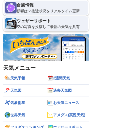
台風情報
影響は？接近状況をリアルタイム更新
ウェザーリポート
空の写真を投稿して最新の天気を共有
天気メニュー
天気予報
2週間天気
天気図
過去天気図
気象衛星
お天気ニュース
世界天気
アメダス(実況天気)
アメダスランキング
ウェザーリポート