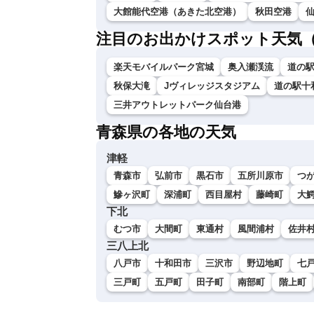
大館能代空港（あきた北空港）
秋田空港
注目のお出かけスポット天気
楽天モバイルパーク宮城
奥入瀬渓流
道の
秋保大滝
Jヴィレッジスタジアム
道の駅十
三井アウトレットパーク仙台港
青森県の各地の天気
津軽
青森市
弘前市
黒石市
五所川原市
つ
鰺ヶ沢町
深浦町
西目屋村
藤崎町
大
下北
むつ市
大間町
東通村
風間浦村
佐井
三八上北
八戸市
十和田市
三沢市
野辺地町
七
三戸町
五戸町
田子町
南部町
階上町