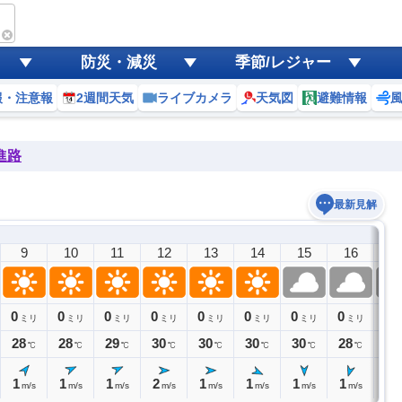
防災・減災
季節/レジャー
報・注意報
2週間天気
ライブカメラ
天気図
避難情報
進路
最新見解
9
10
11
12
13
14
15
16
1
0
0
0
0
0
0
0
0
0
ミリ
ミリ
ミリ
ミリ
ミリ
ミリ
ミリ
ミリ
ミ
28
28
29
30
30
30
30
28
26
℃
℃
℃
℃
℃
℃
℃
℃
1
1
1
2
1
1
1
1
2
m/s
m/s
m/s
m/s
m/s
m/s
m/s
m/s
m