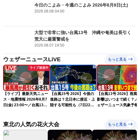
今日のこよみ・今週のこよみ 2026年8月8日(土)
2026.08.08 04:00
大型で非常に強い台風13号 沖縄や奄美は長引く
荒天に厳重警戒を
2026.08.07 19:50
ウェザーニュースLiVE
もっと見る
ライブ放送中
【ライブ】最新天気ニュー
【台風15号 2026】今後の
【台風13号 2026】雨風
ス・地震情報 2026年8月7
進路は？北日本に接近・上
影響はいつまで続く？／
日(金) 23:00〜／台風13号
陸する可能性も（7日22時
ェザーニュース気象予報
の影響長引く 〈ウェザーニ
情報）
解説（7日22時情報）
ュースLiVE・川畑玲〉
東北の人気の花火大会
もっと見る