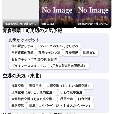
第98回全国花火競技大会「大曲の花火」
酒田の花火
第54回かわさき夏まつり花火大会「おらが自慢のでっかい花火」
青森県階上町周辺の天気予報
お出かけスポット
道の駅はしかみ
RVパーク みちのくはしかみ
八戸市東体育館
種差キャンプ場
種差海岸
世増ダム
おおのキャンパス 道の駅 おおの
プライフーズスタジアム（八戸市多賀多目的運動場）
空港の天気（東北）
福島空港
青森空港
山形空港（おいしい山形空港）
庄内空港（おいしい庄内空港）
いわて花巻空港
大館能代空港（あきた北空港）
秋田空港
仙台空港
三沢空港
福島スカイパーク（ふくしまスカイパーク）