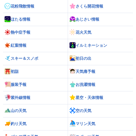
花粉飛散情報
さくら開花情報
ほたる情報
あじさい情報
熱中症予報
花火天気
紅葉情報
イルミネーション
スキー＆スノボ
初日の出
初詣
天気痛予報
服装予報
お洗濯情報
紫外線情報
星空・天体情報
山の天気
空の天気
釣り天気
マリン天気