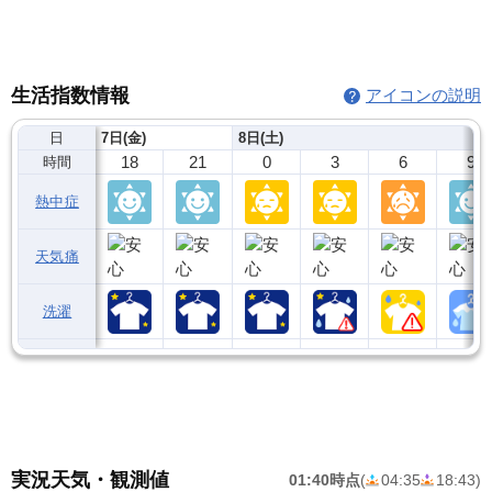
生活指数情報
アイコンの説明
日
7日(金)
8日(土)
18
21
0
3
6
9
時間
熱中症
天気痛
洗濯
実況天気・観測値
01:40時点
(
04:35
18:43
)