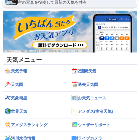
空の写真を投稿して最新の天気を共有
天気メニュー
天気予報
2週間天気
天気図
過去天気図
気象衛星
お天気ニュース
世界天気
アメダス(実況天気)
アメダスランキング
ウェザーリポート
河川水位情報
ライブカメラ