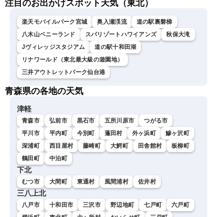
注目のお出かけスポット天気（東北）
楽天モバイルパーク宮城
奥入瀬渓流
道の駅裏磐梯
八木山ベニーランド
スパリゾートハワイアンズ
秋保大滝
Jヴィレッジスタジアム
道の駅十和田湖
リナワールド（東北最大級の遊園地）
三井アウトレットパーク仙台港
青森県の各地の天気
津軽
青森市
弘前市
黒石市
五所川原市
つがる市
平川市
平内町
今別町
蓬田村
外ヶ浜町
鰺ヶ沢町
深浦町
西目屋村
藤崎町
大鰐町
田舎館村
板柳町
鶴田町
中泊町
下北
むつ市
大間町
東通村
風間浦村
佐井村
三八上北
八戸市
十和田市
三沢市
野辺地町
七戸町
六戸町