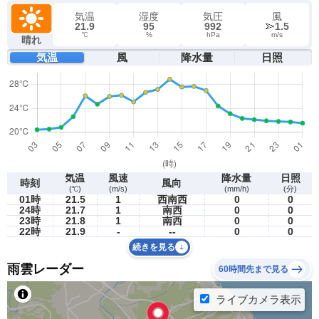
気温
湿度
気圧
風
21.9
95
992
1.5
℃
%
hPa
m/s
晴れ
気温
風
降水量
日照
気温
風速
降水量
日照
時刻
風向
(℃)
(m/s)
(mm/h)
(分)
01時
21.5
1
西南西
0
0
24時
21.7
1
南西
0
0
23時
21.8
1
南西
0
0
22時
21.9
-
--
0
0
続きを見る
雨雲レーダー
60時間先まで見る