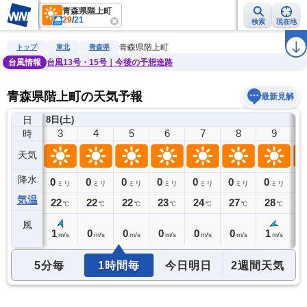
青森県階上町
29
/
21
検索
現在地
雨雲レーダー
台風情報
地震情報
警報・注意報
2週間天気
ラ
青森県階上町
トップ
東北
青森県
台風情報
台風13号・15号｜今後の予想進路
青森県階上町の天気予報
最新見解
日
8日(土)
2
3
4
5
6
7
8
9
時
天気
降水
0
0
0
0
0
0
0
0
0
ミリ
ミリ
ミリ
ミリ
ミリ
ミリ
ミリ
ミリ
気温
22
22
22
22
23
24
27
28
2
℃
℃
℃
℃
℃
℃
℃
℃
風
1
1
0
0
0
0
0
1
2
m/s
m/s
m/s
m/s
m/s
m/s
m/s
m/s
5分毎
1時間毎
今日明日
2週間天気