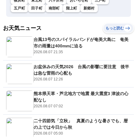
横浜町
東北町
六ヶ所村
おいらせ町
三戸町
五戸町
田子町
南部町
階上町
新郷村
お天気ニュース
もっと読む
台風13号のスパイラルバンドが奄美大島に 奄美
市の雨量は400mmに迫る
2026.08.07 21:35
お盆休みの天気2026 台風の影響に要注意 後半
は急な雷雨の心配も
2026.08.07 12:26
熊本県天草・芦北地方で地震 最大震度3 津波の心
配なし
2026.08.07 07:02
二十四節気「立秋」 真夏のような暑さでも、暦
の上では今日から秋
2026.08.07 05:00