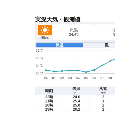
実況天気・観測値
気温
24.4
℃
晴れ
気温
風
気温
風速
時刻
(℃)
(m/s)
22時
24.6
2
21時
25.4
1
20時
25.8
2
19時
26.2
1