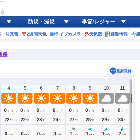
防災・減災
季節/レジャー
報・注意報
2週間天気
ライブカメラ
天気図
避難情報
進路
最新見解
4
5
6
7
8
9
10
11
1
0
0
0
0
0
0
0
0
1
ミリ
ミリ
ミリ
ミリ
ミリ
ミリ
ミリ
ミリ
22
22
23
24
27
28
29
30
30
℃
℃
℃
℃
℃
℃
℃
℃
0
0
0
0
1
1
1
2
3
m/s
m/s
m/s
m/s
m/s
m/s
m/s
m/s
m