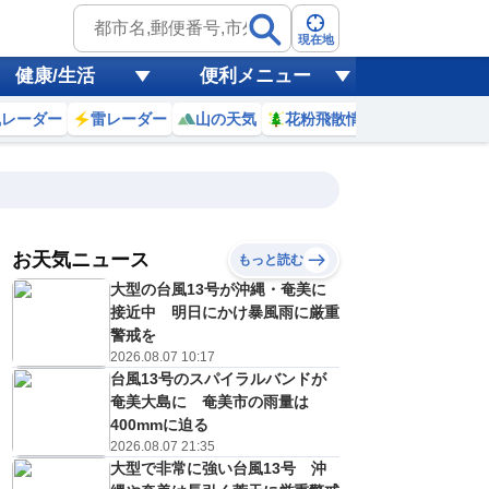
現在地
健康/生活
便利メニュー
風レーダー
雷レーダー
山の天気
花粉飛散情報
世界天気
お天気ニュース
もっと読む
大型の台風13号が沖縄・奄美に
2
13
14
15
16
17
18
19
20
接近中 明日にかけ暴風雨に厳重
警戒を
2026.08.07 10:17
台風13号のスパイラルバンドが
1
1
1
1
1
1
0
0
ミリ
ミリ
ミリ
ミリ
ミリ
ミリ
ミリ
ミリ
ミリ
奄美大島に 奄美市の雨量は
30
30
29
28
27
26
25
24
℃
℃
℃
℃
℃
℃
℃
℃
℃
400mmに迫る
2026.08.07 21:35
3
3
2
2
1
2
1
1
大型で非常に強い台風13号 沖
/s
m/s
m/s
m/s
m/s
m/s
m/s
m/s
m/s