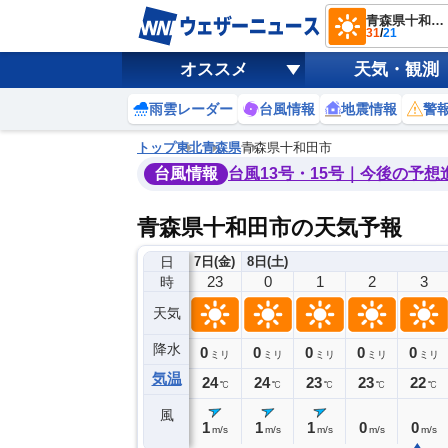
青森県十和田市
31
/
21
オススメ
天気・観測
雨雲レーダー
台風情報
地震情報
警
トップ
東北
青森県
青森県十和田市
台風情報
台風13号・15号｜今後の予想
青森県十和田市の天気予報
日
7日(金)
8日(土)
19
20
21
22
23
0
1
2
3
時
天気
降水
0
0
0
0
0
0
0
0
ミリ
ミリ
ミリ
ミリ
ミリ
ミリ
ミリ
ミリ
ミリ
気温
26
25
25
25
24
24
23
23
22
℃
℃
℃
℃
℃
℃
℃
℃
℃
風
0
0
2
0
1
1
1
0
0
m/s
m/s
m/s
m/s
m/s
m/s
m/s
m/s
m/s