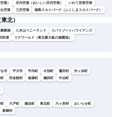
形空港）
庄内空港（おいしい庄内空港）
いわて花巻空港
仙台空港
三沢空港
福島スカイパーク（ふくしまスカイパーク）
（東北）
駅裏磐梯
八木山ベニーランド
スパリゾートハワイアンズ
和田湖
リナワールド（東北最大級の遊園地）
がる市
平川市
平内町
今別町
蓬田村
外ヶ浜町
鰐町
田舎館村
板柳町
鶴田町
中泊町
村
戸町
六戸町
横浜町
東北町
六ヶ所村
おいらせ町
新郷村