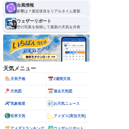
台風情報
影響は？接近状況をリアルタイム更新
ウェザーリポート
空の写真を投稿して最新の天気を共有
天気メニュー
天気予報
2週間天気
天気図
過去天気図
気象衛星
お天気ニュース
世界天気
アメダス(実況天気)
アメダスランキング
ウェザーリポート