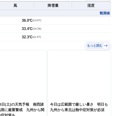
風
降雪量
湿度
観測値
36.0℃
(
13:07
)
33.4℃
(
14:26
)
32.3℃
(
11:57
)
もっと読む
8日(土)の天気予報 南西諸
今日は広範囲で厳しい暑さ 明日も
風雨に厳重警戒 九州から関
九州から東北は熱中症対策が必須
中症対策を