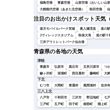
福島空港
青森空港
山形空港（おいしい山
大館能代空港（あきた北空港）
秋田空港
注目のお出かけスポット天気
楽天モバイルパーク宮城
奥入瀬渓流
道の
Jヴィレッジスタジアム
秋保大滝
道の駅十
三井アウトレットパーク仙台港
青森県の各地の天気
津軽
青森市
弘前市
黒石市
五所川原市
つ
鰺ヶ沢町
深浦町
西目屋村
藤崎町
大
下北
むつ市
大間町
東通村
風間浦村
佐井
三八上北
八戸市
十和田市
三沢市
野辺地町
七
三戸町
五戸町
田子町
南部町
階上町