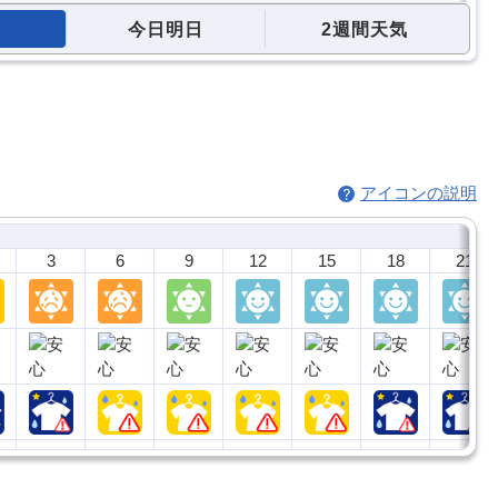
今日明日
2週間天気
アイコンの説明
3
6
9
12
15
18
21