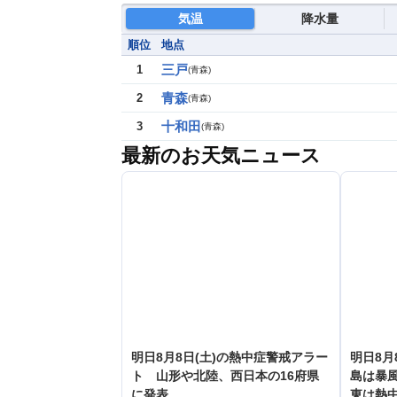
気温
降水量
順位
地点
三戸
1
(
青森
)
青森
2
(
青森
)
十和田
3
(
青森
)
最新のお天気ニュース
明日8月8日(土)の熱中症警戒アラー
明日8月
ト 山形や北陸、西日本の16府県
島は暴
に発表
東は熱