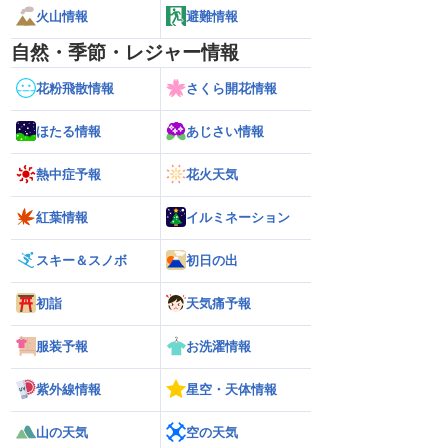
火山情報
避難情報
自然・季節・レジャー情報
花粉飛散情報
さくら開花情報
ほたる情報
あじさい情報
熱中症予報
花火天気
紅葉情報
イルミネーション
スキー＆スノボ
初日の出
初詣
天気痛予報
服装予報
お洗濯情報
紫外線情報
星空・天体情報
山の天気
空の天気