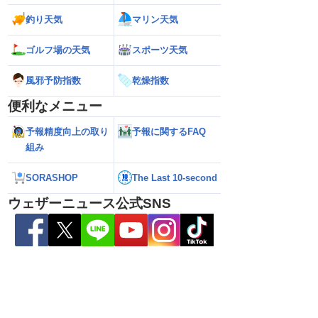
釣り天気
マリン天気
ゴルフ場の天気
スポーツ天気
風邪予防指数
乾燥指数
便利なメニュー
予報精度向上の取り
予報に関するFAQ
組み
26】沖縄付近で「非常に
【台風15号 2026】来週は北日本や東日
【お盆の渋滞予測 2
達 荒天に厳重警戒を
本に接近する可能性／ウェザーニュース
響エリアと渋滞ピ
報）
気象予報士解説（7日16時更新）
NEXCO中日本情報
SORASHOP
The Last 10-second
ウェザーニュース公式SNS