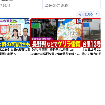
07 16:45
2026.08.07 15:25
もっと見る
2026】台風の影響に要
【ゲリラ雷雨】長野県で1時間に約
【台風13号 20
雷雨の心配も
100mmの猛烈な雨／気象防災速報・記
強い」勢力に再発
録的短時間大雨
（7日18時最新情