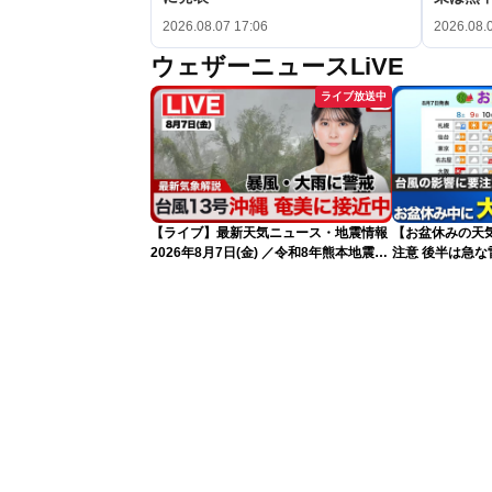
2026.08.07 17:06
2026.08.
ウェザーニュースLiVE
ライブ放送中
【ライブ】最新天気ニュース・地震情報
【お盆休みの天気
2026年8月7日(金) ／令和8年熊本地震情
注意 後半は急な
報 台風13号の影響に警戒〈ウェザーニ
ュースLiVEムーン・駒木結衣／内藤邦
裕〉