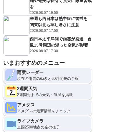
縄や奄美は長引く荒天に厳重警戒
を
2026.08.07 19:50
来週も西日本は熱中症に警戒を
関東以北も蒸し暑さに注意
2026.08.07 17:50
西日本太平洋側で雨雲が発達 台
風13号周辺の湿った空気が影響
2026.08.07 17:30
いまおすすめのメニュー
9日(日)
0
雨雲レーダー
現在の雨雲の動きと60時間先の予報
2週間天気
2週間先までの天気・気温を掲載
アメダス
アメダスの最新情報をチェック
ライブカメラ
全国2500地点の空の様子