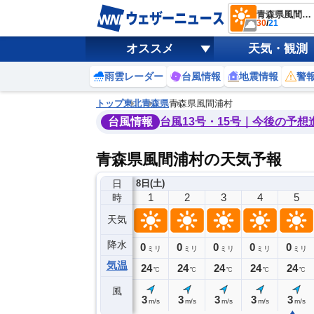
青森県風間浦村
30
/
21
オススメ
天気・観測
雨雲レーダー
台風情報
地震情報
警
トップ
東北
青森県
青森県風間浦村
台風情報
台風13号・15号｜今後の予想
青森県風間浦村の天気予報
日
7日(金)
8日(土)
21
22
23
0
1
2
3
4
5
時
天気
降水
0
0
0
0
0
0
0
0
ミリ
ミリ
ミリ
ミリ
ミリ
ミリ
ミリ
ミリ
ミリ
気温
4
24
24
24
24
24
24
24
24
℃
℃
℃
℃
℃
℃
℃
℃
℃
風
1
1
1
3
3
3
3
3
3
m/s
m/s
m/s
m/s
m/s
m/s
m/s
m/s
m/s