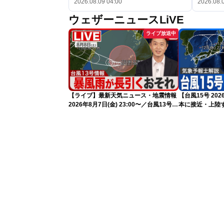
2026.08.09 04:00
2026.08.
ウェザーニュースLiVE
ライブ放送中
【ライブ】最新天気ニュース・地震情報
【台風15号 2
2026年8月7日(金) 23:00〜／台風13号の
本に接近・上陸す
影響長引く 〈ウェザーニュースLiVE・
情報）
川畑玲〉