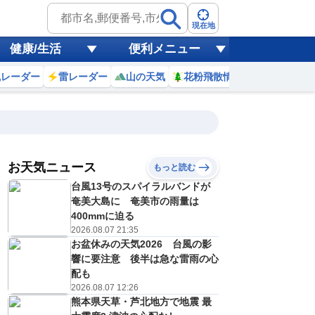
現在地
健康/生活
便利メニュー
風レーダー
雷レーダー
山の天気
花粉飛散情報
世界天気
お天気ニュース
もっと読む
台風13号のスパイラルバンドが
4
15
16
17
18
19
20
21
22
奄美大島に 奄美市の雨量は
400mmに迫る
2026.08.07 21:35
お盆休みの天気2026 台風の影
0
0
0
0
0
0
0
0
リ
ミリ
ミリ
ミリ
ミリ
ミリ
ミリ
ミリ
ミリ
響に要注意 後半は急な雷雨の心
29
28
26
24
23
22
22
22
℃
℃
℃
℃
℃
℃
℃
℃
℃
配も
2026.08.07 12:26
3
1
1
2
3
3
3
3
熊本県天草・芦北地方で地震 最
/s
m/s
m/s
m/s
m/s
m/s
m/s
m/s
m/s