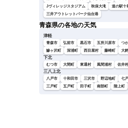
Jヴィレッジスタジアム
秋保大滝
道の駅十
三井アウトレットパーク仙台港
青森県の各地の天気
津軽
青森市
弘前市
黒石市
五所川原市
つ
鰺ヶ沢町
深浦町
西目屋村
藤崎町
大
下北
むつ市
大間町
東通村
風間浦村
佐井
三八上北
八戸市
十和田市
三沢市
野辺地町
七
三戸町
五戸町
田子町
南部町
階上町