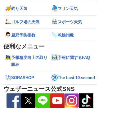
釣り天気
マリン天気
ゴルフ場の天気
スポーツ天気
風邪予防指数
乾燥指数
便利なメニュー
予報精度向上の取り
予報に関するFAQ
026】台風の影響に要
【ゲリラ雷雨】長野県で1時間に約
【台風13号 202
組み
雷雨の心配も
100mmの猛烈な雨／気象防災速報・記
強い」勢力に再発
録的短時間大雨
（7日18時最新情報
SORASHOP
The Last 10-second
ウェザーニュース公式SNS