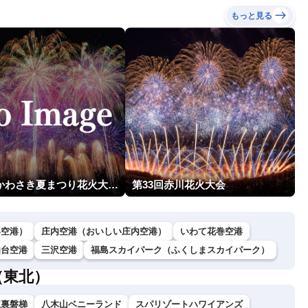
もっと見る
第54回かわさき夏まつり花火大会「おらが自慢のでっかい花火」
第33回赤川花火大会
形空港）
庄内空港（おいしい庄内空港）
いわて花巻空港
仙台空港
三沢空港
福島スカイパーク（ふくしまスカイパーク）
（東北）
駅裏磐梯
八木山ベニーランド
スパリゾートハワイアンズ