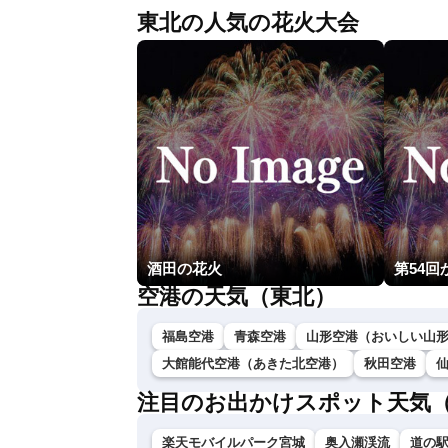
東北の人気の花火大会
酒田の花火
空港の天気（東北）
福島空港
青森空港
山形空港（おいしい山
大館能代空港（あきた北空港）
秋田空港
注目のお出かけスポット天気
楽天モバイルパーク宮城
奥入瀬渓流
道の