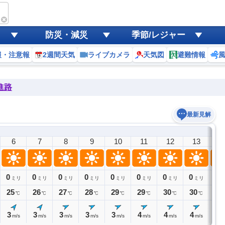
防災・減災
季節/レジャー
報・注意報
2週間天気
ライブカメラ
天気図
避難情報
進路
最新見解
6
7
8
9
10
11
12
13
1
0
0
0
0
0
0
0
0
0
ミリ
ミリ
ミリ
ミリ
ミリ
ミリ
ミリ
ミリ
ミ
25
26
27
28
29
29
30
30
30
℃
℃
℃
℃
℃
℃
℃
℃
3
3
3
3
3
4
4
4
4
m/s
m/s
m/s
m/s
m/s
m/s
m/s
m/s
m