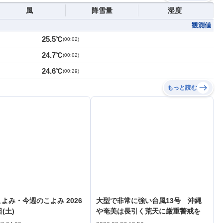
風
降雪量
湿度
観測値
25.5℃
(
00:02
)
24.7℃
(
00:02
)
24.6℃
(
00:29
)
もっと読む
よみ・今週のこよみ 2026
大型で非常に強い台風13号 沖縄
(土)
や奄美は長引く荒天に厳重警戒を