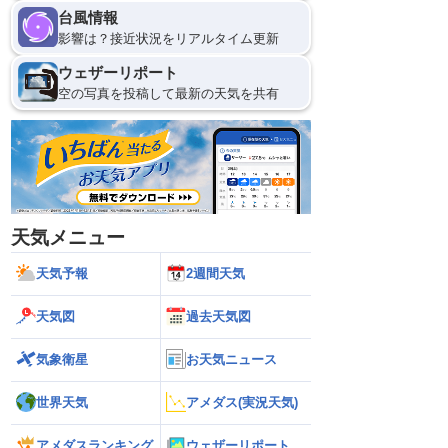
台風情報
影響は？接近状況をリアルタイム更新
ウェザーリポート
空の写真を投稿して最新の天気を共有
天気メニュー
天気予報
2週間天気
天気図
過去天気図
気象衛星
お天気ニュース
世界天気
アメダス(実況天気)
アメダスランキング
ウェザーリポート