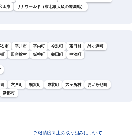
和田湖
リナワールド（東北最大級の遊園地）
がる市
平川市
平内町
今別町
蓬田村
外ヶ浜町
鰐町
田舎館村
板柳町
鶴田町
中泊町
村
戸町
六戸町
横浜町
東北町
六ヶ所村
おいらせ町
新郷村
予報精度向上の取り組みについて