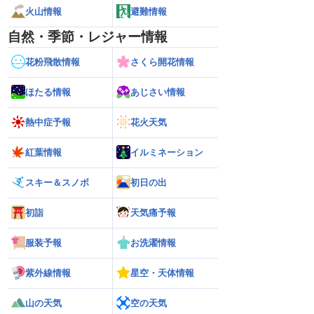
火山情報
避難情報
自然・季節・レジャー情報
花粉飛散情報
さくら開花情報
ほたる情報
あじさい情報
熱中症予報
花火天気
紅葉情報
イルミネーション
スキー＆スノボ
初日の出
初詣
天気痛予報
服装予報
お洗濯情報
紫外線情報
星空・天体情報
山の天気
空の天気