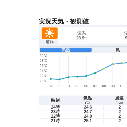
実況天気・観測値
気温
23.9
℃
晴れ
気温
風
気温
風速
時刻
(℃)
(m/s)
24時
24.6
2
23時
24.7
2
22時
24.8
2
21時
25.1
2