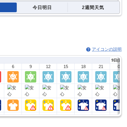
今日明日
2週間天気
アイコンの説明
9日(日)
6
9
12
15
18
21
0