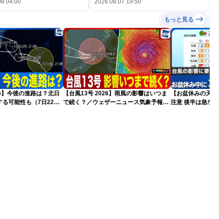
08 04:00
2026.08.07 19:50
もっと見る
026】今後の進路は？北日
【台風13号 2026】雨風の影響はいつま
【お盆休みの天気2
る可能性も（7日22時
で続く？／ウェザーニュース気象予報士
注意 後半は急な
解説（7日22時情報）