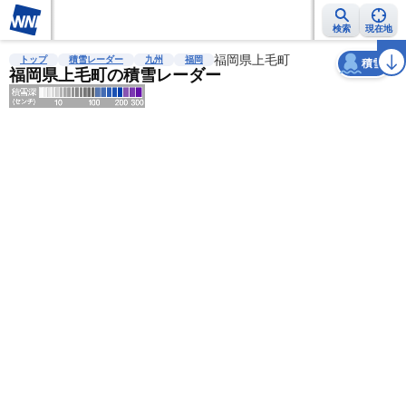
検索
現在地
天気
台風
雨雲レーダー
台風情報
地震情報
福岡県上毛町
警報・注意報
2週間天気
ラ
トップ
積雪レーダー
九州
福岡
積雪
福岡県上毛町の積雪レーダー
明
る
い
暗
い
薄
い
濃
い