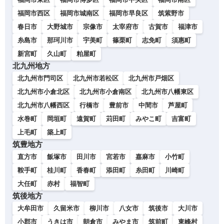
福岡市西区
福岡市城南区
福岡市早良区
筑紫野市
春日市
大野城市
宗像市
太宰府市
古賀市
福津市
糸島市
那珂川市
宇美町
篠栗町
志免町
須惠町
新宮町
久山町
粕屋町
北九州地方
北九州市門司区
北九州市若松区
北九州市戸畑区
北九州市小倉北区
北九州市小倉南区
北九州市八幡東区
北九州市八幡西区
行橋市
豊前市
中間市
芦屋町
水巻町
岡垣町
遠賀町
苅田町
みやこ町
吉富町
上毛町
築上町
筑豊地方
直方市
飯塚市
田川市
宮若市
嘉麻市
小竹町
鞍手町
桂川町
香春町
添田町
糸田町
川崎町
大任町
赤村
福智町
筑後地方
大牟田市
久留米市
柳川市
八女市
筑後市
大川市
小郡市
うきは市
朝倉市
みやま市
筑前町
東峰村