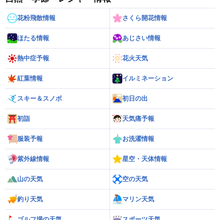
花粉飛散情報
さくら開花情報
ほたる情報
あじさい情報
熱中症予報
花火天気
紅葉情報
イルミネーション
スキー＆スノボ
初日の出
初詣
天気痛予報
服装予報
お洗濯情報
紫外線情報
星空・天体情報
山の天気
空の天気
釣り天気
マリン天気
ゴルフ場の天気
スポーツ天気