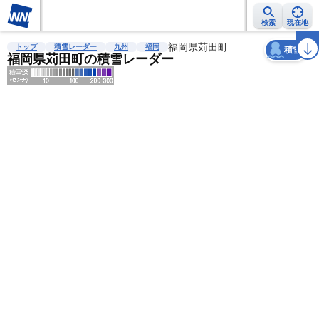
検索
現在地
天気
台風
雨雲レーダー
台風情報
地震情報
福岡県苅田町
警報・注意報
2週間天気
ラ
トップ
積雪レーダー
九州
福岡
積雪
福岡県苅田町の積雪レーダー
明
る
い
暗
い
薄
い
濃
い