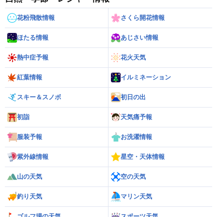
花粉飛散情報
さくら開花情報
ほたる情報
あじさい情報
熱中症予報
花火天気
紅葉情報
イルミネーション
スキー＆スノボ
初日の出
初詣
天気痛予報
服装予報
お洗濯情報
紫外線情報
星空・天体情報
山の天気
空の天気
釣り天気
マリン天気
ゴルフ場の天気
スポーツ天気