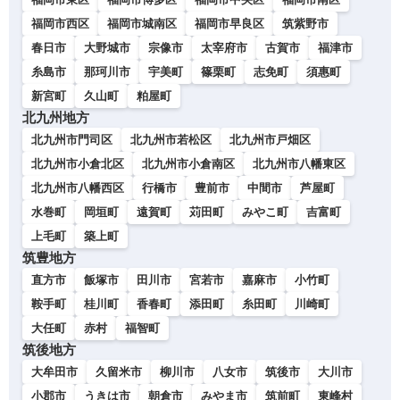
福岡市西区
福岡市城南区
福岡市早良区
筑紫野市
春日市
大野城市
宗像市
太宰府市
古賀市
福津市
糸島市
那珂川市
宇美町
篠栗町
志免町
須惠町
新宮町
久山町
粕屋町
北九州地方
北九州市門司区
北九州市若松区
北九州市戸畑区
北九州市小倉北区
北九州市小倉南区
北九州市八幡東区
北九州市八幡西区
行橋市
豊前市
中間市
芦屋町
水巻町
岡垣町
遠賀町
苅田町
みやこ町
吉富町
上毛町
築上町
筑豊地方
直方市
飯塚市
田川市
宮若市
嘉麻市
小竹町
鞍手町
桂川町
香春町
添田町
糸田町
川崎町
大任町
赤村
福智町
筑後地方
大牟田市
久留米市
柳川市
八女市
筑後市
大川市
小郡市
うきは市
朝倉市
みやま市
筑前町
東峰村