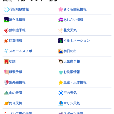
花粉飛散情報
さくら開花情報
ほたる情報
あじさい情報
熱中症予報
花火天気
紅葉情報
イルミネーション
スキー＆スノボ
初日の出
初詣
天気痛予報
服装予報
お洗濯情報
紫外線情報
星空・天体情報
山の天気
空の天気
釣り天気
マリン天気
ゴルフ場の天気
スポーツ天気