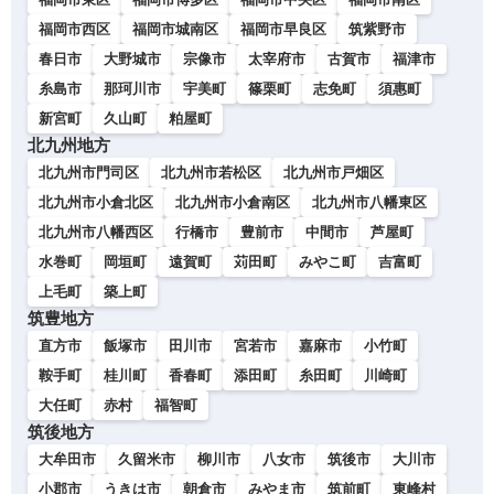
福岡市西区
福岡市城南区
福岡市早良区
筑紫野市
春日市
大野城市
宗像市
太宰府市
古賀市
福津市
糸島市
那珂川市
宇美町
篠栗町
志免町
須惠町
新宮町
久山町
粕屋町
北九州地方
北九州市門司区
北九州市若松区
北九州市戸畑区
北九州市小倉北区
北九州市小倉南区
北九州市八幡東区
北九州市八幡西区
行橋市
豊前市
中間市
芦屋町
水巻町
岡垣町
遠賀町
苅田町
みやこ町
吉富町
上毛町
築上町
筑豊地方
直方市
飯塚市
田川市
宮若市
嘉麻市
小竹町
鞍手町
桂川町
香春町
添田町
糸田町
川崎町
大任町
赤村
福智町
筑後地方
大牟田市
久留米市
柳川市
八女市
筑後市
大川市
小郡市
うきは市
朝倉市
みやま市
筑前町
東峰村