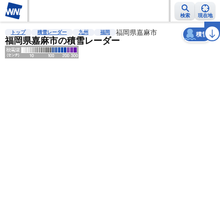
検索
現在地
天気
台風
雨雲レーダー
台風情報
地震情報
福岡県嘉麻市
警報・注意報
2週間天気
ラ
トップ
積雪レーダー
九州
福岡
積雪
福岡県嘉麻市の積雪レーダー
明
る
い
暗
い
薄
い
濃
い