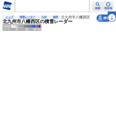
検索
現在地
天気
台風
雨雲レーダー
台風情報
地震情報
北九州市八幡西区
警報・注意報
2週間天気
ラ
トップ
積雪レーダー
九州
福岡
積雪
北九州市八幡西区の積雪レーダー
明
る
い
暗
い
薄
い
濃
い