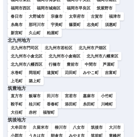
福岡市西区
福岡市城南区
福岡市早良区
筑紫野市
春日市
大野城市
宗像市
太宰府市
古賀市
福津市
糸島市
那珂川市
宇美町
篠栗町
志免町
須惠町
新宮町
久山町
粕屋町
北九州地方
北九州市門司区
北九州市若松区
北九州市戸畑区
北九州市小倉北区
北九州市小倉南区
北九州市八幡東区
北九州市八幡西区
行橋市
豊前市
中間市
芦屋町
水巻町
岡垣町
遠賀町
苅田町
みやこ町
吉富町
上毛町
築上町
筑豊地方
直方市
飯塚市
田川市
宮若市
嘉麻市
小竹町
鞍手町
桂川町
香春町
添田町
糸田町
川崎町
大任町
赤村
福智町
筑後地方
大牟田市
久留米市
柳川市
八女市
筑後市
大川市
小郡市
うきは市
朝倉市
みやま市
筑前町
東峰村