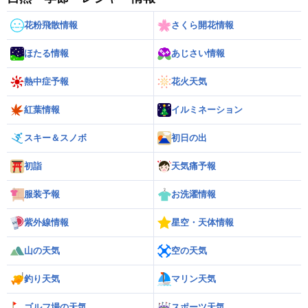
花粉飛散情報
さくら開花情報
ほたる情報
あじさい情報
熱中症予報
花火天気
紅葉情報
イルミネーション
スキー＆スノボ
初日の出
初詣
天気痛予報
服装予報
お洗濯情報
紫外線情報
星空・天体情報
山の天気
空の天気
釣り天気
マリン天気
ゴルフ場の天気
スポーツ天気