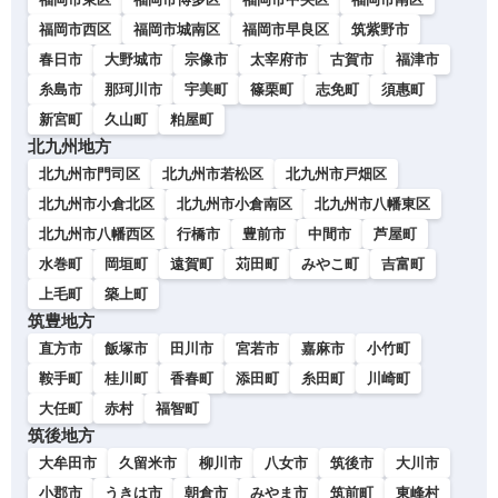
福岡市西区
福岡市城南区
福岡市早良区
筑紫野市
春日市
大野城市
宗像市
太宰府市
古賀市
福津市
糸島市
那珂川市
宇美町
篠栗町
志免町
須惠町
新宮町
久山町
粕屋町
北九州地方
北九州市門司区
北九州市若松区
北九州市戸畑区
北九州市小倉北区
北九州市小倉南区
北九州市八幡東区
北九州市八幡西区
行橋市
豊前市
中間市
芦屋町
水巻町
岡垣町
遠賀町
苅田町
みやこ町
吉富町
上毛町
築上町
筑豊地方
直方市
飯塚市
田川市
宮若市
嘉麻市
小竹町
鞍手町
桂川町
香春町
添田町
糸田町
川崎町
大任町
赤村
福智町
筑後地方
大牟田市
久留米市
柳川市
八女市
筑後市
大川市
小郡市
うきは市
朝倉市
みやま市
筑前町
東峰村