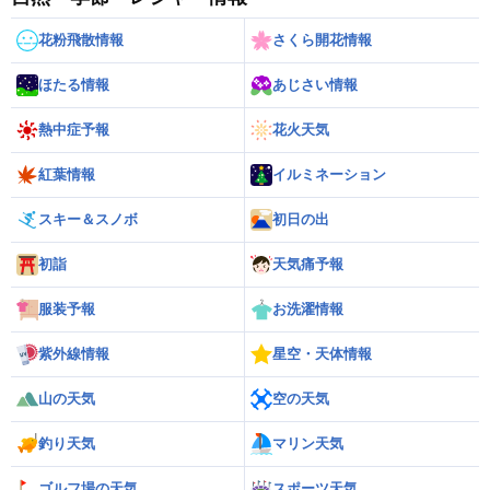
花粉飛散情報
さくら開花情報
ほたる情報
あじさい情報
熱中症予報
花火天気
紅葉情報
イルミネーション
スキー＆スノボ
初日の出
初詣
天気痛予報
服装予報
お洗濯情報
紫外線情報
星空・天体情報
山の天気
空の天気
釣り天気
マリン天気
ゴルフ場の天気
スポーツ天気