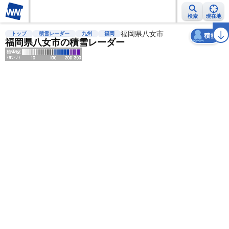
検索
現在地
天気
台風
雨雲レーダー
台風情報
地震情報
福岡県八女市
警報・注意報
2週間天気
ラ
トップ
積雪レーダー
九州
福岡
積雪
福岡県八女市の積雪レーダー
明
る
い
暗
い
薄
い
濃
い