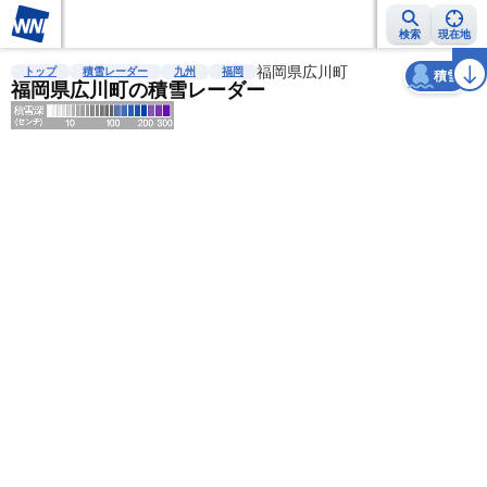
検索
現在地
天気
台風
雨雲レーダー
台風情報
地震情報
福岡県広川町
警報・注意報
2週間天気
ラ
トップ
積雪レーダー
九州
福岡
積雪
福岡県広川町の積雪レーダー
明
る
い
暗
い
薄
い
濃
い