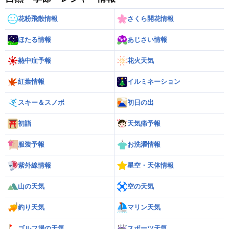
花粉飛散情報
さくら開花情報
ほたる情報
あじさい情報
熱中症予報
花火天気
紅葉情報
イルミネーション
スキー＆スノボ
初日の出
初詣
天気痛予報
服装予報
お洗濯情報
紫外線情報
星空・天体情報
山の天気
空の天気
釣り天気
マリン天気
ゴルフ場の天気
スポーツ天気