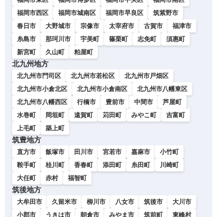
福岡市西区
福岡市城南区
福岡市早良区
筑紫野市
春日市
大野城市
宗像市
太宰府市
古賀市
福津市
糸島市
那珂川市
宇美町
篠栗町
志免町
須惠町
新宮町
久山町
粕屋町
北九州地方
北九州市門司区
北九州市若松区
北九州市戸畑区
北九州市小倉北区
北九州市小倉南区
北九州市八幡東区
北九州市八幡西区
行橋市
豊前市
中間市
芦屋町
水巻町
岡垣町
遠賀町
苅田町
みやこ町
吉富町
上毛町
築上町
筑豊地方
直方市
飯塚市
田川市
宮若市
嘉麻市
小竹町
鞍手町
桂川町
香春町
添田町
糸田町
川崎町
大任町
赤村
福智町
筑後地方
大牟田市
久留米市
柳川市
八女市
筑後市
大川市
小郡市
うきは市
朝倉市
みやま市
筑前町
東峰村