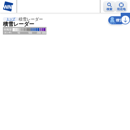
検索
現在地
天気
台風
雨雲レーダー
積雪レーダー
台風情報
地震情報
警報・注意報
2週間天気
ラ
トップ
積雪
積雪レーダー
明
る
い
暗
い
薄
い
濃
い