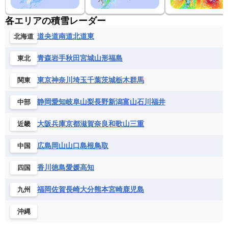
各エリアの積雪レーダー
道央
道南
道北
道東
北海道
青森
岩手
秋田
宮城
山形
福島
東北
東京
神奈川
埼玉
千葉
茨城
栃木
群馬
関東
静岡
愛知
岐阜
山梨
長野
新潟
富山
石川
福井
中部
大阪
兵庫
京都
滋賀
奈良
和歌山
三重
近畿
広島
岡山
山口
島根
鳥取
中国
香川
徳島
愛媛
高知
四国
福岡
佐賀
長崎
大分
熊本
宮崎
鹿児島
九州
沖縄