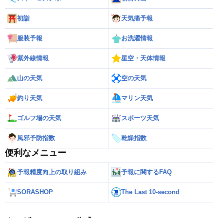
初詣
天気痛予報
服装予報
お洗濯情報
紫外線情報
星空・天体情報
山の天気
空の天気
釣り天気
マリン天気
ゴルフ場の天気
スポーツ天気
風邪予防指数
乾燥指数
便利なメニュー
予報精度向上の取り組み
予報に関するFAQ
SORASHOP
The Last 10-second