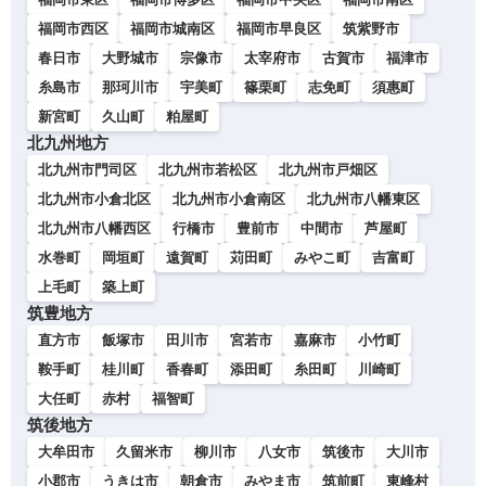
福岡市西区
福岡市城南区
福岡市早良区
筑紫野市
春日市
大野城市
宗像市
太宰府市
古賀市
福津市
糸島市
那珂川市
宇美町
篠栗町
志免町
須惠町
新宮町
久山町
粕屋町
北九州地方
北九州市門司区
北九州市若松区
北九州市戸畑区
北九州市小倉北区
北九州市小倉南区
北九州市八幡東区
北九州市八幡西区
行橋市
豊前市
中間市
芦屋町
水巻町
岡垣町
遠賀町
苅田町
みやこ町
吉富町
上毛町
築上町
筑豊地方
直方市
飯塚市
田川市
宮若市
嘉麻市
小竹町
鞍手町
桂川町
香春町
添田町
糸田町
川崎町
大任町
赤村
福智町
筑後地方
大牟田市
久留米市
柳川市
八女市
筑後市
大川市
小郡市
うきは市
朝倉市
みやま市
筑前町
東峰村