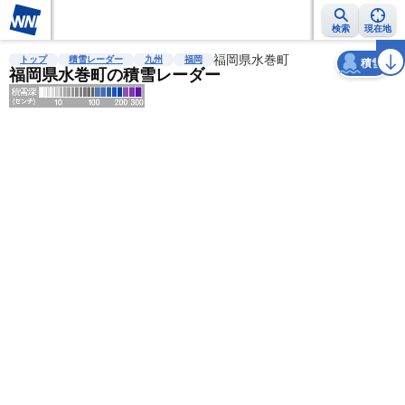
検索
現在地
天気
台風
雨雲レーダー
台風情報
地震情報
福岡県水巻町
警報・注意報
2週間天気
ラ
トップ
積雪レーダー
九州
福岡
積雪
福岡県水巻町の積雪レーダー
明
る
い
暗
い
薄
い
濃
い