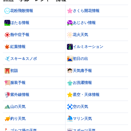
花粉飛散情報
さくら開花情報
ほたる情報
あじさい情報
熱中症予報
花火天気
紅葉情報
イルミネーション
スキー＆スノボ
初日の出
初詣
天気痛予報
服装予報
お洗濯情報
紫外線情報
星空・天体情報
山の天気
空の天気
釣り天気
マリン天気
ゴルフ場の天気
スポーツ天気