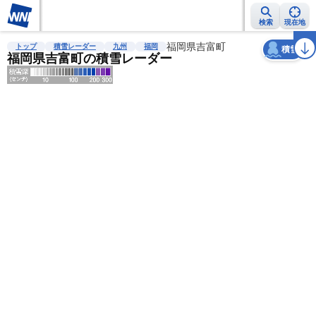
検索
現在地
天気
台風
雨雲レーダー
台風情報
地震情報
福岡県吉富町
警報・注意報
2週間天気
ラ
トップ
積雪レーダー
九州
福岡
積雪
福岡県吉富町の積雪レーダー
明
る
い
暗
い
薄
い
濃
い