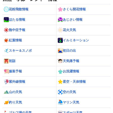
花粉飛散情報
さくら開花情報
ほたる情報
あじさい情報
熱中症予報
花火天気
紅葉情報
イルミネーション
スキー＆スノボ
初日の出
初詣
天気痛予報
服装予報
お洗濯情報
紫外線情報
星空・天体情報
山の天気
空の天気
釣り天気
マリン天気
ゴルフ場の天気
スポーツ天気