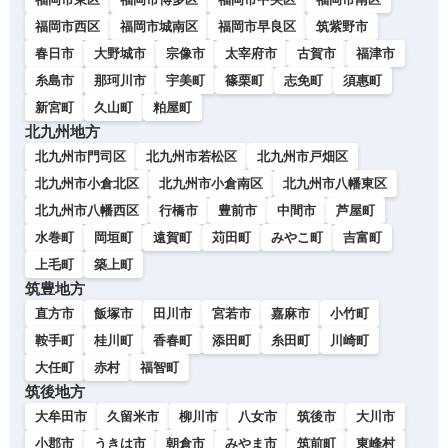
福岡市西区
福岡市城南区
福岡市早良区
筑紫野市
春日市
大野城市
宗像市
太宰府市
古賀市
福津市
糸島市
那珂川市
宇美町
篠栗町
志免町
須惠町
新宮町
久山町
粕屋町
北九州地方
北九州市門司区
北九州市若松区
北九州市戸畑区
北九州市小倉北区
北九州市小倉南区
北九州市八幡東区
北九州市八幡西区
行橋市
豊前市
中間市
芦屋町
水巻町
岡垣町
遠賀町
苅田町
みやこ町
吉富町
上毛町
築上町
筑豊地方
直方市
飯塚市
田川市
宮若市
嘉麻市
小竹町
鞍手町
桂川町
香春町
添田町
糸田町
川崎町
大任町
赤村
福智町
筑後地方
大牟田市
久留米市
柳川市
八女市
筑後市
大川市
小郡市
うきは市
朝倉市
みやま市
筑前町
東峰村