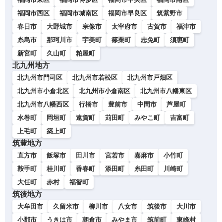
福岡市西区
福岡市城南区
福岡市早良区
筑紫野市
春日市
大野城市
宗像市
太宰府市
古賀市
福津市
糸島市
那珂川市
宇美町
篠栗町
志免町
須惠町
新宮町
久山町
粕屋町
北九州地方
北九州市門司区
北九州市若松区
北九州市戸畑区
北九州市小倉北区
北九州市小倉南区
北九州市八幡東区
北九州市八幡西区
行橋市
豊前市
中間市
芦屋町
水巻町
岡垣町
遠賀町
苅田町
みやこ町
吉富町
上毛町
築上町
筑豊地方
直方市
飯塚市
田川市
宮若市
嘉麻市
小竹町
鞍手町
桂川町
香春町
添田町
糸田町
川崎町
大任町
赤村
福智町
筑後地方
大牟田市
久留米市
柳川市
八女市
筑後市
大川市
小郡市
うきは市
朝倉市
みやま市
筑前町
東峰村