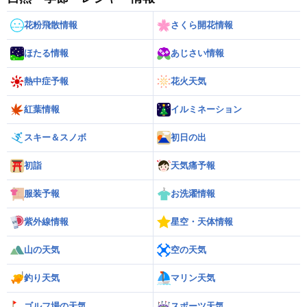
花粉飛散情報
さくら開花情報
ほたる情報
あじさい情報
熱中症予報
花火天気
紅葉情報
イルミネーション
スキー＆スノボ
初日の出
初詣
天気痛予報
服装予報
お洗濯情報
紫外線情報
星空・天体情報
山の天気
空の天気
釣り天気
マリン天気
ゴルフ場の天気
スポーツ天気