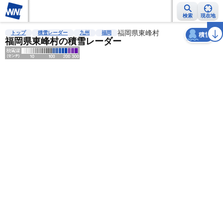
検索
現在地
天気
台風
雨雲レーダー
台風情報
地震情報
福岡県東峰村
警報・注意報
2週間天気
ラ
トップ
積雪レーダー
九州
福岡
積雪
福岡県東峰村の積雪レーダー
明
る
い
暗
い
薄
い
濃
い