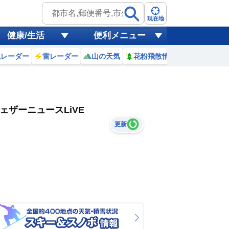
現在地
健康/生活
便利メニュー
風レーダー
雷レーダー
山の天気
花粉飛散情報
世界天気
ェザーニュースLiVE
更新