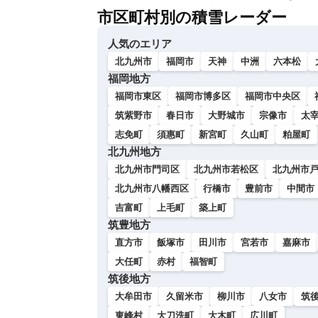
市区町村別の積雪レーダー
人気のエリア
北九州市
福岡市
天神
中洲
六本松
福岡地方
福岡市東区
福岡市博多区
福岡市中央区
筑紫野市
春日市
大野城市
宗像市
太
志免町
須惠町
新宮町
久山町
粕屋町
北九州地方
北九州市門司区
北九州市若松区
北九州市
北九州市八幡西区
行橋市
豊前市
中間市
吉富町
上毛町
築上町
筑豊地方
直方市
飯塚市
田川市
宮若市
嘉麻市
大任町
赤村
福智町
筑後地方
大牟田市
久留米市
柳川市
八女市
筑
東峰村
大刀洗町
大木町
広川町