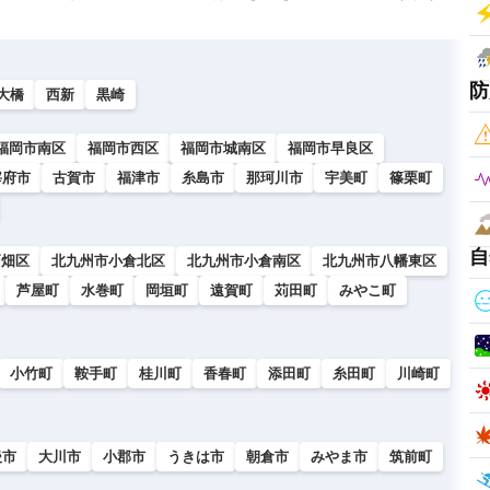
防
大橋
西新
黒崎
福岡市南区
福岡市西区
福岡市城南区
福岡市早良区
宰府市
古賀市
福津市
糸島市
那珂川市
宇美町
篠栗町
自
戸畑区
北九州市小倉北区
北九州市小倉南区
北九州市八幡東区
芦屋町
水巻町
岡垣町
遠賀町
苅田町
みやこ町
小竹町
鞍手町
桂川町
香春町
添田町
糸田町
川崎町
後市
大川市
小郡市
うきは市
朝倉市
みやま市
筑前町