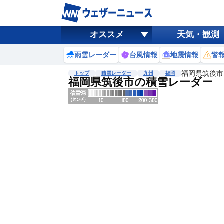
オススメ
天気・観測
雨雲レーダー
台風情報
地震情報
警
福岡県筑後市
トップ
積雪レーダー
九州
福岡
福岡県筑後市の積雪レーダー
地図選択
背景色調整
明
る
い
暗
い
濃淡調整
薄
い
濃