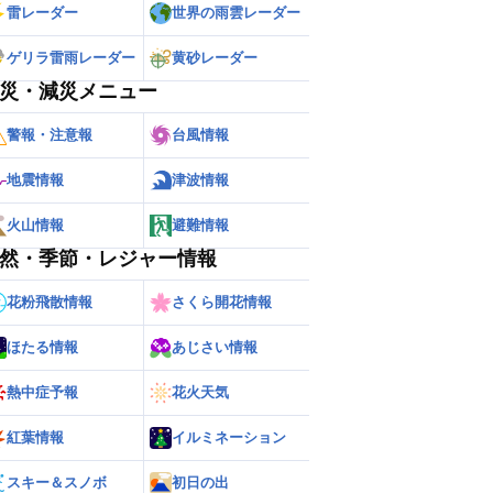
雷レーダー
世界の雨雲レーダー
ゲリラ雷雨レーダー
黄砂レーダー
災・減災メニュー
警報・注意報
台風情報
地震情報
津波情報
火山情報
避難情報
然・季節・レジャー情報
花粉飛散情報
さくら開花情報
ほたる情報
あじさい情報
熱中症予報
花火天気
紅葉情報
イルミネーション
スキー＆スノボ
初日の出