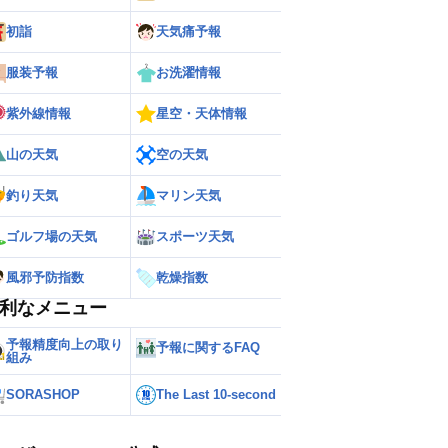
初詣
天気痛予報
服装予報
お洗濯情報
紫外線情報
星空・天体情報
山の天気
空の天気
釣り天気
マリン天気
ゴルフ場の天気
スポーツ天気
風邪予防指数
乾燥指数
利なメニュー
予報精度向上の取り
予報に関するFAQ
組み
SORASHOP
The Last 10-second