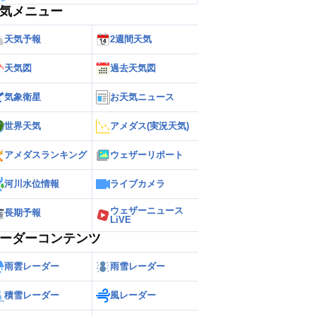
気メニュー
天気予報
2週間天気
天気図
過去天気図
気象衛星
お天気ニュース
世界天気
アメダス(実況天気)
アメダスランキング
ウェザーリポート
河川水位情報
ライブカメラ
ウェザーニュース
長期予報
LiVE
ーダーコンテンツ
雨雲レーダー
雨雪レーダー
積雪レーダー
風レーダー