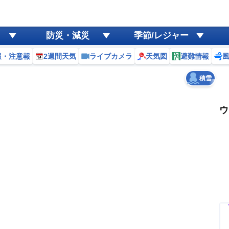
ゲリラ
風
防災・減災
季節/レジャー
黄砂
報・注意報
2週間天気
ライブカメラ
天気図
避難情報
天気
台風
積雪
ウ