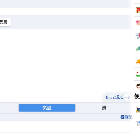
児島
便
もっと見る
気温
風
観測値