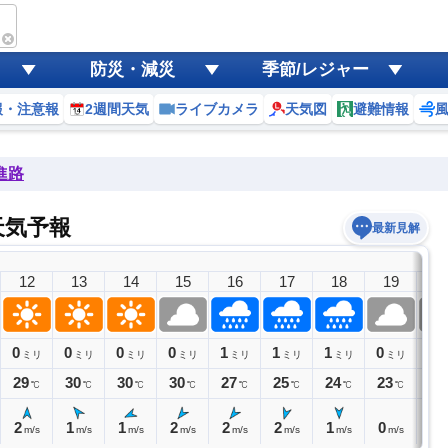
防災・減災
季節/レジャー
報・注意報
2週間天気
ライブカメラ
天気図
避難情報
進路
天気予報
最新見解
12
13
14
15
16
17
18
19
2
0
0
0
0
1
1
1
0
0
ミリ
ミリ
ミリ
ミリ
ミリ
ミリ
ミリ
ミリ
ミ
29
30
30
30
27
25
24
23
22
℃
℃
℃
℃
℃
℃
℃
℃
2
1
1
2
2
2
1
0
1
m/s
m/s
m/s
m/s
m/s
m/s
m/s
m/s
m