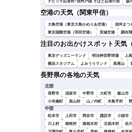
チビッ子忍者村ｰ信州戸隠 そばと忍者の里
森
空港の天気（関東甲信）
大島空港（東京大島かめりあ空港）
信州まつ
東京国際空港（羽田空港）
茨城空港
調布
注目のお出かけスポット天気
東京ディズニーランド
明治神宮野球場
上
横浜スタジアム
よみうりランド
高尾山
長野県の各地の天気
北部
長野市
須坂市
中野市
大町市
飯山市
小布施町
高山村
山ノ内町
木島平村
中部
松本市
上田市
岡谷市
諏訪市
小諸市
川上村
南牧村
南相木村
北相木村
佐
下諏訪町
富士見町
原村
麻績村
生坂