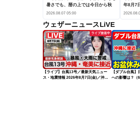
暑さでも、暦の上では今日から秋
年8月7日
2026.08.07 05:00
2026.08.
ウェザーニュースLiVE
ライブ放送中
【ライブ】台風13号／最新天気ニュー
【ダブル台風】日本列
ス・地震情報 2026年8月7日(金)／沖
への影響は？（6
縄・奄美は台風による暴風雨に厳重警戒
〈ウェザーニュースLiVEモーニング・松
本真央／有賀哲夫〉