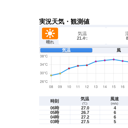
実況天気・観測値
気温
21.4
℃
晴れ
気温
風
気温
風速
時刻
(℃)
(m/s)
06時
27.0
4
05時
26.7
6
04時
27.2
6
03時
27.5
5