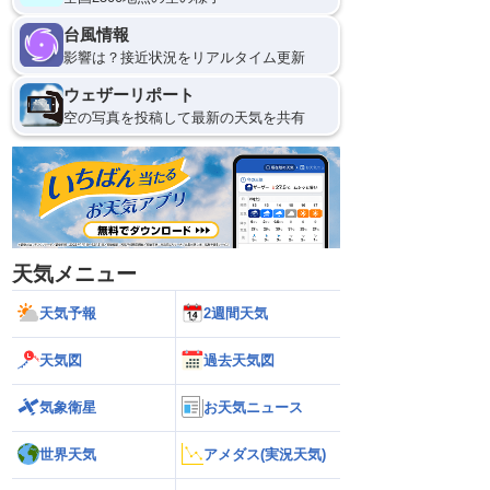
台風情報
影響は？接近状況をリアルタイム更新
ウェザーリポート
空の写真を投稿して最新の天気を共有
天気メニュー
天気予報
2週間天気
天気図
過去天気図
気象衛星
お天気ニュース
世界天気
アメダス(実況天気)