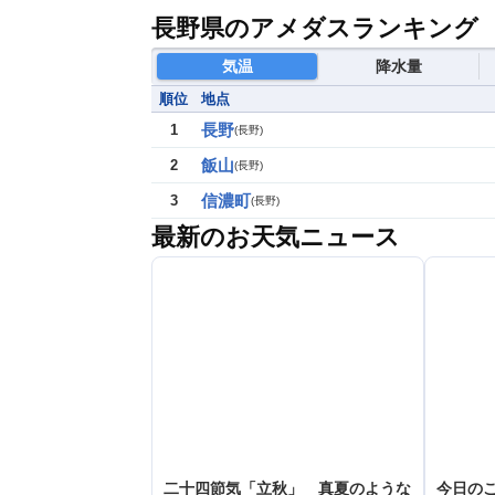
長野県のアメダスランキング
気温
降水量
順位
地点
長野
1
(
長野
)
飯山
2
(
長野
)
信濃町
3
(
長野
)
最新のお天気ニュース
二十四節気「立秋」 真夏のような
今日のこ