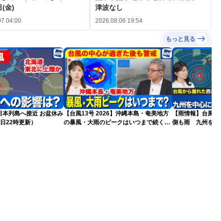
(金)
津波なし
07 04:00
2026.08.06 19:54
もっと見る
島へ接近 お盆休み
【台風13号 2026】沖縄本島・奄美地方
【雨情報】台風か
日22時更新）
の暴風・大雨のピークはいつまで続く？
側も雨 九州を中
（6日18時更新）