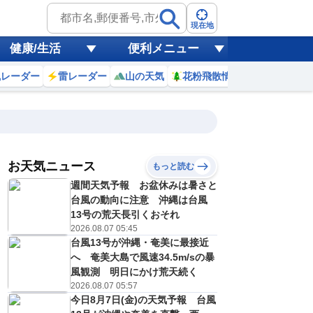
現在地
健康/生活
便利メニュー
風レーダー
雷レーダー
山の天気
花粉飛散情報
世界天気
お天気ニュース
もっと読む
8日(土)
週間天気予報 お盆休みは暑さと
0
21
22
23
0
1
2
3
4
台風の動向に注意 沖縄は台風
13号の荒天長引くおそれ
2026.08.07 05:45
台風13号が沖縄・奄美に最接近
0
0
0
0
0
0
0
0
リ
ミリ
ミリ
ミリ
ミリ
ミリ
ミリ
ミリ
ミリ
へ 奄美大島で風速34.5m/sの暴
22
21
21
21
21
20
20
20
℃
℃
℃
℃
℃
℃
℃
℃
℃
風観測 明日にかけ荒天続く
2026.08.07 05:57
1
1
1
1
1
1
1
1
今日8月7日(金)の天気予報 台風
/s
m/s
m/s
m/s
m/s
m/s
m/s
m/s
m/s