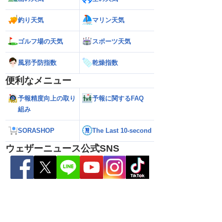
釣り天気
マリン天気
ゴルフ場の天気
スポーツ天気
風邪予防指数
乾燥指数
便利なメニュー
予報精度向上の取り
予報に関するFAQ
組み
ら離れた西日本太平洋
【熊本八代で39℃観測】被災地・熊本へ
【台風15号 202
心に大雨のおそれ
台風による雨風の影響は？
の可能性も進路は定
SORASHOP
The Last 10-second
新）
ウェザーニュース公式SNS