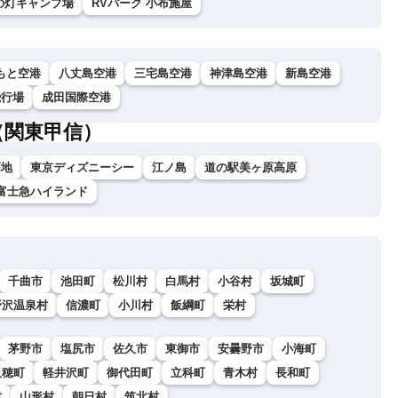
の灯キャンプ場
RVパーク 小布施屋
もと空港
八丈島空港
三宅島空港
神津島空港
新島空港
飛行場
成田国際空港
（関東甲信）
高地
東京ディズニーシー
江ノ島
道の駅美ヶ原高原
富士急ハイランド
千曲市
池田町
松川村
白馬村
小谷村
坂城町
野沢温泉村
信濃町
小川村
飯綱町
栄村
茅野市
塩尻市
佐久市
東御市
安曇野市
小海町
久穂町
軽井沢町
御代田町
立科町
青木村
長和町
村
山形村
朝日村
筑北村