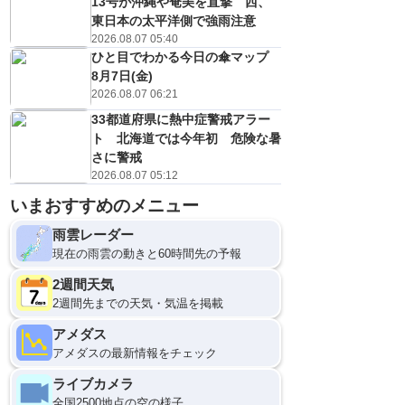
13号が沖縄や奄美を直撃 西、
東日本の太平洋側で強雨注意
2026.08.07 05:40
ひと目でわかる今日の傘マップ
8月7日(金)
2026.08.07 06:21
33都道府県に熱中症警戒アラー
ト 北海道では今年初 危険な暑
さに警戒
2026.08.07 05:12
いまおすすめのメニュー
9
12
雨雲レーダー
現在の雨雲の動きと60時間先の予報
2週間天気
2週間先までの天気・気温を掲載
アメダス
アメダスの最新情報をチェック
ライブカメラ
全国2500地点の空の様子