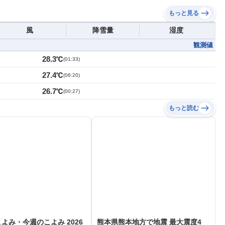
もっと見る
風
降雪量
湿度
観測値
28.3℃
(
01:33
)
27.4℃
(
06:20
)
26.7℃
(
00:27
)
もっと読む
よみ・今週のこよみ 2026
熊本県熊本地方で地震 最大震度4