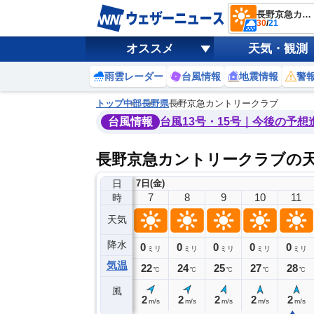
長野京急カントリークラブ
30
/
21
オススメ
天気・観測
雨雲レーダー
台風情報
地震情報
警
トップ
中部
長野県
長野京急カントリークラブ
台風情報
台風13号・15号｜今後の予想
長野京急カントリークラブの
日
7日(金)
3
4
5
6
7
8
9
10
11
時
天気
降水
0
0
0
0
0
0
0
0
ミリ
ミリ
ミリ
ミリ
ミリ
ミリ
ミリ
ミリ
ミリ
気温
21
21
21
21
22
24
25
27
28
℃
℃
℃
℃
℃
℃
℃
℃
℃
風
4
5
5
2
2
2
2
2
2
m/s
m/s
m/s
m/s
m/s
m/s
m/s
m/s
m/s