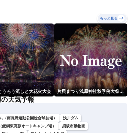
もっと見る
回とうろう流しと大花火大会
片貝まつり浅原神社秋季例大祭奉納大煙火
辺の天気予報
ム（南長野運動公園総合球技場）
浅川ダム
（飯綱東高原オートキャンプ場）
須坂市動物園