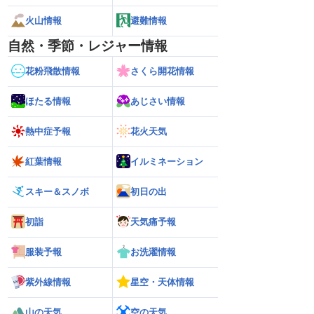
火山情報
避難情報
自然・季節・レジャー情報
花粉飛散情報
さくら開花情報
ほたる情報
あじさい情報
熱中症予報
花火天気
紅葉情報
イルミネーション
スキー＆スノボ
初日の出
初詣
天気痛予報
服装予報
お洗濯情報
紫外線情報
星空・天体情報
山の天気
空の天気