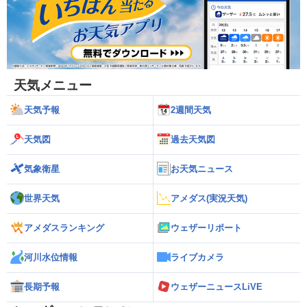
天気メニュー
天気予報
2週間天気
天気図
過去天気図
気象衛星
お天気ニュース
世界天気
アメダス(実況天気)
アメダスランキング
ウェザーリポート
河川水位情報
ライブカメラ
長期予報
ウェザーニュースLiVE