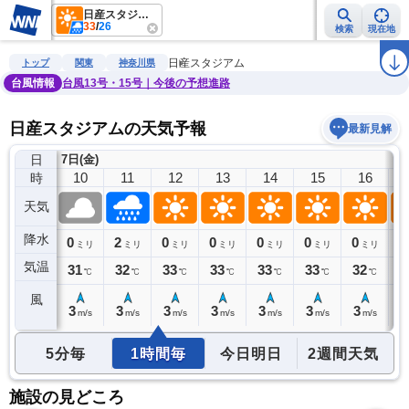
日産スタジアム
33
/
26
検索
現在地
雨雲レーダー
台風情報
地震情報
警報・注意報
2週間天気
ラ
日産スタジアム
トップ
関東
神奈川県
台風情報
台風13号・15号｜今後の予想進路
日産スタジアムの天気予報
最新見解
日
7日(金)
9
10
11
12
13
14
15
16
時
天気
降水
0
0
2
0
0
0
0
0
0
ミリ
ミリ
ミリ
ミリ
ミリ
ミリ
ミリ
ミリ
気温
30
31
32
33
33
33
33
32
3
℃
℃
℃
℃
℃
℃
℃
℃
風
2
3
3
3
3
3
3
3
3
m/s
m/s
m/s
m/s
m/s
m/s
m/s
m/s
5分毎
1時間毎
今日明日
2週間天気
施設の見どころ