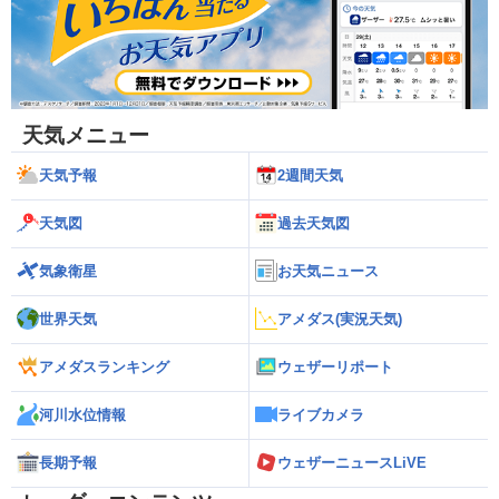
天気メニュー
天気予報
2週間天気
天気図
過去天気図
気象衛星
お天気ニュース
世界天気
アメダス(実況天気)
アメダスランキング
ウェザーリポート
河川水位情報
ライブカメラ
長期予報
ウェザーニュースLiVE