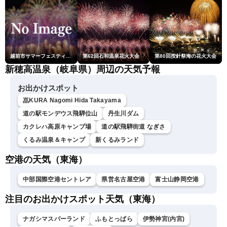
越前市サマーフェスティバル花火大会
第62回石和温泉花火大会
第80回按針祭海の花火大会
新穂高温泉（岐阜県）周辺の天気予報
お出かけスポット
嵓KURA Nagomi Hida Takayama
道の駅モンデウス飛騨位山
丹生川ダム
カクレハ高原キャンプ場
道の駅飛騨街道 なぎさ
くるみ温泉＆キャンプ
新くるみランド
空港の天気（東海）
中部国際空港セントレア
県営名古屋空港
富士山静岡空港
注目のお出かけスポット天気（東海）
ナガシマスパーランド
ふもとっぱら
伊勢神宮(内宮)