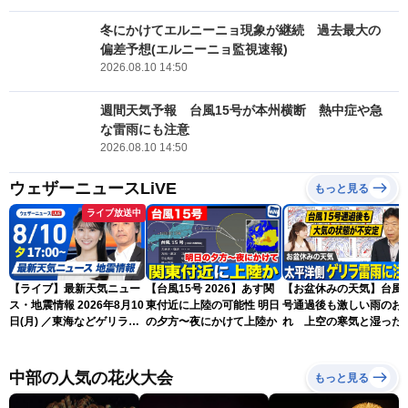
冬にかけてエルニーニョ現象が継続 過去最大の
偏差予想(エルニーニョ監視速報)
2026.08.10 14:50
週間天気予報 台風15号が本州横断 熱中症や急
な雷雨にも注意
2026.08.10 14:50
ウェザーニュースLiVE
もっと見る
ライブ放送中
【ライブ】最新天気ニュー
【台風15号 2026】あす関
【お盆休みの天気】台風1
ス・地震情報 2026年8月10
東付近に上陸の可能性 明日
号通過後も激しい雨のお
日(月) ／東海などゲリラ雷
の夕方〜夜にかけて上陸か
れ 上空の寒気と湿った
雨に注意 東北や関東は早め
気でゲリラ雷雨に注意
の台風対策を〈ウェザーニ
ュースLiVEイブニング・駒
中部の人気の花火大会
もっと見る
木結衣／宇野沢達也〉