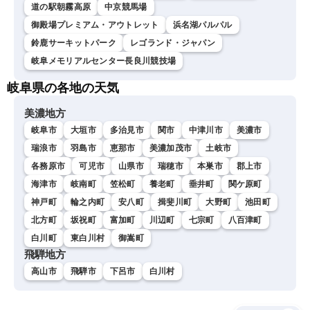
道の駅朝霧高原
中京競馬場
御殿場プレミアム・アウトレット
浜名湖パルパル
鈴鹿サーキットパーク
レゴランド・ジャパン
岐阜メモリアルセンター長良川競技場
岐阜県の各地の天気
美濃地方
岐阜市
大垣市
多治見市
関市
中津川市
美濃市
瑞浪市
羽島市
恵那市
美濃加茂市
土岐市
各務原市
可児市
山県市
瑞穂市
本巣市
郡上市
海津市
岐南町
笠松町
養老町
垂井町
関ケ原町
神戸町
輪之内町
安八町
揖斐川町
大野町
池田町
北方町
坂祝町
富加町
川辺町
七宗町
八百津町
白川町
東白川村
御嵩町
飛騨地方
高山市
飛騨市
下呂市
白川村