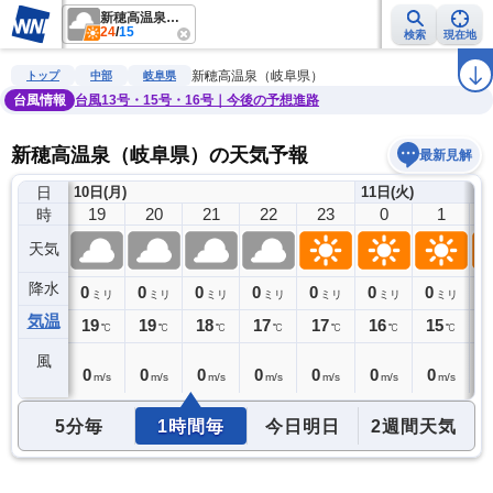
新穂高温泉（岐阜県）
24
/
15
検索
現在地
雨雲レーダー
台風情報
地震情報
警報・注意報
2週間天気
ラ
新穂高温泉（岐阜県）
トップ
中部
岐阜県
台風情報
台風13号・15号・16号｜今後の予想進路
新穂高温泉（岐阜県）の天気予報
最新見解
日
10日(月)
11日(火)
18
19
20
21
22
23
0
1
時
天気
降水
0
0
0
0
0
0
0
0
0
ミリ
ミリ
ミリ
ミリ
ミリ
ミリ
ミリ
ミリ
気温
19
19
19
18
17
17
16
15
1
℃
℃
℃
℃
℃
℃
℃
℃
風
0
0
0
0
0
0
0
0
0
m/s
m/s
m/s
m/s
m/s
m/s
m/s
m/s
5分毎
1時間毎
今日明日
2週間天気