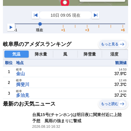
岐阜県のアメダスランキング
もっと見る
気温
降水量
風
降雪量
湿度
順位
地点
観測値
岐阜
14:53
1
金山
37.9℃
岐阜
12:46
2
揖斐川
37.3℃
岐阜
14:34
3
多治見
37.2℃
最新のお天気ニュース
もっと読む
台風15号(チャンホン)は明日夜に関東付近に上陸
予想 風雨の強まりに警戒
2026.08.10 16:32