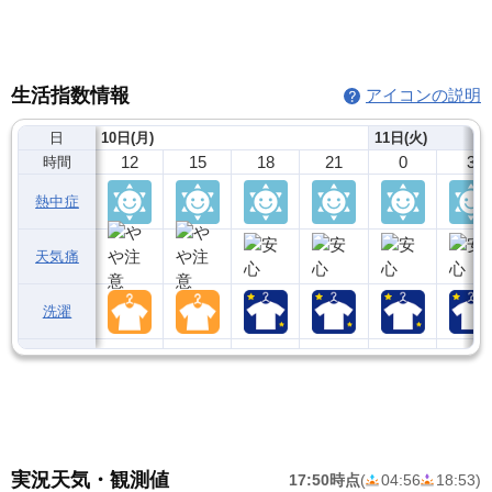
生活指数情報
アイコンの説明
日
10日(月)
11日(火)
12
15
18
21
0
3
時間
熱中症
天気痛
洗濯
実況天気・観測値
17:50時点
(
04:56
18:53
)