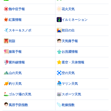
熱中症予報
花火天気
紅葉情報
イルミネーション
スキー＆スノボ
初日の出
初詣
天気痛予報
服装予報
お洗濯情報
紫外線情報
星空・天体情報
山の天気
空の天気
釣り天気
マリン天気
ゴルフ場の天気
スポーツ天気
風邪予防指数
乾燥指数