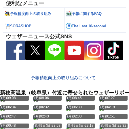
便利なメニュー
予報精度向上の取り組み
予報に関するFAQ
SORASHOP
The Last 10-second
ウェザーニュース公式SNS
予報精度向上の取り組みについて
新穂高温泉（岐阜県）付近に寄せられたウェザーリポ
8月10日
8月10日
8月10日
8月10日
(月)09:08
(月)09:06
(月)08:45
(月)07:27
8月10日
8月10日
8月10日
8月10日
(月)06:34
(月)06:32
(月)06:30
(月)04:19
8月10日
8月10日
8月10日
8月10日
(月)02:47
(月)02:43
(月)02:03
(月)01:51
8月10日
(月)00:48
8月9日(日)23:58
8月9日(日)23:18
8月9日(日)22:32