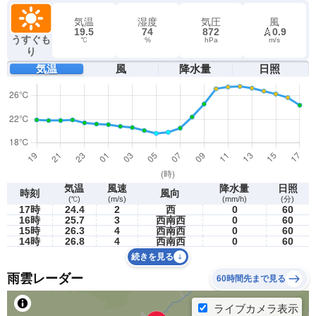
気温
湿度
気圧
風
19.5
74
872
0.9
うすぐも
℃
%
hPa
m/s
り
気温
風
降水量
日照
気温
風速
降水量
日照
時刻
風向
(℃)
(m/s)
(mm/h)
(分)
17時
24.4
2
西
0
60
16時
25.7
3
西南西
0
60
15時
26.3
4
西南西
0
60
14時
26.8
4
西南西
0
60
続きを見る
雨雲レーダー
60時間先まで見る