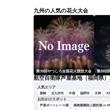
九州の人気の花火大会
第39回やつしろ全国花火競技大会
第39回
航空自衛隊芦屋基地（福岡県）
人気エリア
黒崎
北九州市
中洲
福岡市
天神
大
お出かけスポット
芦屋ボートレース場
黒崎播磨陸上競技場 in H