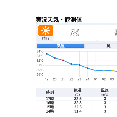
実況天気・観測値
気温
32.2
℃
晴れ
気温
風
気温
風速
時刻
(℃)
(m/s)
17時
32.5
3
16時
32.3
3
15時
32.5
3
14時
31.4
3