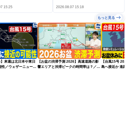
07 15:25
2026.08.07 15:18
もっと見る
026】来週は北日本や東日
【お盆の渋滞予測 2026】高速道路の影
【台風15号 20
能性／ウェザーニュース
響エリアと渋滞ピークの時間帯は？／
島へ接近か 進路
7日16時更新）
NEXCO中日本情報
（7日13時更新）