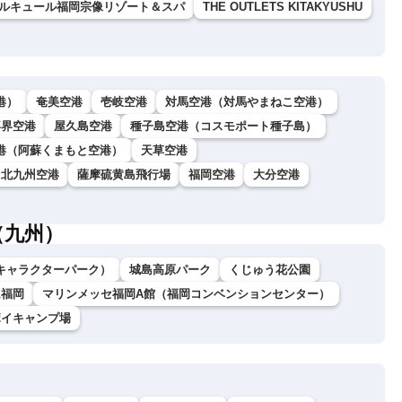
メルキュール福岡宗像リゾート＆スパ
THE OUTLETS KITAKYUSHU
港）
奄美空港
壱岐空港
対馬空港（対馬やまねこ空港）
喜界空港
屋久島空港
種子島空港（コスモポート種子島）
港（阿蘇くまもと空港）
天草空港
北九州空港
薩摩硫黄島飛行場
福岡空港
大分空港
（九州）
キャラクターパーク）
城島高原パーク
くじゅう花公園
ム福岡
マリンメッセ福岡A館（福岡コンベンションセンター）
ボイキャンプ場