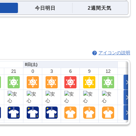
今日明日
2週間天気
アイコンの説明
8日(土)
21
0
3
6
9
12