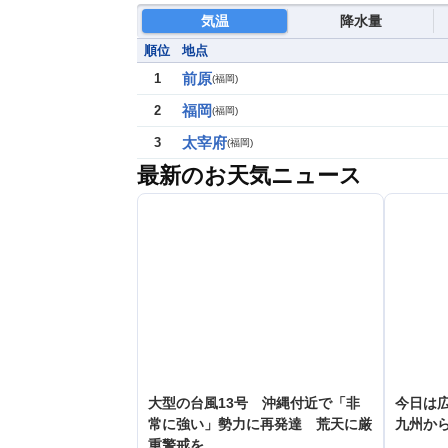
気温
降水量
順位
地点
前原
1
(
福岡
)
福岡
2
(
福岡
)
太宰府
3
(
福岡
)
最新のお天気ニュース
大型の台風13号 沖縄付近で「非
今日は
常に強い」勢力に再発達 荒天に厳
九州か
重警戒を