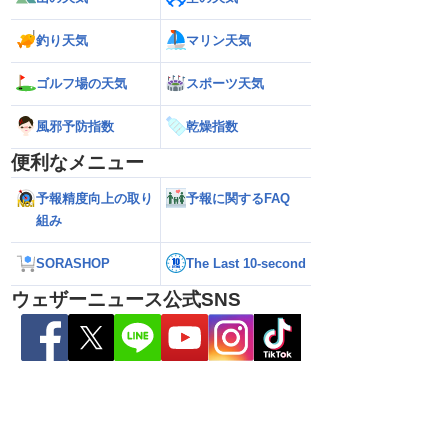
釣り天気
マリン天気
ゴルフ場の天気
スポーツ天気
風邪予防指数
乾燥指数
便利なメニュー
予報精度向上の取り
予報に関するFAQ
26年】お盆休みに日本列
【台風13号 2026年】沖縄本島に最接近
【台風13号 202
組み
予想に大きなばらつき
で猛烈な雨風／動き遅く影響長引くおそ
前の猛烈な雨風 最大
れ（7日13時更新）
測 吹き返しも猛
SORASHOP
The Last 10-second
（7日11時更新）
ウェザーニュース公式SNS