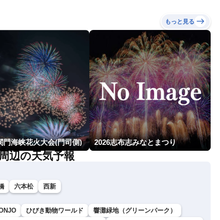
もっと見る
関門海峡花火大会(門司側)
2026志布志みなとまつり
周辺の天気予報
橋
六本松
西新
ONJO
ひびき動物ワールド
響灘緑地（グリーンパーク）