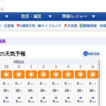
防災・減災
季節/レジャー
報・注意報
2週間天気
ライブカメラ
天気図
避難情報
進路
の天気予報
最新見解
8日(土)
23
0
1
2
3
4
5
6
7
0
0
0
0
0
0
0
0
0
ミリ
ミリ
ミリ
ミリ
ミリ
ミリ
ミリ
ミリ
30
29
29
29
29
29
29
29
28
℃
℃
℃
℃
℃
℃
℃
℃
6
6
6
6
6
6
6
6
6
m/s
m/s
m/s
m/s
m/s
m/s
m/s
m/s
m