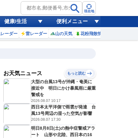
現在地
健康/生活
便利メニュー
風レーダー
雷レーダー
山の天気
花粉飛散情報
世界天気
お天気ニュース
もっと読む
大型の台風13号が沖縄・奄美に
8
9
10
11
12
13
14
15
接近中 明日にかけ暴風雨に厳重
警戒を
2026.08.07 10:17
西日本太平洋側で雨雲が発達 台
0
0
0
0
0
0
0
0
ミリ
ミリ
ミリ
ミリ
ミリ
ミリ
ミリ
ミリ
ミリ
風13号周辺の湿った空気が影響
30
30
31
32
32
33
34
33
℃
℃
℃
℃
℃
℃
℃
℃
℃
2026.08.07 17:30
明日8月8日(土)の熱中症警戒アラ
7
7
7
8
8
8
8
8
/s
m/s
m/s
m/s
m/s
m/s
m/s
m/s
m/s
ート 山形や北陸、西日本の16