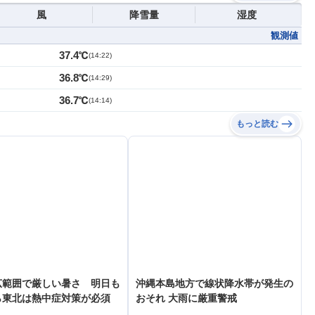
風
降雪量
湿度
観測値
37.4℃
(
14:22
)
36.8℃
(
14:29
)
36.7℃
(
14:14
)
もっと読む
広範囲で厳しい暑さ 明日も
沖縄本島地方で線状降水帯が発生の
ら東北は熱中症対策が必須
おそれ 大雨に厳重警戒