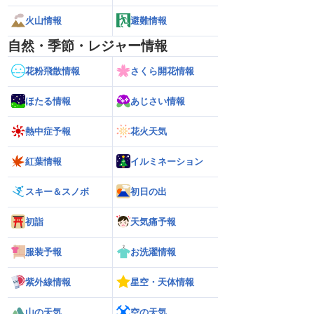
火山情報
避難情報
自然・季節・レジャー情報
花粉飛散情報
さくら開花情報
ほたる情報
あじさい情報
熱中症予報
花火天気
紅葉情報
イルミネーション
スキー＆スノボ
初日の出
初詣
天気痛予報
服装予報
お洗濯情報
紫外線情報
星空・天体情報
山の天気
空の天気