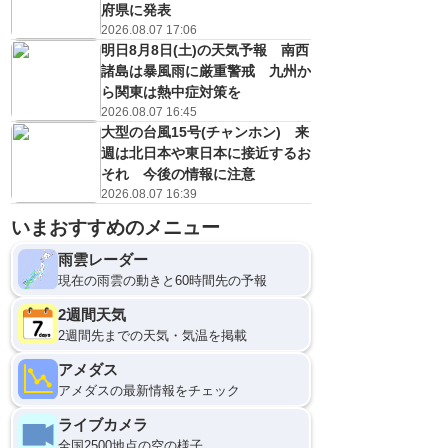
府県に発表
2026.08.07 17:06
明日8月8日(土)の天気予報 南西
諸島は暴風雨に厳重警戒 九州か
ら関東は熱中症対策を
2026.08.07 16:45
大型の台風15号(チャンホン) 来
週は北日本や東日本に接近するお
それ 今後の情報に注意
2026.08.07 16:39
いまおすすめのメニュー
雨雲レーダー
現在の雨雲の動きと60時間先の予報
2週間天気
2週間先までの天気・気温を掲載
アメダス
アメダスの最新情報をチェック
ライブカメラ
全国2500地点の空の様子