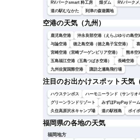
RVパークsmart 粋工房
畑ダム
RVパーク
道の駅むなかた
到津の森遊園地
空港の天気（九州）
鹿児島空港
沖永良部空港（えらぶゆりの島空
与論空港
徳之島空港（徳之島子宝空港）
宮崎空港（宮崎ブーゲンビリア空港）
熊本空
五島福江空港（五島つばき空港）
長崎空港
九州佐賀国際空港
諏訪之瀬島飛行場
注目のお出かけスポット天気
ハウステンボス
ハーモニーランド（サンリオ
グリーンランドリゾート
みずほPayPayドー
久住高原沢水キャンプ場
道の駅桜島
ボイ
福岡県の各地の天気
福岡地方