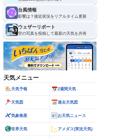
台風情報
影響は？接近状況をリアルタイム更新
ウェザーリポート
空の写真を投稿して最新の天気を共有
天気メニュー
天気予報
2週間天気
天気図
過去天気図
気象衛星
お天気ニュース
世界天気
アメダス(実況天気)