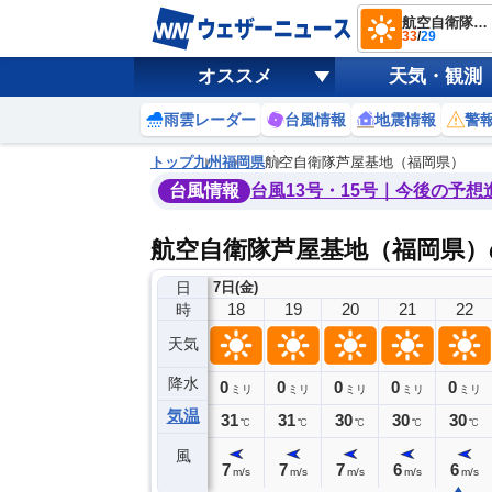
航空自衛隊芦屋基地（福岡県）
33
/
29
オススメ
天気・観測
雨雲レーダー
台風情報
地震情報
警
トップ
九州
福岡県
航空自衛隊芦屋基地（福岡県）
台風情報
台風13号・15号｜今後の予想
航空自衛隊芦屋基地（福岡県）
日
7日(金)
14
15
16
17
18
19
20
21
22
時
天気
降水
0
0
0
0
0
0
0
0
ミリ
ミリ
ミリ
ミリ
ミリ
ミリ
ミリ
ミリ
ミリ
気温
32
33
32
32
31
31
30
30
30
℃
℃
℃
℃
℃
℃
℃
℃
℃
風
7
7
7
8
7
7
7
6
6
m/s
m/s
m/s
m/s
m/s
m/s
m/s
m/s
m/s