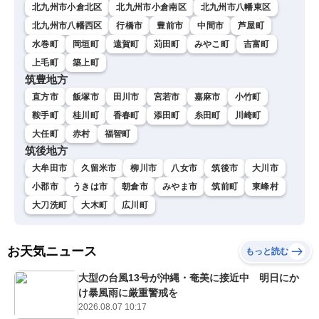
北九州市小倉北区
北九州市小倉南区
北九州市八幡東区
北九州市八幡西区
行橋市
豊前市
中間市
芦屋町
水巻町
岡垣町
遠賀町
苅田町
みやこ町
吉富町
上毛町
築上町
筑豊地方
直方市
飯塚市
田川市
宮若市
嘉麻市
小竹町
鞍手町
桂川町
香春町
添田町
糸田町
川崎町
大任町
赤村
福智町
筑後地方
大牟田市
久留米市
柳川市
八女市
筑後市
大川市
小郡市
うきは市
朝倉市
みやま市
筑前町
東峰村
大刀洗町
大木町
広川町
お天気ニュース
もっと読む
大型の台風13号が沖縄・奄美に接近中 明日にか
け暴風雨に厳重警戒を
2026.08.07 10:17