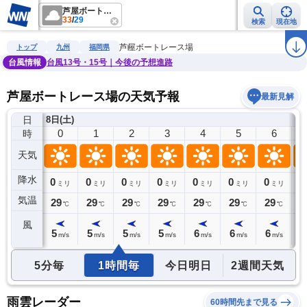
芦屋ボートレース場
33
/
29
検索
現在地
雨雲レーダー
台風情報
地震情報
警報・注意報
2週間天気
ラ
芦屋ボートレース場
トップ
九州
福岡県
台風情報
台風13号・15号｜今後の予想進路
芦屋ボートレース場の天気予報
最新見解
日
7日(金)
8日(土)
23
0
1
2
3
4
5
6
時
天気
降水
0
0
0
0
0
0
0
0
0
ミリ
ミリ
ミリ
ミリ
ミリ
ミリ
ミリ
ミリ
気温
30
29
29
29
29
29
29
29
2
℃
℃
℃
℃
℃
℃
℃
℃
風
6
5
5
5
5
6
6
6
6
m/s
m/s
m/s
m/s
m/s
m/s
m/s
m/s
5分毎
1時間毎
今日明日
2週間天気
雨雲レーダー
60時間先まで見る