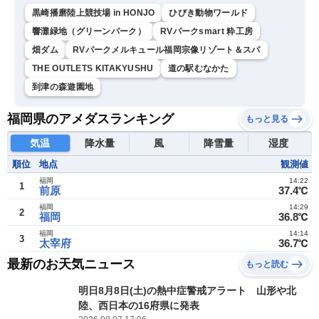
黒崎播磨陸上競技場 in HONJO
ひびき動物ワールド
響灘緑地（グリーンパーク）
RVパークsmart 粋工房
畑ダム
RVパークメルキュール福岡宗像リゾート＆スパ
THE OUTLETS KITAKYUSHU
道の駅むなかた
到津の森遊園地
福岡県のアメダスランキング
もっと見る
気温
降水量
風
降雪量
湿度
順位
地点
観測値
福岡
14:22
1
前原
37.4℃
福岡
14:29
2
福岡
36.8℃
福岡
14:14
3
太宰府
36.7℃
最新のお天気ニュース
もっと読む
明日8月8日(土)の熱中症警戒アラート 山形や北
陸、西日本の16府県に発表