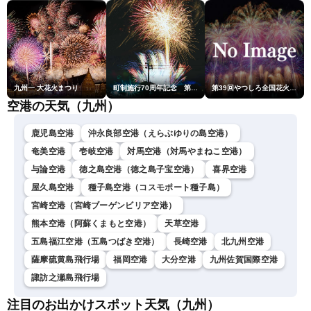
九州一 大花火まつり
町制施行70周年記念 第48回南種子町ロケット祭
第39回やつしろ全国花火競技大会
空港の天気（九州）
鹿児島空港
沖永良部空港（えらぶゆりの島空港）
奄美空港
壱岐空港
対馬空港（対馬やまねこ空港）
与論空港
徳之島空港（徳之島子宝空港）
喜界空港
屋久島空港
種子島空港（コスモポート種子島）
宮崎空港（宮崎ブーゲンビリア空港）
熊本空港（阿蘇くまもと空港）
天草空港
五島福江空港（五島つばき空港）
長崎空港
北九州空港
薩摩硫黄島飛行場
福岡空港
大分空港
九州佐賀国際空港
諏訪之瀬島飛行場
注目のお出かけスポット天気（九州）