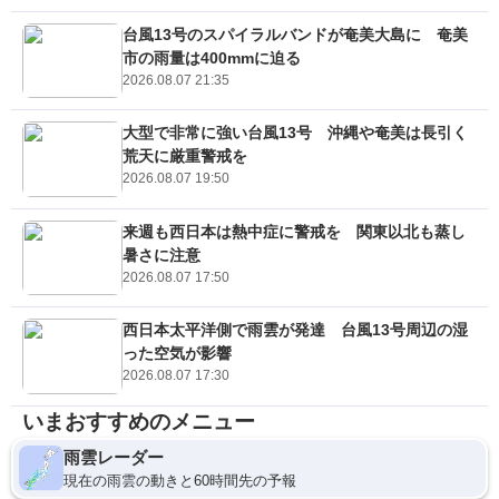
台風13号のスパイラルバンドが奄美大島に 奄美
市の雨量は400mmに迫る
2026.08.07 21:35
大型で非常に強い台風13号 沖縄や奄美は長引く
荒天に厳重警戒を
2026.08.07 19:50
来週も西日本は熱中症に警戒を 関東以北も蒸し
暑さに注意
2026.08.07 17:50
西日本太平洋側で雨雲が発達 台風13号周辺の湿
った空気が影響
2026.08.07 17:30
いまおすすめのメニュー
雨雲レーダー
現在の雨雲の動きと60時間先の予報