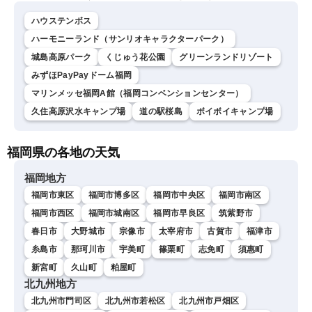
ハウステンボス
ハーモニーランド（サンリオキャラクターパーク）
城島高原パーク
くじゅう花公園
グリーンランドリゾート
みずほPayPayドーム福岡
マリンメッセ福岡A館（福岡コンベンションセンター）
久住高原沢水キャンプ場
道の駅桜島
ボイボイキャンプ場
福岡県の各地の天気
福岡地方
福岡市東区
福岡市博多区
福岡市中央区
福岡市南区
福岡市西区
福岡市城南区
福岡市早良区
筑紫野市
春日市
大野城市
宗像市
太宰府市
古賀市
福津市
糸島市
那珂川市
宇美町
篠栗町
志免町
須惠町
新宮町
久山町
粕屋町
北九州地方
北九州市門司区
北九州市若松区
北九州市戸畑区