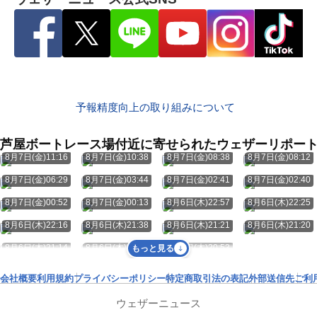
予報精度向上の取り組みについて
芦屋ボートレース場付近に寄せられたウェザーリポー
8月7日(金)11:16
8月7日(金)10:38
8月7日(金)08:38
8月7日(金)08:12
8月7日(金)06:29
8月7日(金)03:44
8月7日(金)02:41
8月7日(金)02:40
8月7日(金)00:52
8月7日(金)00:13
8月6日(木)22:57
8月6日(木)22:25
8月6日(木)22:16
8月6日(木)21:38
8月6日(木)21:21
8月6日(木)21:20
8月6日(木)21:14
8月6日(木)20:55
8月6日(木)20:53
もっと見る
会社概要
利用規約
プライバシーポリシー
特定商取引法の表記
外部送信先
ご利
ウェザーニュース