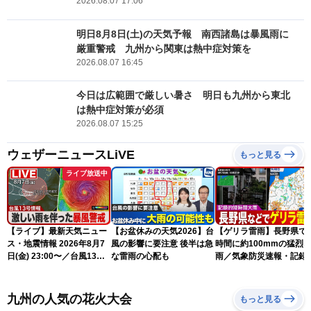
2026.08.07 17:06
明日8月8日(土)の天気予報 南西諸島は暴風雨に
厳重警戒 九州から関東は熱中症対策を
2026.08.07 16:45
今日は広範囲で厳しい暑さ 明日も九州から東北
は熱中症対策が必須
2026.08.07 15:25
ウェザーニュースLiVE
もっと見る
ライブ放送中
【ライブ】最新天気ニュー
【お盆休みの天気2026】台
【ゲリラ雷雨】長野県で
ス・地震情報 2026年8月7
風の影響に要注意 後半は急
時間に約100mmの猛烈
日(金) 23:00〜／台風13号
な雷雨の心配も
雨／気象防災速報・記録
の影響長引く 〈ウェザーニ
短時間大雨
ュースLiVE〉
九州の人気の花火大会
もっと見る