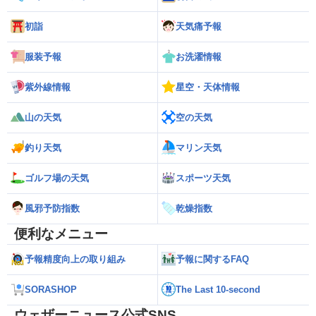
初詣
天気痛予報
服装予報
お洗濯情報
紫外線情報
星空・天体情報
山の天気
空の天気
釣り天気
マリン天気
ゴルフ場の天気
スポーツ天気
風邪予防指数
乾燥指数
便利なメニュー
予報精度向上の取り組み
予報に関するFAQ
SORASHOP
The Last 10-second
ウェザーニュース公式SNS