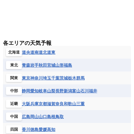
各エリアの天気予報
道央
道南
道北
道東
北海道
青森
岩手
秋田
宮城
山形
福島
東北
東京
神奈川
埼玉
千葉
茨城
栃木
群馬
関東
静岡
愛知
岐阜
山梨
長野
新潟
富山
石川
福井
中部
大阪
兵庫
京都
滋賀
奈良
和歌山
三重
近畿
広島
岡山
山口
島根
鳥取
中国
香川
徳島
愛媛
高知
四国