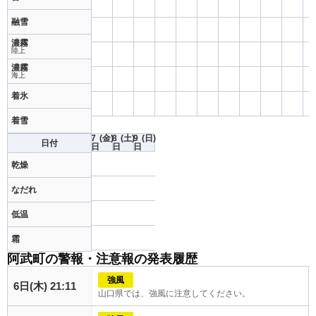
融雪
濃霧
陸上
濃霧
海上
着氷
着雪
7
(金)
8
(土)
9
(日)
日付
日
日
日
乾燥
なだれ
低温
霜
阿武町の警報・注意報の発表履歴
強風
6日(木) 21:11
山口県では、強風に注意してください。