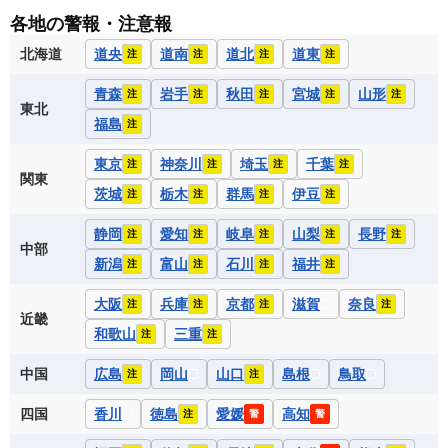
各地の警報・注意報
北海道
道央
道南
道北
道東
注
注
注
注
青森
岩手
秋田
宮城
山形
注
注
注
注
注
東北
福島
注
東京
神奈川
埼玉
千葉
注
注
注
注
関東
茨城
栃木
群馬
伊豆
注
注
注
注
静岡
愛知
岐阜
山梨
長野
注
注
注
注
注
中部
新潟
富山
石川
福井
注
注
注
注
大阪
兵庫
京都
滋賀
奈良
注
注
注
注
近畿
和歌山
三重
注
注
中国
広島
岡山
山口
島根
鳥取
注
注
四国
香川
徳島
愛媛
高知
注
警
警