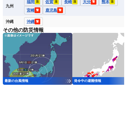
福岡
佐賀
長崎
大分
熊本
注
注
注
警
注
九州
宮崎
鹿児島
警
警
沖縄
沖縄
警
その他の防災情報
最新の台風情報
発令中の避難情報