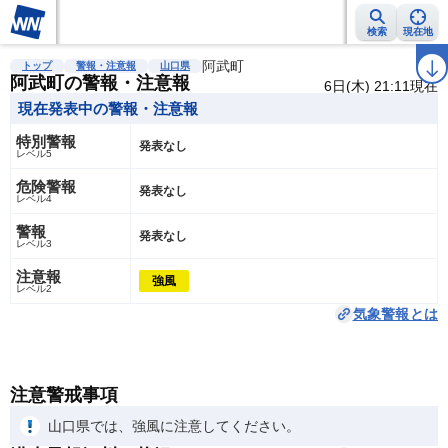
検索
現在地
雨雲レーダー
台風情報
地震情報
阿武町
警報・注意報
2週間天気
ラ
トップ
警報・注意報
山口県
阿武町の警報・注意報
6日(木) 21:11現在
現在発表中の警報・注意報
特別警報
発表なし
レベル5
危険警報
発表なし
レベル4
警報
発表なし
レベル3
注意報
強風
レベル2
気象警報とは
注意警戒事項
山口県では、強風に注意してください。