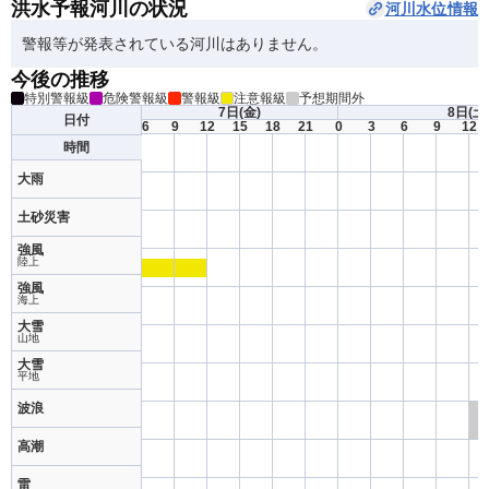
洪水予報河川の状況
河川水位情報
警報等が発表されている河川はありません。
今後の推移
特別警報級
危険警報級
警報級
注意報級
予想期間外
7日
(金)
8日
(土
日付
6
9
12
15
18
21
0
3
6
9
12
時間
大雨
土砂災害
強風
陸上
強風
海上
大雪
山地
大雪
平地
波浪
高潮
雷