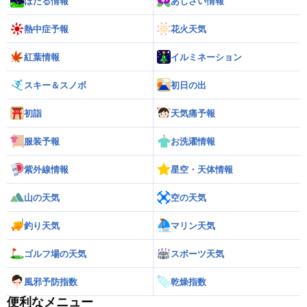
ほたる情報
あじさい情報
熱中症予報
花火天気
紅葉情報
イルミネーション
スキー＆スノボ
初日の出
初詣
天気痛予報
服装予報
お洗濯情報
紫外線情報
星空・天体情報
山の天気
空の天気
釣り天気
マリン天気
ゴルフ場の天気
スポーツ天気
風邪予防指数
乾燥指数
便利なメニュー