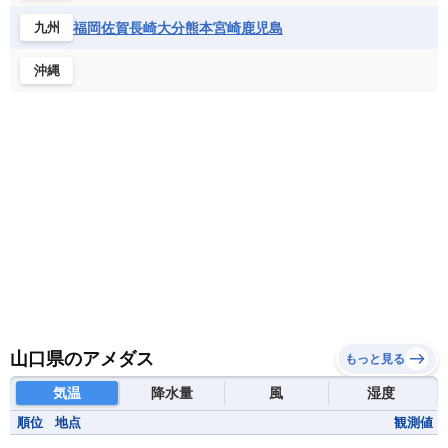
福岡
佐賀
長崎
大分
熊本
宮崎
鹿児島
九州
沖縄
山口県のアメダス
もっと見る
気温
降水量
風
湿度
順位
地点
観測値