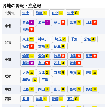
各地の警報・注意報
北海道
道央
道南
道北
道東
注
注
注
青森
岩手
秋田
宮城
山形
危
危
警
注
警
東北
福島
警
東京
神奈川
埼玉
千葉
茨城
注
注
注
関東
栃木
群馬
伊豆
警
注
注
静岡
愛知
岐阜
山梨
長野
注
注
警
警
警
中部
新潟
富山
石川
福井
危
警
注
警
大阪
兵庫
京都
滋賀
奈良
注
注
注
注
注
近畿
和歌山
三重
注
中国
広島
岡山
山口
島根
鳥取
注
注
注
注
注
四国
香川
徳島
愛媛
高知
注
注
注