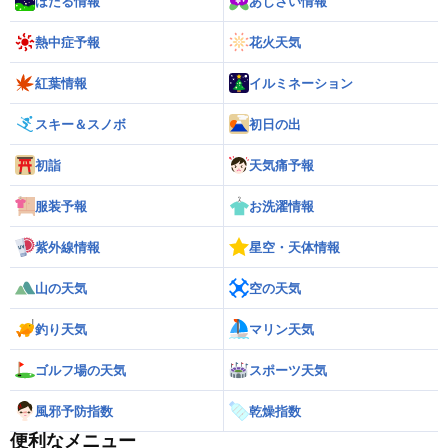
ほたる情報
あじさい情報
熱中症予報
花火天気
紅葉情報
イルミネーション
スキー＆スノボ
初日の出
初詣
天気痛予報
服装予報
お洗濯情報
紫外線情報
星空・天体情報
山の天気
空の天気
釣り天気
マリン天気
ゴルフ場の天気
スポーツ天気
風邪予防指数
乾燥指数
便利なメニュー