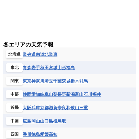
各エリアの天気予報
道央
道南
道北
道東
北海道
青森
岩手
秋田
宮城
山形
福島
東北
東京
神奈川
埼玉
千葉
茨城
栃木
群馬
関東
静岡
愛知
岐阜
山梨
長野
新潟
富山
石川
福井
中部
大阪
兵庫
京都
滋賀
奈良
和歌山
三重
近畿
広島
岡山
山口
島根
鳥取
中国
香川
徳島
愛媛
高知
四国