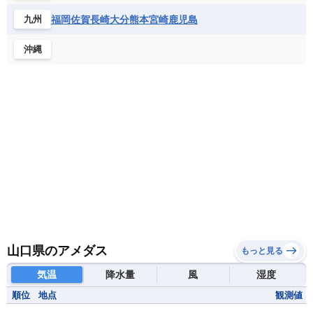
福岡
佐賀
長崎
大分
熊本
宮崎
鹿児島
九州
沖縄
山口県のアメダス
もっと見る
気温
降水量
風
湿度
順位
地点
観測値