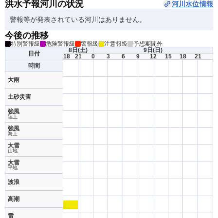
洪水予報河川の状況
河川水位情報
警報等が発表されている河川はありません。
今後の推移
特別警報級
危険警報級
警報級
注意報級
予想期間外
8日
(土)
9日
(日)
日付
18
21
0
3
6
9
12
15
18
21
時間
大雨
土砂災害
強風
陸上
強風
海上
大雪
山地
大雪
平地
波浪
高潮
雷