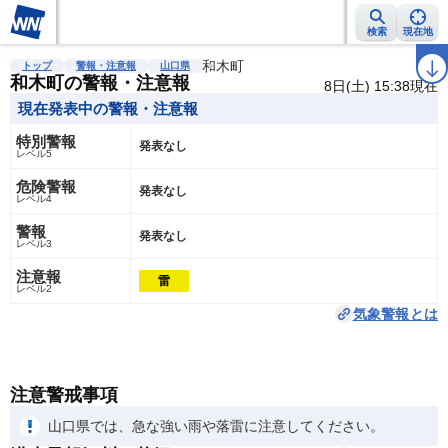
検索
現在地
雨雲レーダー
台風情報
地震情報
和木町
警報・注意報
2週間天気
ラ
トップ
警報・注意報
山口県
和木町の警報・注意報
8日(土) 15:38現在
現在発表中の警報・注意報
特別警報
発表なし
レベル5
危険警報
発表なし
レベル4
警報
発表なし
レベル3
注意報
雷
レベル2
気象警報とは
注意警戒事項
山口県では、急な強い雨や落雷に注意してください。