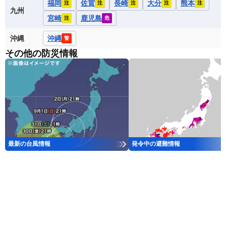
福岡
佐賀
長崎
大分
熊本
注
注
注
注
注
九州
宮崎
鹿児島
注
危
沖縄
沖縄
警
その他の防災情報
最新の台風情報
発令中の避難情報