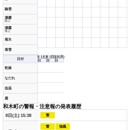
融雪
濃霧
陸上
濃霧
海上
着氷
着雪
8
(土)
9
(日)
10
(月)
日付
日
日
日
乾燥
なだれ
低温
霜
和木町の警報・注意報の発表履歴
8日(土) 15:38
雷
雷
強風