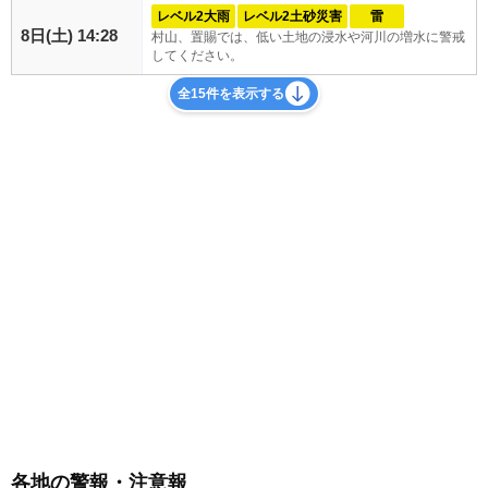
レベル2大雨
レベル2土砂災害
雷
8日(土) 14:28
村山、置賜では、低い土地の浸水や河川の増水に警戒
してください。
全15件を表示する
各地の警報・注意報