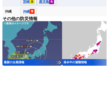
宮崎
鹿児島
注
危
沖縄
沖縄
警
その他の防災情報
最新の台風情報
発令中の避難情報