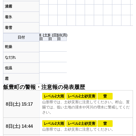
濃霧
着氷
着雪
8
(土)
9
(日)
10
(月)
日付
日
日
日
乾燥
なだれ
低温
霜
飯豊町の警報・注意報の発表履歴
レベル2大雨
レベル2土砂災害
雷
山形県では、土砂災害に注意してください。村山、置
8日(土) 15:17
賜では、低い土地の浸水や河川の増水に警戒してくだ
さい。
レベル2大雨
レベル2土砂災害
雷
8日(土) 14:44
山形県では、土砂災害に注意してください。