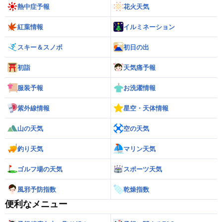
熱中症予報
花火天気
紅葉情報
イルミネーション
スキー＆スノボ
初日の出
初詣
天気痛予報
服装予報
お洗濯情報
紫外線情報
星空・天体情報
山の天気
空の天気
釣り天気
マリン天気
ゴルフ場の天気
スポーツ天気
風邪予防指数
乾燥指数
便利なメニュー