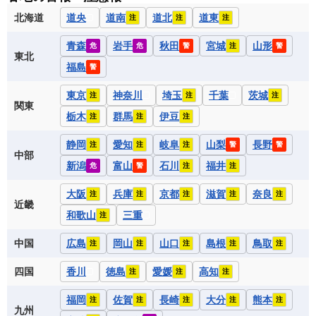
北海道
道央
道南
道北
道東
注
注
注
青森
岩手
秋田
宮城
山形
危
危
警
注
警
東北
福島
警
東京
神奈川
埼玉
千葉
茨城
注
注
注
関東
栃木
群馬
伊豆
注
注
注
静岡
愛知
岐阜
山梨
長野
注
注
注
警
警
中部
新潟
富山
石川
福井
危
警
注
注
大阪
兵庫
京都
滋賀
奈良
注
注
注
注
注
近畿
和歌山
三重
注
中国
広島
岡山
山口
島根
鳥取
注
注
注
注
注
四国
香川
徳島
愛媛
高知
注
注
注
福岡
佐賀
長崎
大分
熊本
注
注
注
注
注
九州