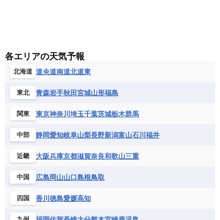
各エリアの天気予報
道央
道南
道北
道東
北海道
青森
岩手
秋田
宮城
山形
福島
東北
東京
神奈川
埼玉
千葉
茨城
栃木
群馬
関東
静岡
愛知
岐阜
山梨
長野
新潟
富山
石川
福井
中部
大阪
兵庫
京都
滋賀
奈良
和歌山
三重
近畿
広島
岡山
山口
島根
鳥取
中国
香川
徳島
愛媛
高知
四国
福岡
佐賀
長崎
大分
熊本
宮崎
鹿児島
九州