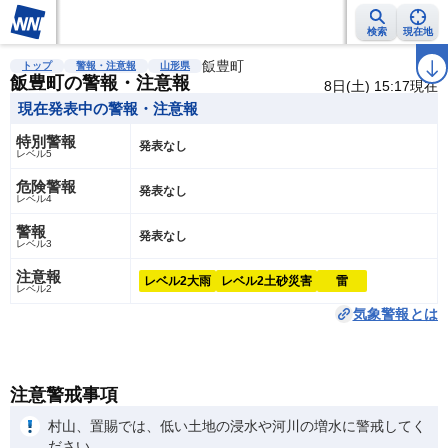
検索
現在地
雨雲レーダー
台風情報
地震情報
飯豊町
警報・注意報
2週間天気
ラ
トップ
警報・注意報
山形県
飯豊町の警報・注意報
8日(土) 15:17現在
現在発表中の警報・注意報
特別警報
発表なし
レベル5
危険警報
発表なし
レベル4
警報
発表なし
レベル3
注意報
レベル2
大雨
レベル2
土砂災害
雷
レベル2
気象警報とは
注意警戒事項
村山、置賜では、低い土地の浸水や河川の増水に警戒してく
ださい。