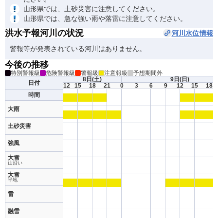
山形県では、土砂災害に注意してください。
山形県では、急な強い雨や落雷に注意してください。
洪水予報河川の状況
河川水位情報
警報等が発表されている河川はありません。
今後の推移
特別警報級
危険警報級
警報級
注意報級
予想期間外
8日
(土)
9日
(日)
日付
12
15
18
21
0
3
6
9
12
15
18
時間
大雨
土砂災害
強風
大雪
山沿い
大雪
平地
雷
融雪