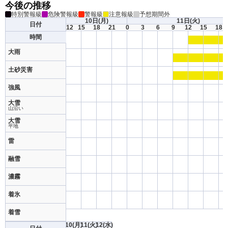
今後の推移
特別警報級
危険警報級
警報級
注意報級
予想期間外
10日
(月)
11日
(火)
日付
12
15
18
21
0
3
6
9
12
15
18
時間
大雨
土砂災害
強風
大雪
山沿い
大雪
平地
雷
融雪
濃霧
着氷
着雪
10
(月)
11
(火)
12
(水)