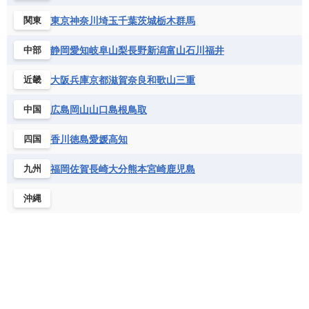
東京
神奈川
埼玉
千葉
茨城
栃木
群馬
関東
静岡
愛知
岐阜
山梨
長野
新潟
富山
石川
福井
中部
大阪
兵庫
京都
滋賀
奈良
和歌山
三重
近畿
広島
岡山
山口
島根
鳥取
中国
香川
徳島
愛媛
高知
四国
福岡
佐賀
長崎
大分
熊本
宮崎
鹿児島
九州
沖縄