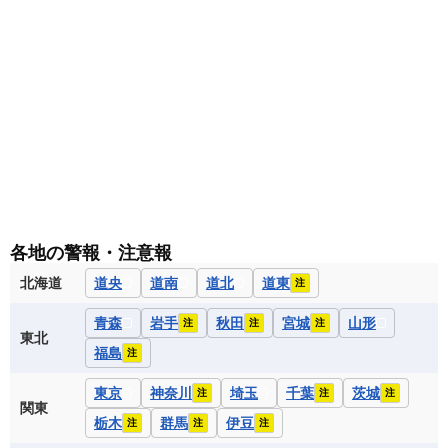
各地の警報・注意報
北海道
道央
道南
道北
道東
注
青森
岩手
秋田
宮城
山形
注
注
注
東北
福島
注
東京
神奈川
埼玉
千葉
茨城
注
注
注
関東
栃木
群馬
伊豆
注
注
注