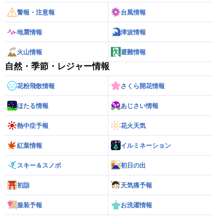
警報・注意報
台風情報
地震情報
津波情報
火山情報
避難情報
自然・季節・レジャー情報
花粉飛散情報
さくら開花情報
ほたる情報
あじさい情報
熱中症予報
花火天気
紅葉情報
イルミネーション
スキー＆スノボ
初日の出
初詣
天気痛予報
服装予報
お洗濯情報