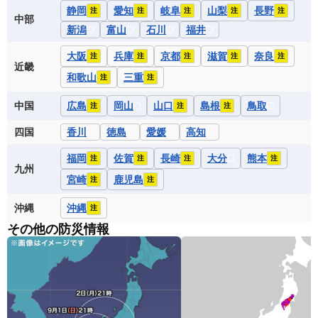
静岡
愛知
岐阜
山梨
長野
注
注
注
注
注
中部
新潟
富山
石川
福井
大阪
兵庫
京都
滋賀
奈良
注
注
注
注
注
近畿
和歌山
三重
注
注
中国
広島
岡山
山口
島根
鳥取
注
注
注
四国
香川
徳島
愛媛
高知
福岡
佐賀
長崎
大分
熊本
注
注
注
注
九州
宮崎
鹿児島
注
注
沖縄
沖縄
注
その他の防災情報