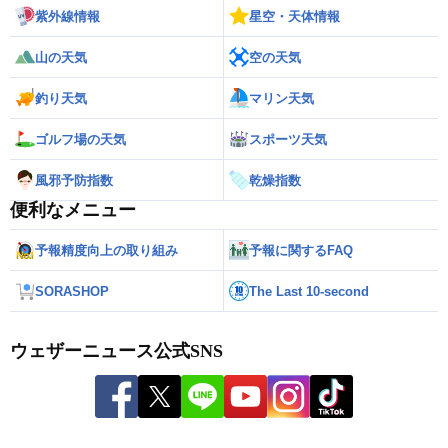
紫外線情報
星空・天体情報
山の天気
空の天気
釣り天気
マリン天気
ゴルフ場の天気
スポーツ天気
風邪予防指数
乾燥指数
便利なメニュー
予報精度向上の取り組み
予報に関するFAQ
SORASHOP
The Last 10-second
ウェザーニュース公式SNS