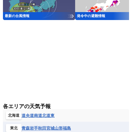
最新の台風情報
発令中の避難情報
各エリアの天気予報
道央
道南
道北
道東
北海道
青森
岩手
秋田
宮城
山形
福島
東北