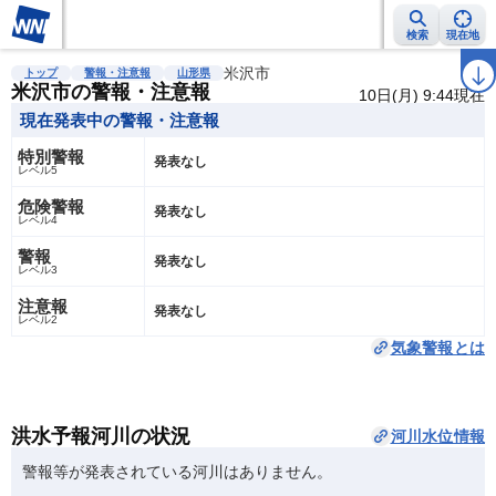
検索
現在地
雨雲レーダー
台風情報
地震情報
米沢市
警報・注意報
2週間天気
ラ
トップ
警報・注意報
山形県
米沢市の警報・注意報
10日(月) 9:44現在
現在発表中の警報・注意報
特別警報
発表なし
レベル5
危険警報
発表なし
レベル4
警報
発表なし
レベル3
注意報
発表なし
レベル2
気象警報とは
洪水予報河川の状況
河川水位情報
警報等が発表されている河川はありません。