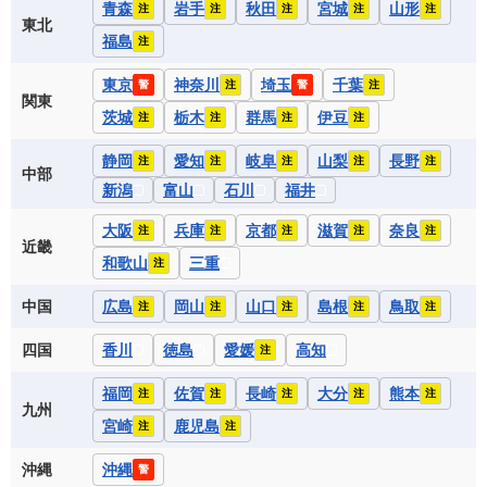
青森
岩手
秋田
宮城
山形
注
注
注
注
注
東北
福島
注
東京
神奈川
埼玉
千葉
警
注
警
注
関東
茨城
栃木
群馬
伊豆
注
注
注
注
静岡
愛知
岐阜
山梨
長野
注
注
注
注
注
中部
新潟
富山
石川
福井
大阪
兵庫
京都
滋賀
奈良
注
注
注
注
注
近畿
和歌山
三重
注
中国
広島
岡山
山口
島根
鳥取
注
注
注
注
注
四国
香川
徳島
愛媛
高知
注
福岡
佐賀
長崎
大分
熊本
注
注
注
注
注
九州
宮崎
鹿児島
注
注
沖縄
沖縄
警