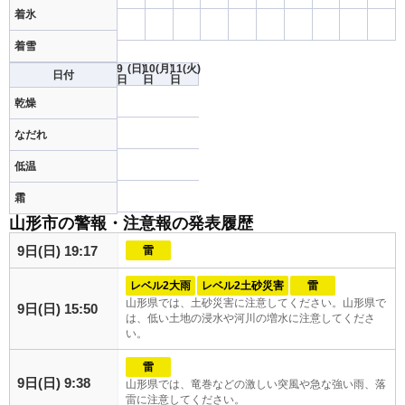
着氷
着雪
9
(日)
10
(月)
11
(火)
日付
日
日
日
乾燥
なだれ
低温
霜
山形市の警報・注意報の発表履歴
9日(日) 19:17
雷
レベル2大雨
レベル2土砂災害
雷
山形県では、土砂災害に注意してください。山形県で
9日(日) 15:50
は、低い土地の浸水や河川の増水に注意してくださ
い。
雷
9日(日) 9:38
山形県では、竜巻などの激しい突風や急な強い雨、落
雷に注意してください。