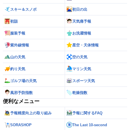
スキー＆スノボ
初日の出
初詣
天気痛予報
服装予報
お洗濯情報
紫外線情報
星空・天体情報
山の天気
空の天気
釣り天気
マリン天気
ゴルフ場の天気
スポーツ天気
風邪予防指数
乾燥指数
便利なメニュー
予報精度向上の取り組み
予報に関するFAQ
SORASHOP
The Last 10-second