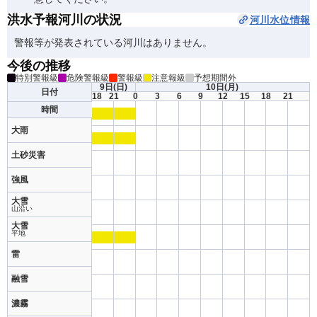
洪水予報河川の状況
河川水位情報
警報等が発表されている河川はありません。
今後の推移
特別警報級
危険警報級
警報級
注意報級
予想期間外
9日
(日)
10日
(月)
日付
18
21
0
3
6
9
12
15
18
21
時間
大雨
土砂災害
強風
大雪
山沿い
大雪
平地
雷
融雪
濃霧