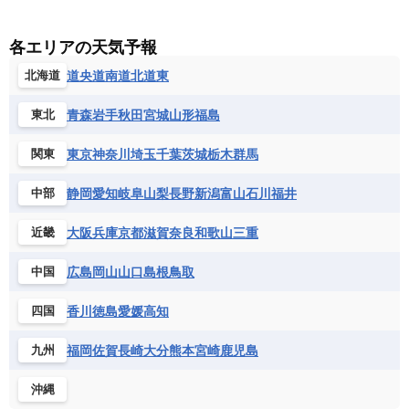
各エリアの天気予報
道央
道南
道北
道東
北海道
青森
岩手
秋田
宮城
山形
福島
東北
東京
神奈川
埼玉
千葉
茨城
栃木
群馬
関東
静岡
愛知
岐阜
山梨
長野
新潟
富山
石川
福井
中部
大阪
兵庫
京都
滋賀
奈良
和歌山
三重
近畿
広島
岡山
山口
島根
鳥取
中国
香川
徳島
愛媛
高知
四国
福岡
佐賀
長崎
大分
熊本
宮崎
鹿児島
九州
沖縄