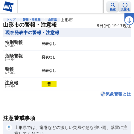
検索
現在地
雨雲レーダー
台風情報
地震情報
山形市
警報・注意報
2週間天気
ラ
トップ
警報・注意報
山形県
山形市の警報・注意報
9日(日) 19:17現在
現在発表中の警報・注意報
特別警報
発表なし
レベル5
危険警報
発表なし
レベル4
警報
発表なし
レベル3
注意報
雷
レベル2
気象警報とは
注意警戒事項
山形県では、竜巻などの激しい突風や急な強い雨、落雷に注
意してください。