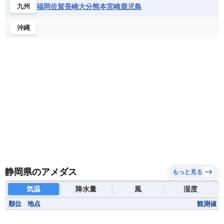
福岡
佐賀
長崎
大分
熊本
宮崎
鹿児島
九州
沖縄
静岡県のアメダス
もっと見る
気温
降水量
風
湿度
順位
地点
観測値