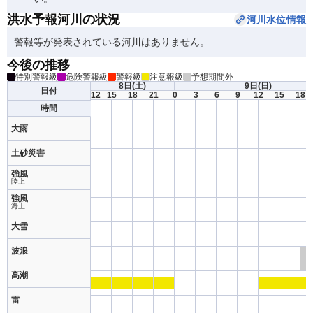
洪水予報河川の状況
河川水位情報
警報等が発表されている河川はありません。
今後の推移
特別警報級
危険警報級
警報級
注意報級
予想期間外
8日
(土)
9日
(日)
日付
12
15
18
21
0
3
6
9
12
15
18
時間
大雨
土砂災害
強風
陸上
強風
海上
大雪
波浪
高潮
雷