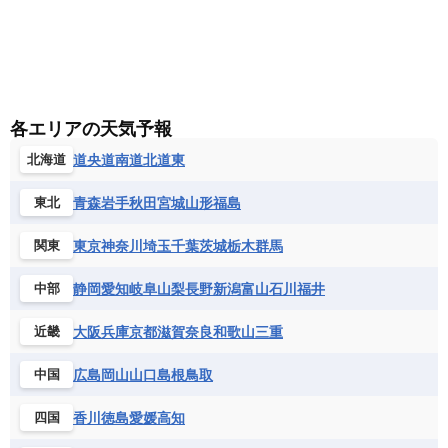
各エリアの天気予報
道央
道南
道北
道東
北海道
青森
岩手
秋田
宮城
山形
福島
東北
東京
神奈川
埼玉
千葉
茨城
栃木
群馬
関東
静岡
愛知
岐阜
山梨
長野
新潟
富山
石川
福井
中部
大阪
兵庫
京都
滋賀
奈良
和歌山
三重
近畿
広島
岡山
山口
島根
鳥取
中国
香川
徳島
愛媛
高知
四国