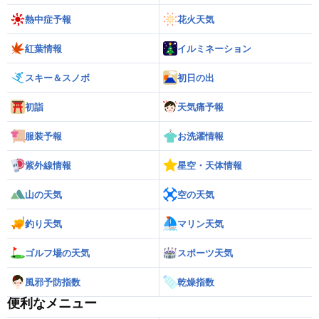
熱中症予報
花火天気
紅葉情報
イルミネーション
スキー＆スノボ
初日の出
初詣
天気痛予報
服装予報
お洗濯情報
紫外線情報
星空・天体情報
山の天気
空の天気
釣り天気
マリン天気
ゴルフ場の天気
スポーツ天気
風邪予防指数
乾燥指数
便利なメニュー