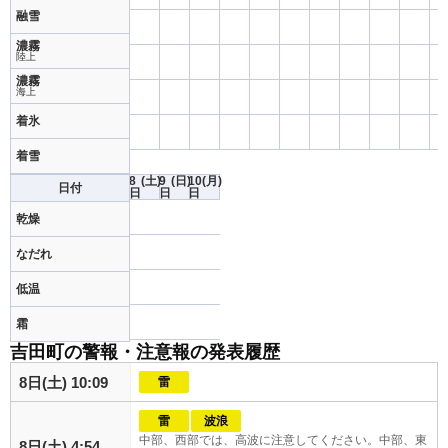
融雪
濃霧
陸上
濃霧
海上
着氷
着雪
8
(土)
9
(日)
10
(月)
日付
日
日
日
乾燥
なだれ
低温
霜
吉田町の警報・注意報の発表履歴
8日(土) 10:09
雷
雷
波浪
中部、西部では、高波に注意してください。中部、東
8日(土) 4:54