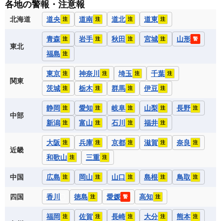
各地の警報・注意報
北海道
道央
道南
道北
道東
注
注
注
注
青森
岩手
秋田
宮城
山形
注
注
注
注
警
東北
福島
注
東京
神奈川
埼玉
千葉
注
注
注
注
関東
茨城
栃木
群馬
伊豆
注
注
注
注
静岡
愛知
岐阜
山梨
長野
注
注
注
注
注
中部
新潟
富山
石川
福井
注
注
注
注
大阪
兵庫
京都
滋賀
奈良
注
注
注
注
注
近畿
和歌山
三重
注
注
中国
広島
岡山
山口
島根
鳥取
注
注
注
注
注
四国
香川
徳島
愛媛
高知
注
警
注
福岡
佐賀
長崎
大分
熊本
注
注
注
注
注