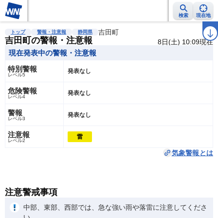
検索
現在地
雨雲レーダー
台風情報
地震情報
吉田町
警報・注意報
2週間天気
ラ
トップ
警報・注意報
静岡県
吉田町の警報・注意報
8日(土) 10:09現在
現在発表中の警報・注意報
特別警報
発表なし
レベル5
危険警報
発表なし
レベル4
警報
発表なし
レベル3
注意報
雷
レベル2
気象警報とは
注意警戒事項
中部、東部、西部では、急な強い雨や落雷に注意してくださ
い。