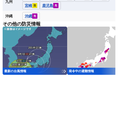
九州
宮崎
鹿児島
注
危
沖縄
沖縄
危
その他の防災情報
最新の台風情報
発令中の避難情報