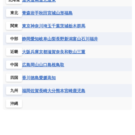
青森
岩手
秋田
宮城
山形
福島
東北
東京
神奈川
埼玉
千葉
茨城
栃木
群馬
関東
静岡
愛知
岐阜
山梨
長野
新潟
富山
石川
福井
中部
大阪
兵庫
京都
滋賀
奈良
和歌山
三重
近畿
広島
岡山
山口
島根
鳥取
中国
香川
徳島
愛媛
高知
四国
福岡
佐賀
長崎
大分
熊本
宮崎
鹿児島
九州
沖縄