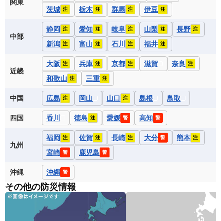
関東
茨城
栃木
群馬
伊豆
注
注
注
注
静岡
愛知
岐阜
山梨
長野
注
注
注
注
注
中部
新潟
富山
石川
福井
注
注
注
注
大阪
兵庫
京都
滋賀
奈良
注
注
注
注
近畿
和歌山
三重
注
注
中国
広島
岡山
山口
島根
鳥取
注
注
四国
香川
徳島
愛媛
高知
注
警
警
福岡
佐賀
長崎
大分
熊本
注
注
注
警
注
九州
宮崎
鹿児島
警
警
沖縄
沖縄
警
その他の防災情報