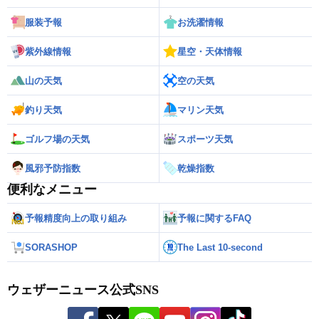
服装予報
お洗濯情報
紫外線情報
星空・天体情報
山の天気
空の天気
釣り天気
マリン天気
ゴルフ場の天気
スポーツ天気
風邪予防指数
乾燥指数
便利なメニュー
予報精度向上の取り組み
予報に関するFAQ
SORASHOP
The Last 10-second
ウェザーニュース公式SNS