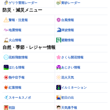
ゲリラ雷雨レーダー
黄砂レーダー
防災・減災メニュー
警報・注意報
台風情報
地震情報
津波情報
火山情報
避難情報
自然・季節・レジャー情報
花粉飛散情報
さくら開花情報
ほたる情報
あじさい情報
熱中症予報
花火天気
紅葉情報
イルミネーション
スキー＆スノボ
初日の出
初詣
天気痛予報