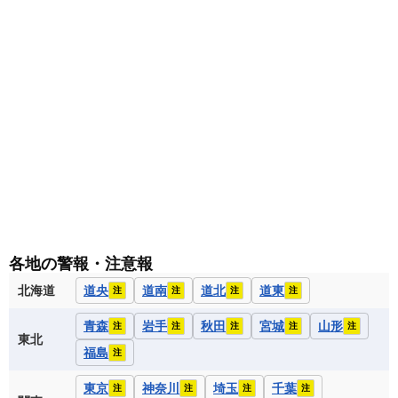
各地の警報・注意報
北海道
道央
道南
道北
道東
注
注
注
注
青森
岩手
秋田
宮城
山形
注
注
注
注
注
東北
福島
注
東京
神奈川
埼玉
千葉
注
注
注
注