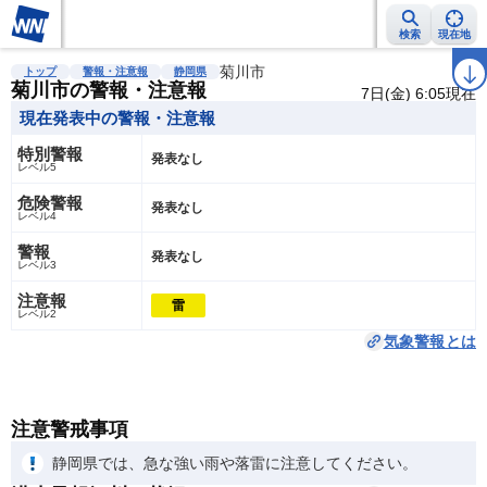
検索
現在地
雨雲レーダー
台風情報
地震情報
菊川市
警報・注意報
2週間天気
ラ
トップ
警報・注意報
静岡県
菊川市の警報・注意報
7日(金) 6:05現在
現在発表中の警報・注意報
特別警報
発表なし
レベル5
危険警報
発表なし
レベル4
警報
発表なし
レベル3
注意報
雷
レベル2
気象警報とは
注意警戒事項
静岡県では、急な強い雨や落雷に注意してください。