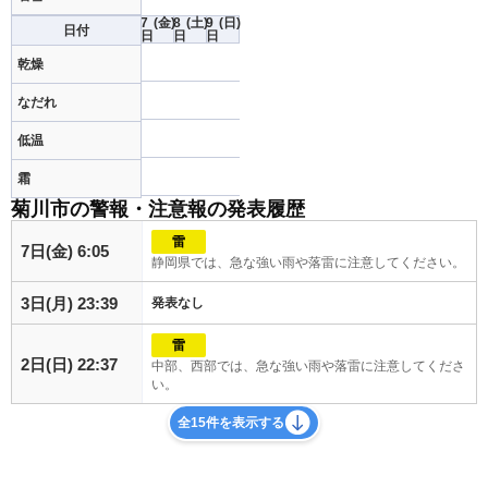
7
(金)
8
(土)
9
(日)
日付
日
日
日
乾燥
なだれ
低温
霜
菊川市の警報・注意報の発表履歴
雷
7日(金) 6:05
静岡県では、急な強い雨や落雷に注意してください。
3日(月) 23:39
発表なし
雷
2日(日) 22:37
中部、西部では、急な強い雨や落雷に注意してくださ
い。
全15件を表示する