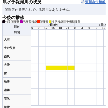
洪水予報河川の状況
河川水位情報
警報等が発表されている河川はありません。
今後の推移
特別警報級
危険警報級
警報級
注意報級
予想期間外
7日
(金)
8日
(土
日付
6
9
12
15
18
21
0
3
6
9
12
時間
大雨
土砂災害
強風
大雪
雷
融雪
濃霧
着氷
着雪