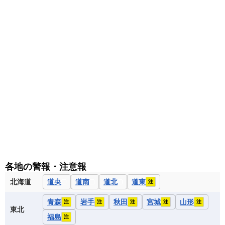
各地の警報・注意報
北海道
道央
道南
道北
道東
注
青森
岩手
秋田
宮城
山形
注
注
注
注
注
東北
福島
注