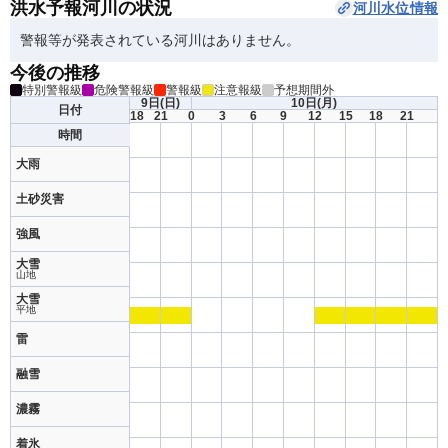
洪水予報河川の状況
河川水位情報
警報等が発表されている河川はありません。
今後の推移
特別警報級
危険警報級
警報級
注意報級
予想期間外
9日
(日)
10日
(月)
日付
18
21
0
3
6
9
12
15
18
21
時間
大雨
土砂災害
強風
大雪
山地
大雪
平地
雷
融雪
濃霧
着氷