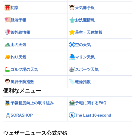
初詣
天気痛予報
服装予報
お洗濯情報
紫外線情報
星空・天体情報
山の天気
空の天気
釣り天気
マリン天気
ゴルフ場の天気
スポーツ天気
風邪予防指数
乾燥指数
便利なメニュー
予報精度向上の取り組み
予報に関するFAQ
SORASHOP
The Last 10-second
ウェザーニュース公式SNS