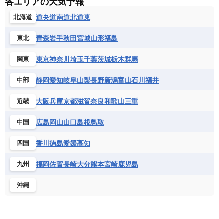
各エリアの天気予報
道央
道南
道北
道東
北海道
青森
岩手
秋田
宮城
山形
福島
東北
東京
神奈川
埼玉
千葉
茨城
栃木
群馬
関東
静岡
愛知
岐阜
山梨
長野
新潟
富山
石川
福井
中部
大阪
兵庫
京都
滋賀
奈良
和歌山
三重
近畿
広島
岡山
山口
島根
鳥取
中国
香川
徳島
愛媛
高知
四国
福岡
佐賀
長崎
大分
熊本
宮崎
鹿児島
九州
沖縄