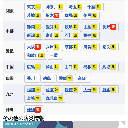
東京
神奈川
埼玉
千葉
注
注
注
注
関東
茨城
栃木
群馬
伊豆
注
警
注
注
静岡
愛知
岐阜
山梨
長野
注
注
注
注
警
中部
新潟
富山
石川
福井
注
注
注
注
大阪
兵庫
京都
滋賀
奈良
警
注
注
注
注
近畿
和歌山
三重
注
中国
広島
岡山
山口
島根
鳥取
注
注
注
注
注
四国
香川
徳島
愛媛
高知
注
福岡
佐賀
長崎
大分
熊本
注
注
注
注
注
九州
宮崎
鹿児島
注
注
沖縄
沖縄
警
その他の防災情報