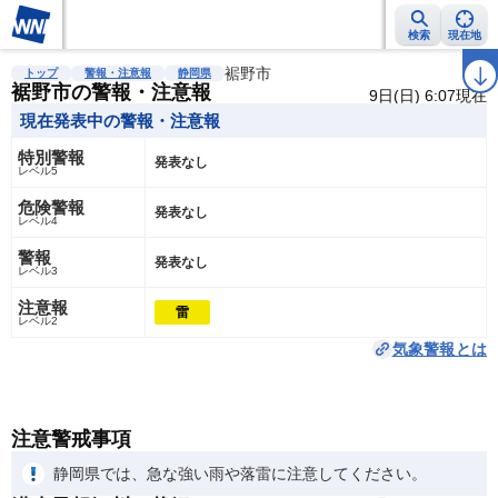
検索
現在地
雨雲レーダー
台風情報
地震情報
裾野市
警報・注意報
2週間天気
ラ
トップ
警報・注意報
静岡県
裾野市の警報・注意報
9日(日) 6:07現在
現在発表中の警報・注意報
特別警報
発表なし
レベル5
危険警報
発表なし
レベル4
警報
発表なし
レベル3
注意報
雷
レベル2
気象警報とは
注意警戒事項
静岡県では、急な強い雨や落雷に注意してください。