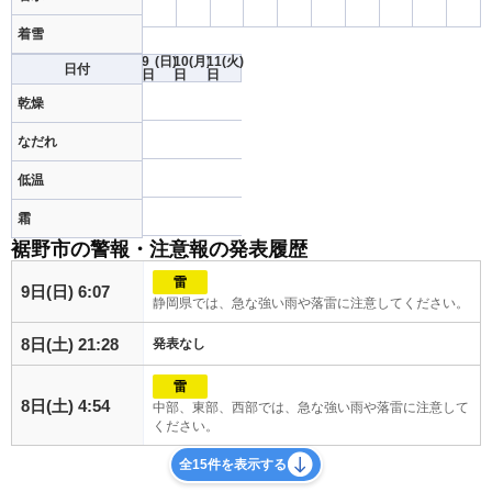
着雪
9
(日)
10
(月)
11
(火)
日付
日
日
日
乾燥
なだれ
低温
霜
裾野市の警報・注意報の発表履歴
雷
9日(日) 6:07
静岡県では、急な強い雨や落雷に注意してください。
8日(土) 21:28
発表なし
雷
8日(土) 4:54
中部、東部、西部では、急な強い雨や落雷に注意して
ください。
全15件を表示する