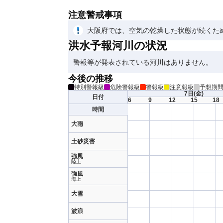
注意警戒事項
大阪府では、空気の乾燥した状態が続くた
洪水予報河川の状況
警報等が発表されている河川はありません。
今後の推移
特別警報級
危険警報級
警報級
注意報級
予想期
7日
(金)
日付
6
9
12
15
18
時間
大雨
土砂災害
強風
陸上
強風
海上
大雪
波浪