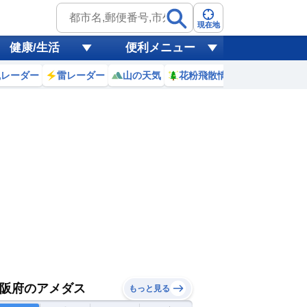
現在地
健康/生活
便利メニュー
風レーダー
雷レーダー
山の天気
花粉飛散情報
世界天気
阪府のアメダス
もっと見る