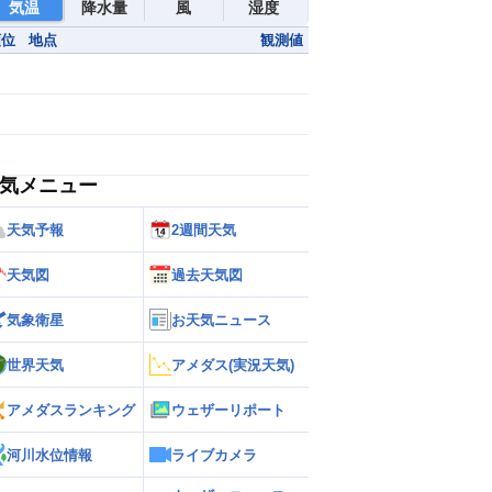
気温
降水量
風
湿度
順位
地点
観測値
気メニュー
天気予報
2週間天気
天気図
過去天気図
気象衛星
お天気ニュース
世界天気
アメダス(実況天気)
アメダスランキング
ウェザーリポート
河川水位情報
ライブカメラ