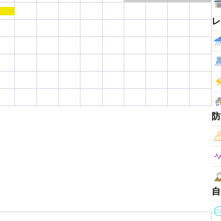
レ
防
自