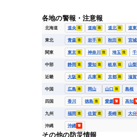
各地の警報・注意報
北海道
道央
道南
道北
道東
注
注
注
東北
青森
岩手
秋田
宮城
注
注
注
関東
東京
神奈川
埼玉
千
注
注
注
中部
静岡
愛知
岐阜
山梨
注
注
注
近畿
大阪
兵庫
京都
滋賀
注
注
注
中国
広島
岡山
山口
島根
注
注
四国
香川
徳島
愛媛
高知
注
警
九州
福岡
佐賀
長崎
大分
注
注
注
沖縄
沖縄
警
その他の防災情報