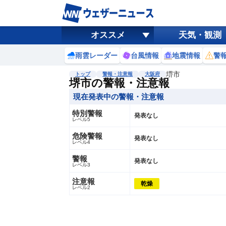
オススメ
天気・観測
雨雲レーダー
台風情報
地震情報
警
堺市
トップ
警報・注意報
大阪府
堺市の警報・注意報
現在発表中の警報・注意報
特別警報
発表なし
レベル5
危険警報
発表なし
レベル4
警報
発表なし
レベル3
注意報
乾燥
レベル2