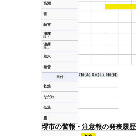
高潮
雷
融雪
濃霧
陸上
濃霧
海上
着氷
着雪
7日
(金)
8日
(土)
9日
(日)
日付
乾燥
なだれ
低温
霜
堺市の警報・注意報の発表履歴