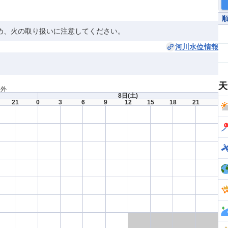
め、火の取り扱いに注意してください。
河川水位情報
天
間外
8日
(土)
21
0
3
6
9
12
15
18
21