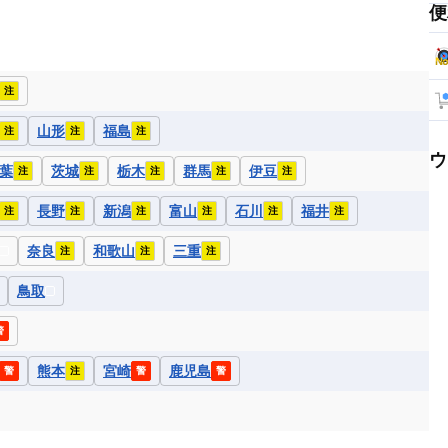
便
注
山形
福島
注
注
注
ウ
葉
茨城
栃木
群馬
伊豆
注
注
注
注
注
長野
新潟
富山
石川
福井
注
注
注
注
注
注
奈良
和歌山
三重
注
注
注
鳥取
警
熊本
宮崎
鹿児島
警
注
警
警