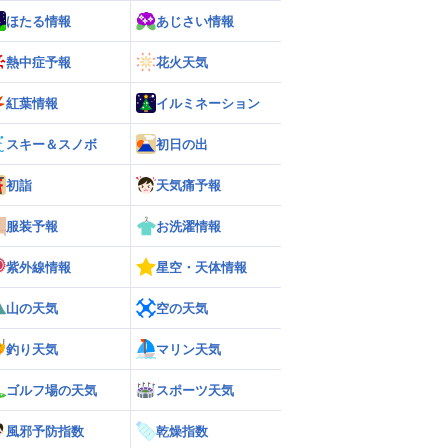
ほたる情報
あじさい情報
熱中症予報
花火天気
紅葉情報
イルミネーション
スキー＆スノボ
初日の出
初詣
天気痛予報
服装予報
お洗濯情報
紫外線情報
星空・天体情報
山の天気
空の天気
釣り天気
マリン天気
ゴルフ場の天気
スポーツ天気
風邪予防指数
乾燥指数