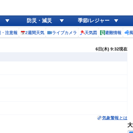
防災・減災
季節/レジャー
報・注意報
2週間天気
ライブカメラ
天気図
避難情報
6日(木) 9:32現在
気象警報とは
大