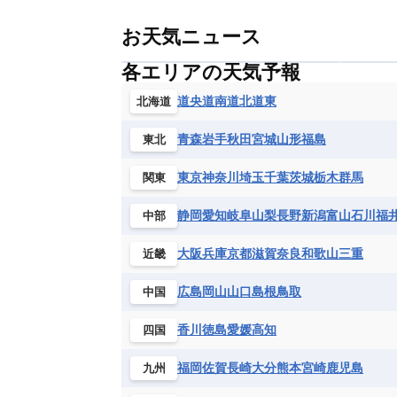
お天気ニュース
各エリアの天気予報
道央
道南
道北
道東
北海道
青森
岩手
秋田
宮城
山形
福島
東北
東京
神奈川
埼玉
千葉
茨城
栃木
群馬
関東
静岡
愛知
岐阜
山梨
長野
新潟
富山
石川
福
中部
大阪
兵庫
京都
滋賀
奈良
和歌山
三重
近畿
広島
岡山
山口
島根
鳥取
中国
香川
徳島
愛媛
高知
四国
福岡
佐賀
長崎
大分
熊本
宮崎
鹿児島
九州