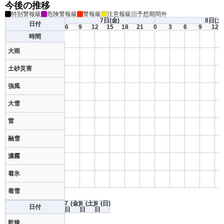
今後の推移
特別警報級
危険警報級
警報級
注意報級
予想期間外
7日
(金)
8日
(土
日付
6
9
12
15
18
21
0
3
6
9
12
時間
大雨
土砂災害
強風
大雪
雷
融雪
濃霧
着氷
着雪
7
(金)
8
(土)
9
(日)
日付
日
日
日
乾燥