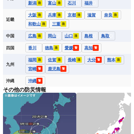
新潟
富山
石川
福井
注
注
大阪
兵庫
京都
滋賀
奈良
注
注
注
注
近畿
和歌山
三重
注
注
中国
広島
岡山
山口
島根
鳥取
注
注
四国
香川
徳島
愛媛
高知
注
警
警
福岡
佐賀
長崎
大分
熊本
注
注
注
警
注
九州
宮崎
鹿児島
警
警
沖縄
沖縄
警
その他の防災情報