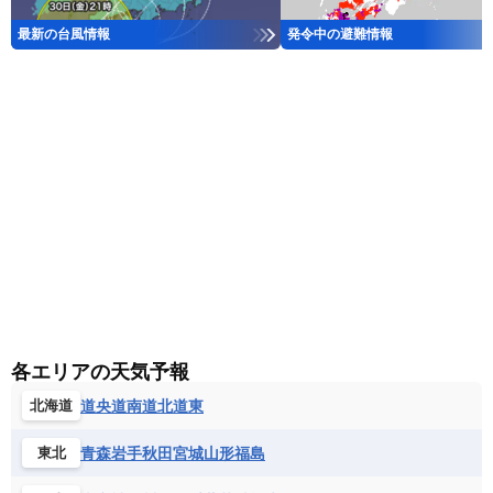
最新の台風情報
発令中の避難情報
各エリアの天気予報
道央
道南
道北
道東
北海道
青森
岩手
秋田
宮城
山形
福島
東北