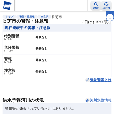
検索
現在地
雨雲レーダー
台風情報
地震情報
香芝市
警報・注意報
2週間天気
ラ
トップ
警報・注意報
奈良県
香芝市の警報・注意報
5日(水) 15:56現在
現在発表中の警報・注意報
特別警報
発表なし
レベル5
危険警報
発表なし
レベル4
警報
発表なし
レベル3
注意報
発表なし
レベル2
気象警報とは
洪水予報河川の状況
河川水位情報
警報等が発表されている河川はありません。