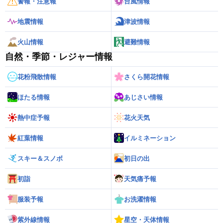
警報・注意報
台風情報
地震情報
津波情報
火山情報
避難情報
自然・季節・レジャー情報
花粉飛散情報
さくら開花情報
ほたる情報
あじさい情報
熱中症予報
花火天気
紅葉情報
イルミネーション
スキー＆スノボ
初日の出
初詣
天気痛予報
服装予報
お洗濯情報
紫外線情報
星空・天体情報