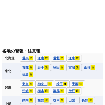
各地の警報・注意報
北海道
道央
道南
道北
道東
注
注
注
注
青森
岩手
秋田
宮城
山形
注
注
注
注
注
東北
福島
注
東京
神奈川
埼玉
千葉
注
注
注
注
関東
茨城
栃木
群馬
伊豆
注
注
注
注
静岡
愛知
岐阜
山梨
長野
注
注
注
注
中部