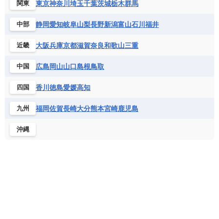
東京
神奈川
埼玉
千葉
茨城
栃木
群馬
関東
静岡
愛知
岐阜
山梨
長野
新潟
富山
石川
福井
中部
大阪
兵庫
京都
滋賀
奈良
和歌山
三重
近畿
広島
岡山
山口
島根
鳥取
中国
香川
徳島
愛媛
高知
四国
福岡
佐賀
長崎
大分
熊本
宮崎
鹿児島
九州
沖縄