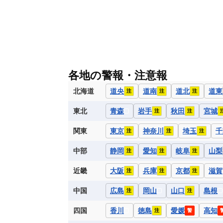
各地の警報・注意報
北海道
道央
道南
道北
道東
注
注
注
東北
青森
岩手
秋田
宮城
注
注
関東
東京
神奈川
埼玉
千
注
注
注
中部
静岡
愛知
岐阜
山梨
注
注
注
近畿
大阪
兵庫
京都
滋賀
注
注
注
中国
広島
岡山
山口
島根
注
注
四国
香川
徳島
愛媛
高知
注
警