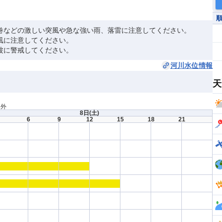
巻などの激しい突風や急な強い雨、落雷に注意してください。
風に注意してください。
波に警戒してください。
河川水位情報
天
間外
8日
(土)
6
9
12
15
18
21