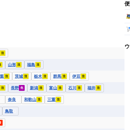
便
ウ
注
山形
福島
注
注
注
葉
茨城
栃木
群馬
伊豆
注
注
注
注
注
長野
新潟
富山
石川
福井
注
危
注
注
注
注
奈良
和歌山
三重
注
注
鳥取
警