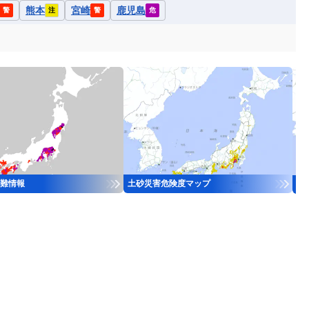
熊本
宮崎
鹿児島
警
注
警
危
難情報
土砂災害危険度マップ
河