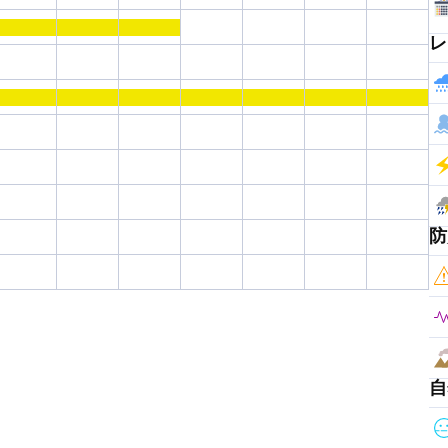
レ
防
自