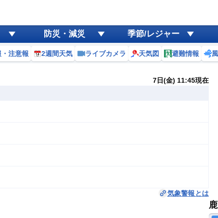
防災・減災
季節/レジャー
報・注意報
2週間天気
ライブカメラ
天気図
避難情報
7日(金) 11:45現在
気象警報とは
鹿