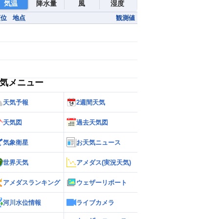
気温
降水量
風
湿度
順位
地点
観測値
気メニュー
天気予報
2週間天気
天気図
過去天気図
気象衛星
お天気ニュース
世界天気
アメダス(実況天気)
アメダスランキング
ウェザーリポート
河川水位情報
ライブカメラ