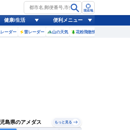
現在地
健康/生活
便利メニュー
風レーダー
雷レーダー
山の天気
花粉飛散情報
世界天気
児島県のアメダス
もっと見る