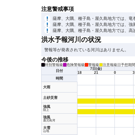
注意警戒事項
薩摩、大隅、種子島・屋久島地方では、竜
薩摩、大隅、種子島・屋久島地方では、強
薩摩、大隅、種子島・屋久島地方では、高
洪水予報河川の状況
警報等が発表されている河川はありません。
今後の推移
特別警報級
危険警報級
警報級
注意報級
予想期
7日
(金)
日付
18
21
0
3
時間
大雨
土砂災害
強風
陸上
強風
鹿児島湾
大雪
山地