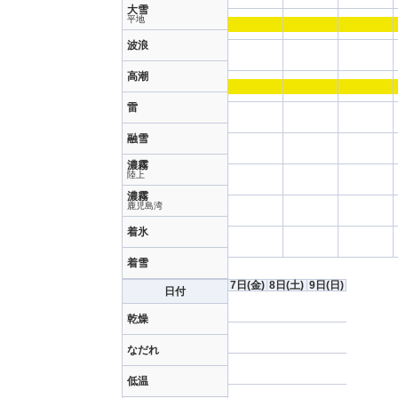
大雪
平地
波浪
高潮
雷
融雪
濃霧
陸上
濃霧
鹿児島湾
着氷
着雪
7日
(金)
8日
(土)
9日
(日)
日付
乾燥
なだれ
低温