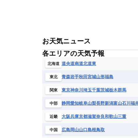
お天気ニュース
各エリアの天気予報
道央
道南
道北
道東
北海道
青森
岩手
秋田
宮城
山形
福島
東北
東京
神奈川
埼玉
千葉
茨城
栃木
群馬
関東
静岡
愛知
岐阜
山梨
長野
新潟
富山
石川
福
中部
大阪
兵庫
京都
滋賀
奈良
和歌山
三重
近畿
広島
岡山
山口
島根
鳥取
中国