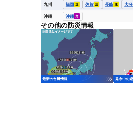
九州
福岡
佐賀
長崎
大分
注
注
注
沖縄
沖縄
危
その他の防災情報
最新の台風情報
発令中の避