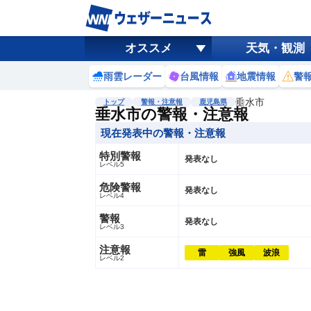
オススメ
天気・観測
雨雲レーダー
台風情報
地震情報
警
垂水市
トップ
警報・注意報
鹿児島県
垂水市の警報・注意報
現在発表中の警報・注意報
特別警報
発表なし
レベル5
危険警報
発表なし
レベル4
警報
発表なし
レベル3
注意報
雷
強風
波浪
レベル2