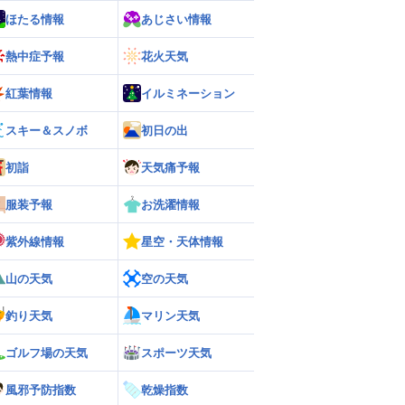
ほたる情報
あじさい情報
熱中症予報
花火天気
紅葉情報
イルミネーション
スキー＆スノボ
初日の出
初詣
天気痛予報
服装予報
お洗濯情報
紫外線情報
星空・天体情報
山の天気
空の天気
釣り天気
マリン天気
ゴルフ場の天気
スポーツ天気
風邪予防指数
乾燥指数