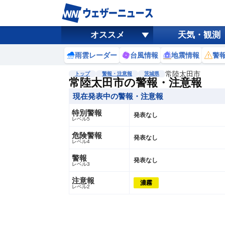
オススメ
天気・観測
雨雲レーダー
台風情報
地震情報
警
常陸太田市
トップ
警報・注意報
茨城県
常陸太田市の警報・注意報
現在発表中の警報・注意報
特別警報
発表なし
レベル5
危険警報
発表なし
レベル4
警報
発表なし
レベル3
注意報
濃霧
レベル2