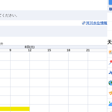
てください。
河川水位情報
天
間外
8日
(土)
9
12
15
18
21