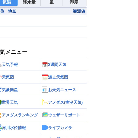
気温
降水量
風
湿度
順位
地点
観測値
気メニュー
天気予報
2週間天気
天気図
過去天気図
気象衛星
お天気ニュース
世界天気
アメダス(実況天気)
アメダスランキング
ウェザーリポート
河川水位情報
ライブカメラ