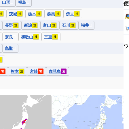
山形
福島
便
茨城
栃木
群馬
伊豆
注
注
注
注
注
長野
新潟
富山
石川
福井
注
注
注
注
奈良
和歌山
三重
注
注
ウ
鳥取
注
熊本
宮崎
鹿児島
警
注
警
危