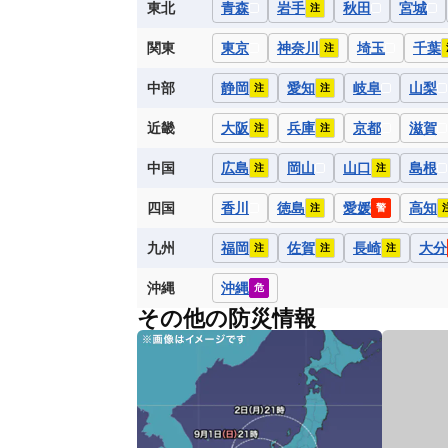
東北
青森
岩手
秋田
宮城
注
関東
東京
神奈川
埼玉
千葉
注
中部
静岡
愛知
岐阜
山梨
注
注
近畿
大阪
兵庫
京都
滋賀
注
注
中国
広島
岡山
山口
島根
注
注
四国
香川
徳島
愛媛
高知
注
警
九州
福岡
佐賀
長崎
大分
注
注
注
沖縄
沖縄
危
その他の防災情報