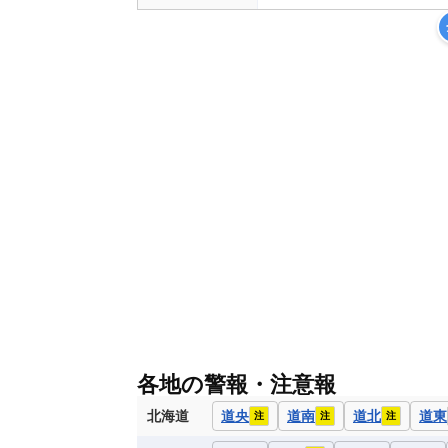
各地の警報・注意報
北海道
道央
道南
道北
道東
注
注
注