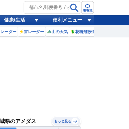
現在地
健康/生活
便利メニュー
風レーダー
雷レーダー
山の天気
花粉飛散情報
世界天気
城県のアメダス
もっと見る