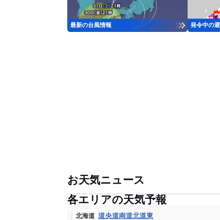
最新の台風情報
発令中の避
お天気ニュース
各エリアの天気予報
道央
道南
道北
道東
北海道