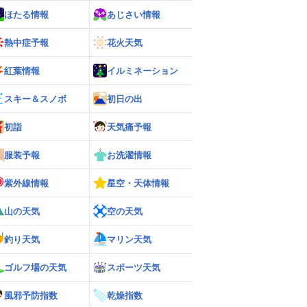
ほたる情報
あじさい情報
熱中症予報
花火天気
紅葉情報
イルミネーション
スキー＆スノボ
初日の出
初詣
天気痛予報
服装予報
お洗濯情報
紫外線情報
星空・天体情報
山の天気
空の天気
釣り天気
マリン天気
ゴルフ場の天気
スポーツ天気
風邪予防指数
乾燥指数