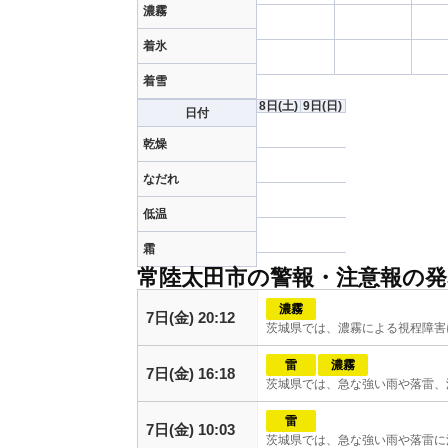
濃霧
着氷
着雪
8日
(土)
9日
(日)
日付
乾燥
なだれ
低温
霜
常陸太田市の警報・注意報の発
濃霧
7日(金) 20:12
茨城県では、濃霧による視程障害
雷
濃霧
7日(金) 16:18
茨城県では、急な強い雨や落雷、
雷
7日(金) 10:03
茨城県では、急な強い雨や落雷に