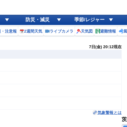
防災・減災
季節/レジャー
報・注意報
2週間天気
ライブカメラ
天気図
避難情報
7日(金) 20:12現在
気象警報とは
茨