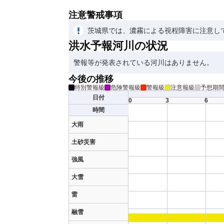
注意警戒事項
茨城県では、濃霧による視程障害に注意し
洪水予報河川の状況
警報等が発表されている河川はありません。
今後の推移
特別警報級
危険警報級
警報級
注意報級
予想期
日付
0
3
6
時間
大雨
土砂災害
強風
大雪
雷
融雪