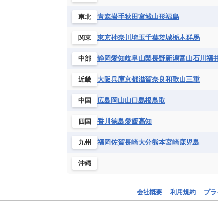
青森
岩手
秋田
宮城
山形
福島
東北
東京
神奈川
埼玉
千葉
茨城
栃木
群馬
関東
静岡
愛知
岐阜
山梨
長野
新潟
富山
石川
福
中部
大阪
兵庫
京都
滋賀
奈良
和歌山
三重
近畿
広島
岡山
山口
島根
鳥取
中国
香川
徳島
愛媛
高知
四国
福岡
佐賀
長崎
大分
熊本
宮崎
鹿児島
九州
沖縄
会社概要
利用規約
プラ