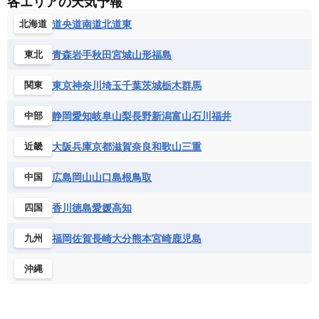
各エリアの天気予報
道央
道南
道北
道東
北海道
青森
岩手
秋田
宮城
山形
福島
東北
東京
神奈川
埼玉
千葉
茨城
栃木
群馬
関東
静岡
愛知
岐阜
山梨
長野
新潟
富山
石川
福井
中部
大阪
兵庫
京都
滋賀
奈良
和歌山
三重
近畿
広島
岡山
山口
島根
鳥取
中国
香川
徳島
愛媛
高知
四国
福岡
佐賀
長崎
大分
熊本
宮崎
鹿児島
九州
沖縄