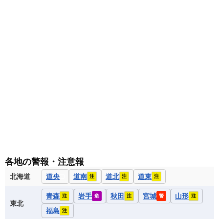
各地の警報・注意報
北海道
道央
道南
道北
道東
注
注
注
青森
岩手
秋田
宮城
山形
注
危
注
警
注
東北
福島
注