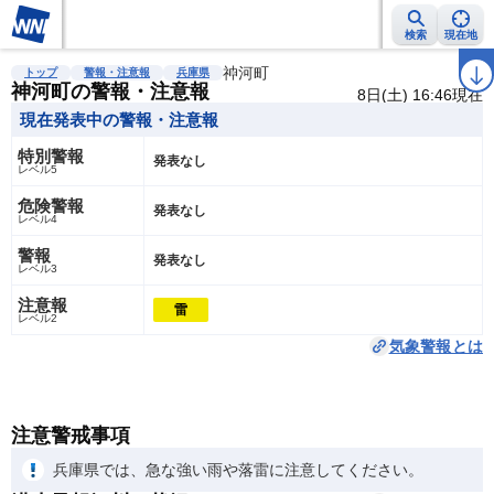
検索
現在地
雨雲レーダー
台風情報
地震情報
神河町
警報・注意報
2週間天気
ラ
トップ
警報・注意報
兵庫県
神河町の警報・注意報
8日(土) 16:46現在
現在発表中の警報・注意報
特別警報
発表なし
レベル5
危険警報
発表なし
レベル4
警報
発表なし
レベル3
注意報
雷
レベル2
気象警報とは
注意警戒事項
兵庫県では、急な強い雨や落雷に注意してください。