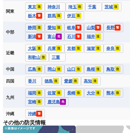
東京
神奈川
埼玉
千葉
茨城
注
注
注
関東
栃木
群馬
伊豆
警
注
注
静岡
愛知
岐阜
山梨
長野
注
注
警
警
警
中部
新潟
富山
石川
福井
警
危
警
注
大阪
兵庫
京都
滋賀
奈良
注
注
注
注
注
近畿
和歌山
三重
注
中国
広島
岡山
山口
島根
鳥取
注
注
注
注
注
四国
香川
徳島
愛媛
高知
注
注
注
福岡
佐賀
長崎
大分
熊本
注
注
注
注
注
九州
宮崎
鹿児島
注
危
沖縄
沖縄
警
その他の防災情報