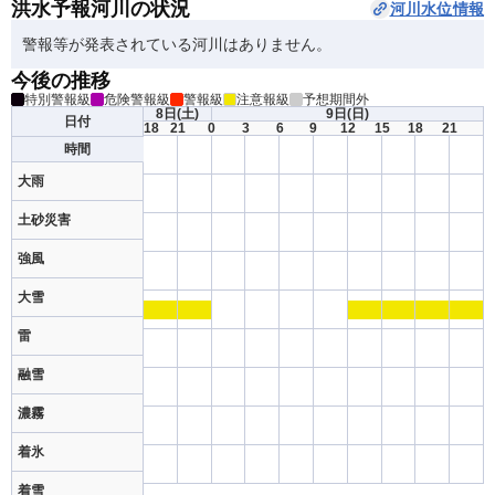
洪水予報河川の状況
河川水位情報
警報等が発表されている河川はありません。
今後の推移
特別警報級
危険警報級
警報級
注意報級
予想期間外
8日
(土)
9日
(日)
日付
18
21
0
3
6
9
12
15
18
21
時間
大雨
土砂災害
強風
大雪
雷
融雪
濃霧
着氷
着雪