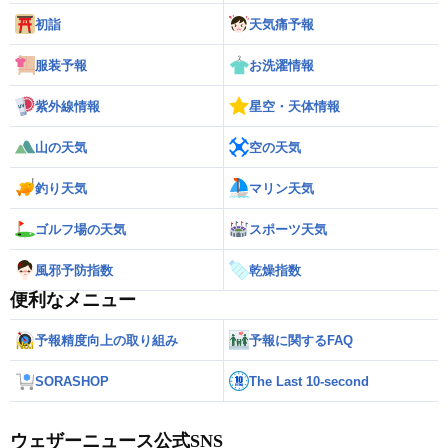
初詣
天気痛予報
服装予報
お洗濯情報
紫外線情報
星空・天体情報
山の天気
空の天気
釣り天気
マリン天気
ゴルフ場の天気
スポーツ天気
風邪予防指数
乾燥指数
便利なメニュー
予報精度向上の取り組み
予報に関するFAQ
SORASHOP
The Last 10-second
ウェザーニュース公式SNS