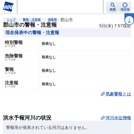
検索
現在地
雨雲レーダー
台風情報
地震情報
郡山市
警報・注意報
2週間天気
ラ
トップ
警報・注意報
福島県
郡山市の警報・注意報
5日(水) 7:57現在
現在発表中の警報・注意報
特別警報
発表なし
レベル5
危険警報
発表なし
レベル4
警報
発表なし
レベル3
注意報
発表なし
レベル2
気象警報とは
洪水予報河川の状況
河川水位情報
警報等が発表されている河川はありません。