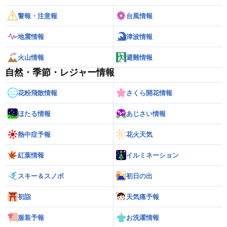
警報・注意報
台風情報
地震情報
津波情報
火山情報
避難情報
自然・季節・レジャー情報
花粉飛散情報
さくら開花情報
ほたる情報
あじさい情報
熱中症予報
花火天気
紅葉情報
イルミネーション
スキー＆スノボ
初日の出
初詣
天気痛予報
服装予報
お洗濯情報