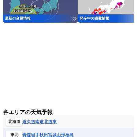
最新の台風情報
発令中の避難情報
各エリアの天気予報
道央
道南
道北
道東
北海道
青森
岩手
秋田
宮城
山形
福島
東北