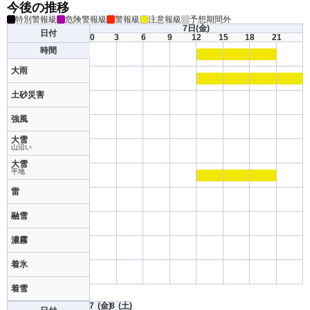
今後の推移
特別警報級
危険警報級
警報級
注意報級
予想期間外
7日
(金)
日付
0
3
6
9
12
15
18
21
時間
大雨
土砂災害
強風
大雪
山沿い
大雪
平地
雷
融雪
濃霧
着氷
着雪
7
(金)
8
(土)