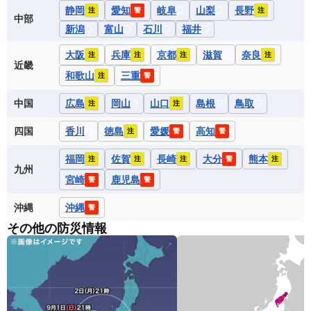
静岡
愛知
岐阜
山梨
長野
注
警
注
中部
新潟
富山
石川
福井
大阪
兵庫
京都
滋賀
奈良
注
注
注
注
近畿
和歌山
三重
注
警
中国
広島
岡山
山口
島根
鳥取
注
注
四国
香川
徳島
愛媛
高知
注
警
警
福岡
佐賀
長崎
大分
熊本
注
注
注
警
注
九州
宮崎
鹿児島
警
警
沖縄
沖縄
警
その他の防災情報