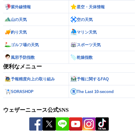
紫外線情報
星空・天体情報
山の天気
空の天気
釣り天気
マリン天気
ゴルフ場の天気
スポーツ天気
風邪予防指数
乾燥指数
便利なメニュー
予報精度向上の取り組み
予報に関するFAQ
SORASHOP
The Last 10-second
ウェザーニュース公式SNS