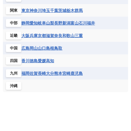
東京
神奈川
埼玉
千葉
茨城
栃木
群馬
関東
静岡
愛知
岐阜
山梨
長野
新潟
富山
石川
福井
中部
大阪
兵庫
京都
滋賀
奈良
和歌山
三重
近畿
広島
岡山
山口
島根
鳥取
中国
香川
徳島
愛媛
高知
四国
福岡
佐賀
長崎
大分
熊本
宮崎
鹿児島
九州
沖縄