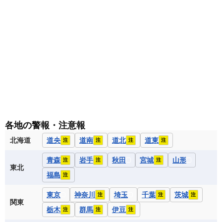
各地の警報・注意報
北海道
道央
道南
道北
道東
注
注
注
注
青森
岩手
秋田
宮城
山形
注
注
注
東北
福島
注
東京
神奈川
埼玉
千葉
茨城
注
注
注
関東
栃木
群馬
伊豆
注
注
注