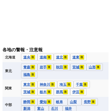
各地の警報・注意報
北海道
道央
道南
道北
道東
注
注
注
注
青森
岩手
秋田
宮城
山形
注
注
注
注
注
東北
福島
注
東京
神奈川
埼玉
千葉
注
注
注
注
関東
茨城
栃木
群馬
伊豆
注
注
注
注
静岡
愛知
岐阜
山梨
長野
注
注
注
中部
新潟
富山
石川
福井