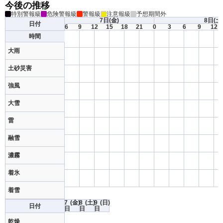
今後の推移
特別警報級
危険警報級
警報級
注意報級
予想期間外
7日
(金)
8日
(土
日付
6
9
12
15
18
21
0
3
6
9
12
時間
大雨
土砂災害
強風
大雪
雷
融雪
濃霧
着氷
着雪
7
(金)
8
(土)
9
(日)
日付
日
日
日
乾燥