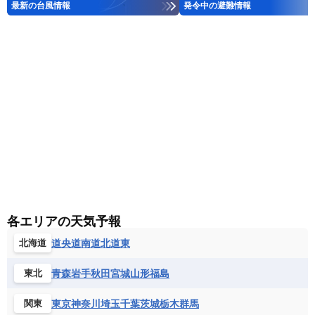
最新の台風情報
発令中の避難情報
各エリアの天気予報
道央
道南
道北
道東
北海道
青森
岩手
秋田
宮城
山形
福島
東北
東京
神奈川
埼玉
千葉
茨城
栃木
群馬
関東