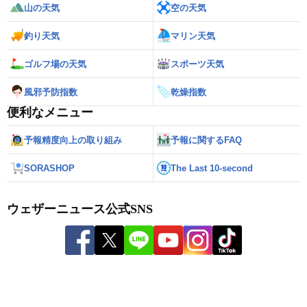
山の天気
空の天気
釣り天気
マリン天気
ゴルフ場の天気
スポーツ天気
風邪予防指数
乾燥指数
便利なメニュー
予報精度向上の取り組み
予報に関するFAQ
SORASHOP
The Last 10-second
ウェザーニュース公式SNS