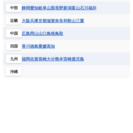
静岡
愛知
岐阜
山梨
長野
新潟
富山
石川
福井
中部
大阪
兵庫
京都
滋賀
奈良
和歌山
三重
近畿
広島
岡山
山口
島根
鳥取
中国
香川
徳島
愛媛
高知
四国
福岡
佐賀
長崎
大分
熊本
宮崎
鹿児島
九州
沖縄