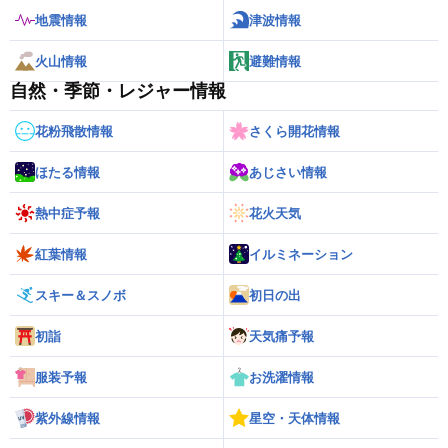
地震情報
津波情報
火山情報
避難情報
自然・季節・レジャー情報
花粉飛散情報
さくら開花情報
ほたる情報
あじさい情報
熱中症予報
花火天気
紅葉情報
イルミネーション
スキー＆スノボ
初日の出
初詣
天気痛予報
服装予報
お洗濯情報
紫外線情報
星空・天体情報