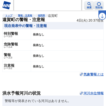
検索
現在地
雨雲レーダー
台風情報
地震情報
遠賀町
警報・注意報
2週間天気
ラ
トップ
警報・注意報
福岡県
遠賀町の警報・注意報
4日(火) 20:37現在
現在発表中の警報・注意報
特別警報
発表なし
レベル5
危険警報
発表なし
レベル4
警報
発表なし
レベル3
注意報
発表なし
レベル2
気象警報とは
洪水予報河川の状況
河川水位情報
警報等が発表されている河川はありません。