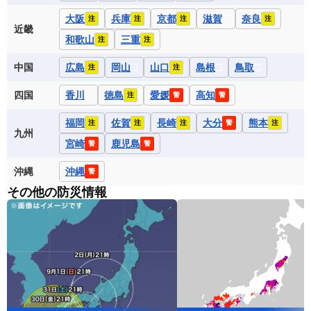
大阪
兵庫
京都
滋賀
奈良
注
注
注
注
近畿
和歌山
三重
注
注
中国
広島
岡山
山口
島根
鳥取
注
注
四国
香川
徳島
愛媛
高知
注
警
警
福岡
佐賀
長崎
大分
熊本
注
注
注
警
注
九州
宮崎
鹿児島
警
警
沖縄
沖縄
警
その他の防災情報