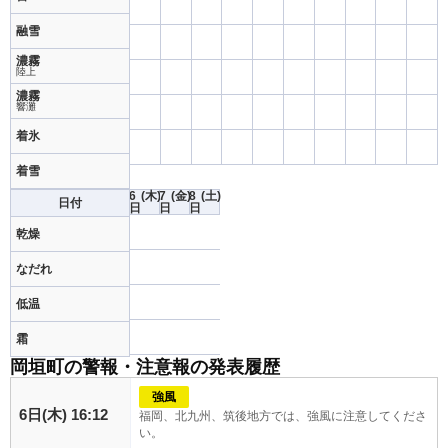
融雪
濃霧
陸上
濃霧
響灘
着氷
着雪
6
(木)
7
(金)
8
(土)
日付
日
日
日
乾燥
なだれ
低温
霜
岡垣町の警報・注意報の発表履歴
強風
6日(木) 16:12
福岡、北九州、筑後地方では、強風に注意してくださ
い。