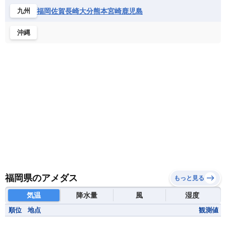
福岡
佐賀
長崎
大分
熊本
宮崎
鹿児島
九州
沖縄
福岡県のアメダス
もっと見る
気温
降水量
風
湿度
順位
地点
観測値