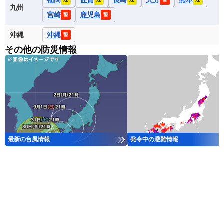
福岡
佐賀
長崎
大分
熊本
九州
宮崎
鹿児島
警
警
沖縄
沖縄
警
その他の防災情報
最新の台風情報
発令中の避難情報