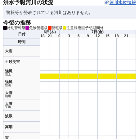
洪水予報河川の状況
河川水位情報
警報等が発表されている河川はありません。
今後の推移
特別警報級
危険警報級
警報級
注意報級
予想期間外
6日
(木)
7日
(金)
日付
18
21
0
3
6
9
12
15
18
21
時間
大雨
土砂災害
強風
陸上
強風
響灘
大雪
山地
大雪
平地
波浪
高潮
雷