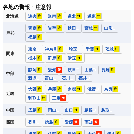
各地の警報・注意報
北海道
道央
道南
道北
道東
注
注
注
注
青森
岩手
秋田
宮城
山形
注
注
注
東北
福島
注
東京
神奈川
埼玉
千葉
茨城
注
注
注
関東
栃木
群馬
伊豆
注
注
注
静岡
愛知
岐阜
山梨
長野
注
警
注
中部
新潟
富山
石川
福井
大阪
兵庫
京都
滋賀
奈良
注
注
注
注
近畿
和歌山
三重
注
警
中国
広島
岡山
山口
島根
鳥取
注
注
四国
香川
徳島
愛媛
高知
注
警
警
注
注
注
警
注