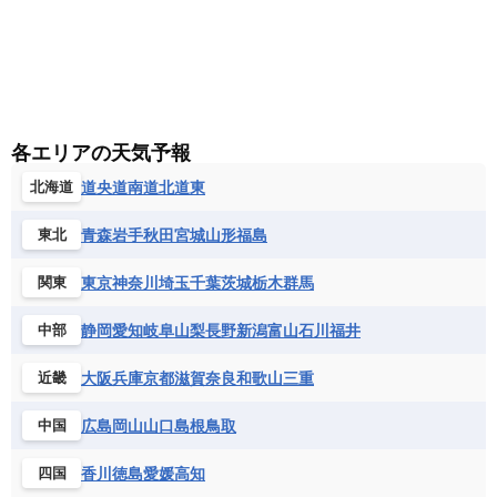
各エリアの天気予報
道央
道南
道北
道東
北海道
青森
岩手
秋田
宮城
山形
福島
東北
東京
神奈川
埼玉
千葉
茨城
栃木
群馬
関東
静岡
愛知
岐阜
山梨
長野
新潟
富山
石川
福井
中部
大阪
兵庫
京都
滋賀
奈良
和歌山
三重
近畿
広島
岡山
山口
島根
鳥取
中国
香川
徳島
愛媛
高知
四国