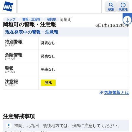
検索
現在地
雨雲レーダー
台風情報
地震情報
岡垣町
警報・注意報
2週間天気
ラ
トップ
警報・注意報
福岡県
岡垣町の警報・注意報
6日(木) 16:12現在
現在発表中の警報・注意報
特別警報
発表なし
レベル5
危険警報
発表なし
レベル4
警報
発表なし
レベル3
注意報
強風
レベル2
気象警報とは
注意警戒事項
福岡、北九州、筑後地方では、強風に注意してください。