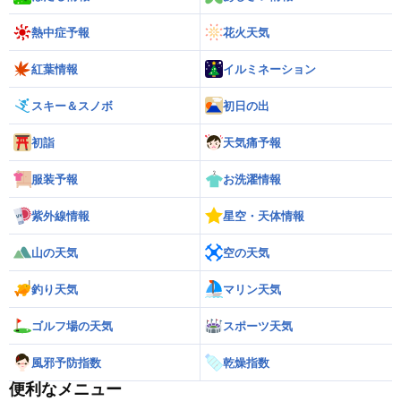
熱中症予報
花火天気
紅葉情報
イルミネーション
スキー＆スノボ
初日の出
初詣
天気痛予報
服装予報
お洗濯情報
紫外線情報
星空・天体情報
山の天気
空の天気
釣り天気
マリン天気
ゴルフ場の天気
スポーツ天気
風邪予防指数
乾燥指数
便利なメニュー