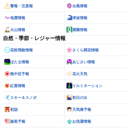
警報・注意報
台風情報
地震情報
津波情報
火山情報
避難情報
自然・季節・レジャー情報
花粉飛散情報
さくら開花情報
ほたる情報
あじさい情報
熱中症予報
花火天気
紅葉情報
イルミネーション
スキー＆スノボ
初日の出
初詣
天気痛予報
服装予報
お洗濯情報