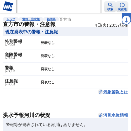
検索
現在地
雨雲レーダー
台風情報
地震情報
直方市
警報・注意報
2週間天気
ラ
トップ
警報・注意報
福岡県
直方市の警報・注意報
4日(火) 20:37現在
現在発表中の警報・注意報
特別警報
発表なし
レベル5
危険警報
発表なし
レベル4
警報
発表なし
レベル3
注意報
発表なし
レベル2
気象警報とは
洪水予報河川の状況
河川水位情報
警報等が発表されている河川はありません。