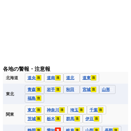
各地の警報・注意報
北海道
道央
道南
道北
道東
注
注
注
青森
岩手
秋田
宮城
山形
注
注
注
東北
福島
注
東京
神奈川
埼玉
千葉
注
注
注
注
関東
茨城
栃木
群馬
伊豆
注
注
注
注
静岡
愛知
岐阜
山梨
長野
注
警
注
注
注