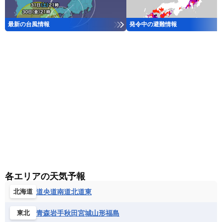
最新の台風情報
発令中の避難情報
各エリアの天気予報
道央
道南
道北
道東
北海道
青森
岩手
秋田
宮城
山形
福島
東北