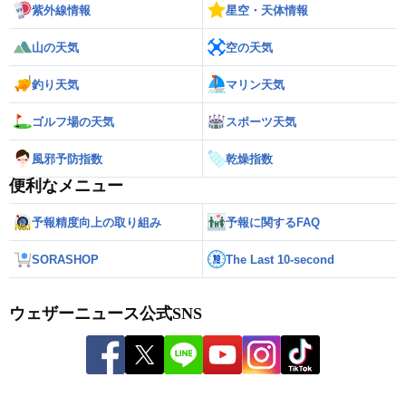
紫外線情報
星空・天体情報
山の天気
空の天気
釣り天気
マリン天気
ゴルフ場の天気
スポーツ天気
風邪予防指数
乾燥指数
便利なメニュー
予報精度向上の取り組み
予報に関するFAQ
SORASHOP
The Last 10-second
ウェザーニュース公式SNS