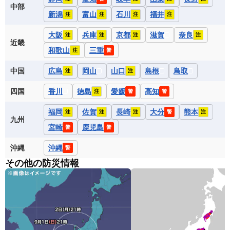
中部
新潟
富山
石川
福井
注
注
注
注
大阪
兵庫
京都
滋賀
奈良
注
注
注
注
近畿
和歌山
三重
注
警
中国
広島
岡山
山口
島根
鳥取
注
注
四国
香川
徳島
愛媛
高知
注
警
警
福岡
佐賀
長崎
大分
熊本
注
注
注
警
注
九州
宮崎
鹿児島
警
警
沖縄
沖縄
警
その他の防災情報