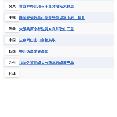
東京
神奈川
埼玉
千葉
茨城
栃木
群馬
関東
静岡
愛知
岐阜
山梨
長野
新潟
富山
石川
福井
中部
大阪
兵庫
京都
滋賀
奈良
和歌山
三重
近畿
広島
岡山
山口
島根
鳥取
中国
香川
徳島
愛媛
高知
四国
福岡
佐賀
長崎
大分
熊本
宮崎
鹿児島
九州
沖縄