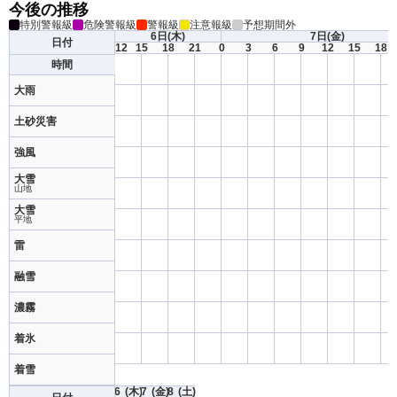
今後の推移
特別警報級
危険警報級
警報級
注意報級
予想期間外
6日
(木)
7日
(金)
日付
12
15
18
21
0
3
6
9
12
15
18
時間
大雨
土砂災害
強風
大雪
山地
大雪
平地
雷
融雪
濃霧
着氷
着雪
6
(木)
7
(金)
8
(土)