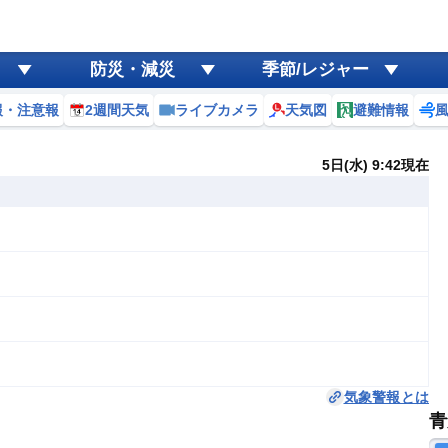
防災・減災
季節/レジャー
報・注意報
2週間天気
ライブカメラ
天気図
避難情報
5日(水) 9:42現在
気象警報とは
青