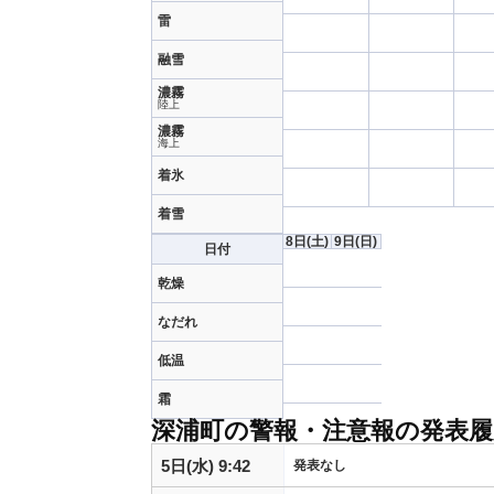
雷
融雪
濃霧
陸上
濃霧
海上
着氷
着雪
8日
(土)
9日
(日)
日付
乾燥
なだれ
低温
霜
深浦町の警報・注意報の発表履
5日(水) 9:42
発表なし