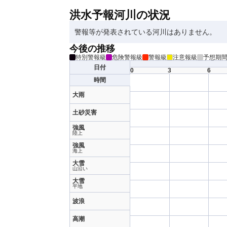
洪水予報河川の状況
警報等が発表されている河川はありません。
今後の推移
特別警報級
危険警報級
警報級
注意報級
予想期
日付
0
3
6
時間
大雨
土砂災害
強風
陸上
強風
海上
大雪
山沿い
大雪
平地
波浪
高潮