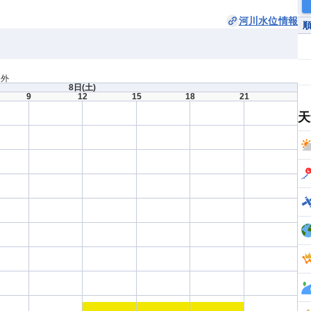
河川水位情報
間外
8日
(土)
9
12
15
18
21
天