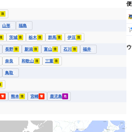
便
注
山形
福島
茨城
栃木
群馬
伊豆
注
注
注
注
注
ウ
長野
新潟
富山
石川
福井
注
注
注
注
奈良
和歌山
三重
注
注
鳥取
注
熊本
宮崎
鹿児島
警
注
警
危