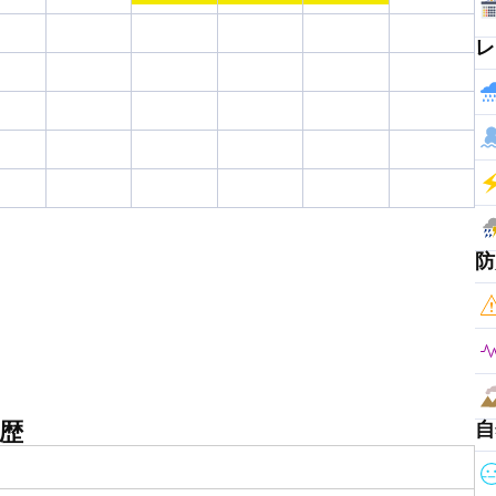
レ
防
歴
自