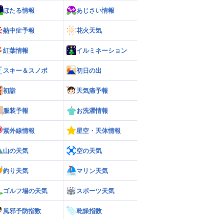
ほたる情報
あじさい情報
熱中症予報
花火天気
紅葉情報
イルミネーション
スキー＆スノボ
初日の出
初詣
天気痛予報
服装予報
お洗濯情報
紫外線情報
星空・天体情報
山の天気
空の天気
釣り天気
マリン天気
ゴルフ場の天気
スポーツ天気
風邪予防指数
乾燥指数