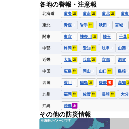
各地の警報・注意報
北海道
道央
道南
道北
道東
注
注
注
東北
青森
岩手
秋田
宮城
注
関東
東京
神奈川
埼玉
千葉
注
中部
静岡
愛知
岐阜
山梨
注
注
近畿
大阪
兵庫
京都
滋賀
注
注
中国
広島
岡山
山口
島根
注
注
四国
香川
徳島
愛媛
高知
注
警
九州
福岡
佐賀
長崎
大分
注
注
注
沖縄
沖縄
危
その他の防災情報