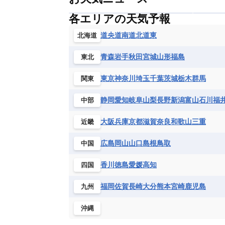
各エリアの天気予報
道央
道南
道北
道東
北海道
青森
岩手
秋田
宮城
山形
福島
東北
東京
神奈川
埼玉
千葉
茨城
栃木
群馬
関東
静岡
愛知
岐阜
山梨
長野
新潟
富山
石川
福
中部
大阪
兵庫
京都
滋賀
奈良
和歌山
三重
近畿
広島
岡山
山口
島根
鳥取
中国
香川
徳島
愛媛
高知
四国
福岡
佐賀
長崎
大分
熊本
宮崎
鹿児島
九州
沖縄