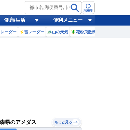
現在地
健康/生活
便利メニュー
風レーダー
雷レーダー
山の天気
花粉飛散情報
世界天気
森県のアメダス
もっと見る