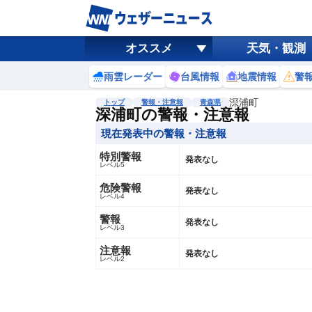
オススメ
天気・観測
雨雲レーダー
台風情報
地震情報
警
深浦町
トップ
警報・注意報
青森県
深浦町の警報・注意報
現在発表中の警報・注意報
特別警報
発表なし
レベル5
危険警報
発表なし
レベル4
警報
発表なし
レベル3
注意報
発表なし
レベル2