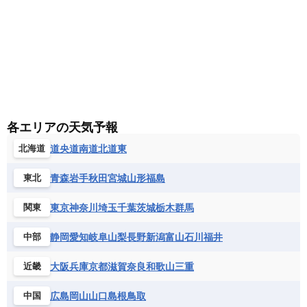
各エリアの天気予報
道央
道南
道北
道東
北海道
青森
岩手
秋田
宮城
山形
福島
東北
東京
神奈川
埼玉
千葉
茨城
栃木
群馬
関東
静岡
愛知
岐阜
山梨
長野
新潟
富山
石川
福井
中部
大阪
兵庫
京都
滋賀
奈良
和歌山
三重
近畿
広島
岡山
山口
島根
鳥取
中国