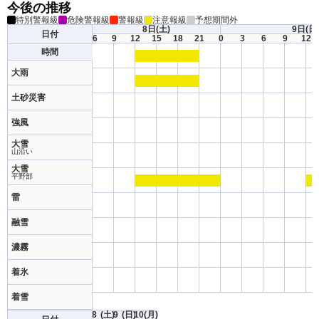
今後の推移
特別警報級
危険警報級
警報級
注意報級
予想期間外
8日
(土)
9日
(日
日付
6
9
12
15
18
21
0
3
6
9
12
時間
大雨
土砂災害
強風
大雪
山沿い
大雪
平野部
雷
融雪
濃霧
着氷
着雪
8
(土)
9
(日)
10
(月)