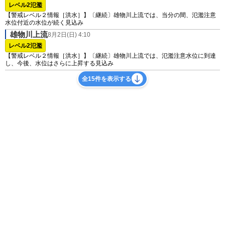
レベル2氾濫
【警戒レベル２情報［洪水］】〔継続〕雄物川上流では、当分の間、氾濫注意
水位付近の水位が続く見込み
雄物川上流
8月2日(日) 4:10
レベル2氾濫
【警戒レベル２情報［洪水］】〔継続〕雄物川上流では、氾濫注意水位に到達
し、今後、水位はさらに上昇する見込み
全15件を表示する