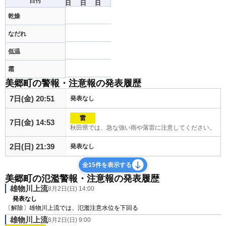
日付
日
日
日
乾燥
なだれ
低温
霜
美郷町の警報・注意報の発表履歴
7日(金) 20:51
発表なし
雷
7日(金) 14:53
秋田県では、急な強い雨や落雷に注意してください。
2日(日) 21:39
発表なし
全15件を表示する
美郷町の氾濫警報・注意報の発表履歴
雄物川上流
8月2日(日) 14:00
発表なし
〔解除〕雄物川上流では、氾濫注意水位を下回る
雄物川上流
8月2日(日) 9:00