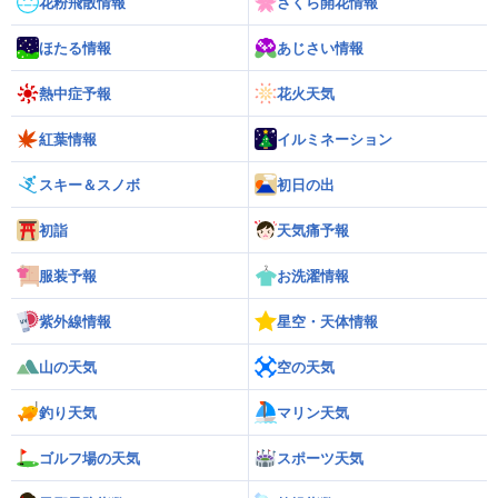
花粉飛散情報
さくら開花情報
ほたる情報
あじさい情報
熱中症予報
花火天気
紅葉情報
イルミネーション
スキー＆スノボ
初日の出
初詣
天気痛予報
服装予報
お洗濯情報
紫外線情報
星空・天体情報
山の天気
空の天気
釣り天気
マリン天気
ゴルフ場の天気
スポーツ天気