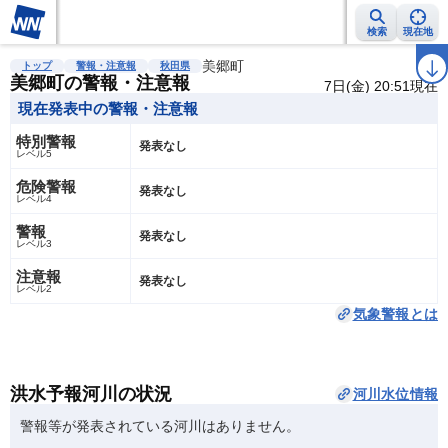
検索
現在地
雨雲レーダー
台風情報
地震情報
美郷町
警報・注意報
2週間天気
ラ
トップ
警報・注意報
秋田県
美郷町の警報・注意報
7日(金) 20:51現在
現在発表中の警報・注意報
特別警報
発表なし
レベル5
危険警報
発表なし
レベル4
警報
発表なし
レベル3
注意報
発表なし
レベル2
気象警報とは
洪水予報河川の状況
河川水位情報
警報等が発表されている河川はありません。