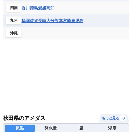
香川
徳島
愛媛
高知
四国
福岡
佐賀
長崎
大分
熊本
宮崎
鹿児島
九州
沖縄
秋田県のアメダス
もっと見る
気温
降水量
風
湿度