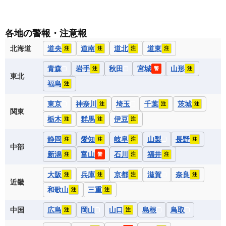
各地の警報・注意報
北海道
道央
道南
道北
道東
注
注
注
注
青森
岩手
秋田
宮城
山形
注
警
注
東北
福島
注
東京
神奈川
埼玉
千葉
茨城
注
注
注
関東
栃木
群馬
伊豆
注
注
注
静岡
愛知
岐阜
山梨
長野
注
注
注
注
中部
新潟
富山
石川
福井
注
警
注
注
大阪
兵庫
京都
滋賀
奈良
注
注
注
注
近畿
和歌山
三重
注
注
中国
広島
岡山
山口
島根
鳥取
注
注