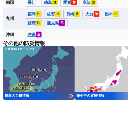
四国
香川
徳島
愛媛
高知
注
警
注
福岡
佐賀
長崎
大分
熊本
注
注
注
警
注
九州
宮崎
鹿児島
注
危
沖縄
沖縄
危
その他の防災情報
最新の台風情報
発令中の避難情報