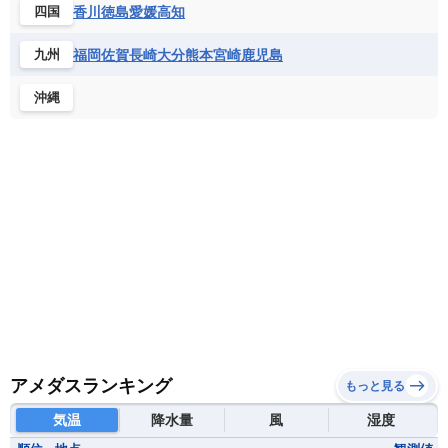
香川
徳島
愛媛
高知
四国
福岡
佐賀
長崎
大分
熊本
宮崎
鹿児島
九州
沖縄
アメダスランキング
もっと見る
気温
降水量
風
湿度