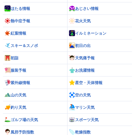
ほたる情報
あじさい情報
熱中症予報
花火天気
紅葉情報
イルミネーション
スキー＆スノボ
初日の出
初詣
天気痛予報
服装予報
お洗濯情報
紫外線情報
星空・天体情報
山の天気
空の天気
釣り天気
マリン天気
ゴルフ場の天気
スポーツ天気
風邪予防指数
乾燥指数