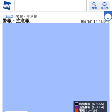
検索
現在地
雨雲レーダー
警報・注意報
台風情報
地震情報
警報・注意報
2週間天気
ラ
トップ
警報・注意報
9日(日) 14:45現在
特別警報（レベル5）
危険警報（レベル4）
警報（レベル3）