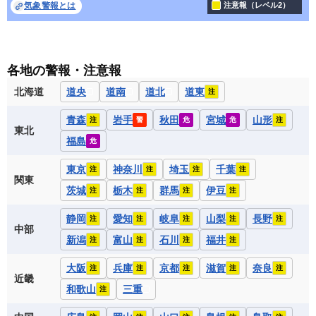
気象警報とは
注意報（レベル2）
各地の警報・注意報
北海道
道央
道南
道北
道東
注
青森
岩手
秋田
宮城
山形
注
警
危
危
注
東北
福島
危
東京
神奈川
埼玉
千葉
注
注
注
注
関東
茨城
栃木
群馬
伊豆
注
注
注
注
静岡
愛知
岐阜
山梨
長野
注
注
注
注
注
中部
新潟
富山
石川
福井
注
注
注
注
大阪
兵庫
京都
滋賀
奈良
注
注
注
注
注
近畿
和歌山
三重
注