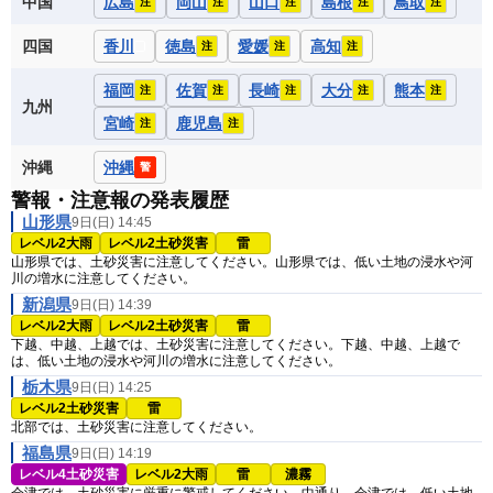
中国
広島
岡山
山口
島根
鳥取
注
注
注
注
注
四国
香川
徳島
愛媛
高知
注
注
注
福岡
佐賀
長崎
大分
熊本
注
注
注
注
注
九州
宮崎
鹿児島
注
注
沖縄
沖縄
警
警報・注意報の発表履歴
山形県
9日(日) 14:45
レベル2大雨
レベル2土砂災害
雷
山形県では、土砂災害に注意してください。山形県では、低い土地の浸水や河
川の増水に注意してください。
新潟県
9日(日) 14:39
レベル2大雨
レベル2土砂災害
雷
下越、中越、上越では、土砂災害に注意してください。下越、中越、上越で
は、低い土地の浸水や河川の増水に注意してください。
栃木県
9日(日) 14:25
レベル2土砂災害
雷
北部では、土砂災害に注意してください。
福島県
9日(日) 14:19
レベル4土砂災害
レベル2大雨
雷
濃霧