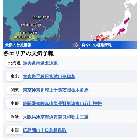
最新の台風情報
発令中の避難情報
各エリアの天気予報
道央
道南
道北
道東
北海道
青森
岩手
秋田
宮城
山形
福島
東北
東京
神奈川
埼玉
千葉
茨城
栃木
群馬
関東
静岡
愛知
岐阜
山梨
長野
新潟
富山
石川
福井
中部
大阪
兵庫
京都
滋賀
奈良
和歌山
三重
近畿
広島
岡山
山口
島根
鳥取
中国