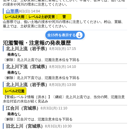
会津では、土砂災害に厳重に警戒してください。中通り、会津では、低い土地
の浸水や河川の増水に注意してください。
山形県
9日(日) 14:04
レベル2大雨
レベル2土砂災害
雷
山形県では、低い土地の浸水や河川の増水に注意してください。村山、置賜、
最上では、土砂災害に注意してください。
全15件を表示する
氾濫警報・注意報の発表履歴
北上川上流（岩手県）
8月3日(月) 17:15
発表なし
〔解除〕北上川上流では、氾濫注意水位を下回る
北上川下流（宮城県）
8月3日(月) 14:10
発表なし
〔解除〕北上川下流では、氾濫注意水位を下回る
北上川上流（岩手県）
8月3日(月) 13:00
レベル2氾濫
【警戒レベル２情報［洪水］】〔継続〕北上川上流では、当分の間、氾濫注意
水位付近の水位が続く見込み
江合川（宮城県）
8月3日(月) 11:10
発表なし
〔解除〕江合川では、氾濫注意水位を下回る
旧北上川（宮城県）
8月3日(月) 10:30