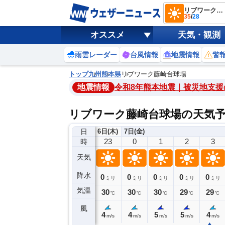
リブワーク藤崎台球場
35
/
28
オススメ
天気・観測
雨雲レーダー
台風情報
地震情報
警
トップ
九州
熊本県
リブワーク藤崎台球場
地震情報
令和8年熊本地震｜被災地支援
リブワーク藤崎台球場の天気
日
6日(木)
7日(金)
19
20
21
22
23
0
1
2
3
時
天気
降水
0
0
0
0
0
0
0
0
ミリ
ミリ
ミリ
ミリ
ミリ
ミリ
ミリ
ミリ
ミリ
気温
31
31
31
30
30
30
30
29
29
℃
℃
℃
℃
℃
℃
℃
℃
℃
風
4
5
5
5
4
4
5
5
4
m/s
m/s
m/s
m/s
m/s
m/s
m/s
m/s
m/s