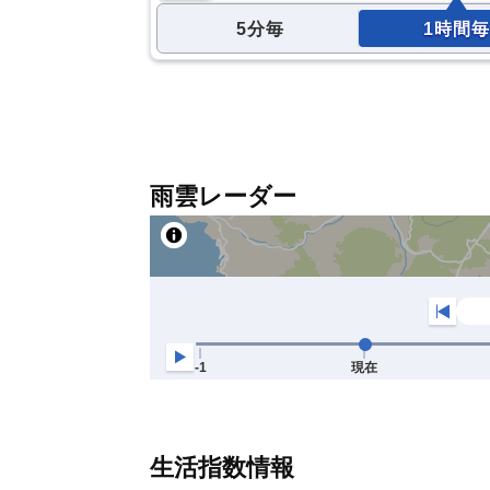
5分毎
1時間毎
雨雲レーダー
生活指数情報