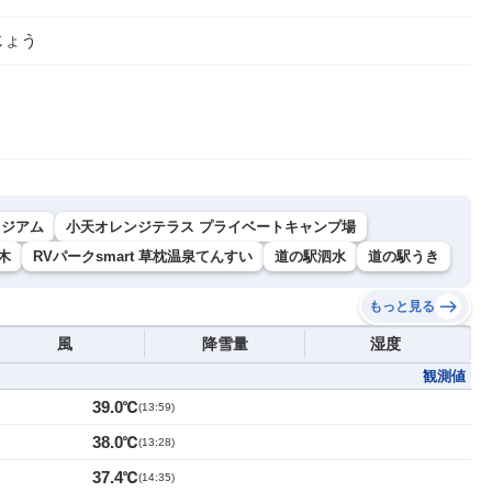
じょう
タジアム
小天オレンジテラス プライベートキャンプ場
木
RVパークsmart 草枕温泉てんすい
道の駅泗水
道の駅うき
もっと見る
風
降雪量
湿度
観測値
39.0℃
(
13:59
)
38.0℃
(
13:28
)
37.4℃
(
14:35
)