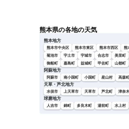
熊本県の各地の天気
熊本地方
熊本市中央区
熊本市東区
熊本市西区
熊
菊池市
宇土市
宇城市
合志市
美里町
御船町
嘉島町
益城町
甲佐町
山都町
阿蘇地方
阿蘇市
南小国町
小国町
産山村
高森
天草・芦北地方
水俣市
上天草市
天草市
芦北町
津奈
球磨地方
人吉市
錦町
多良木町
湯前町
水上村