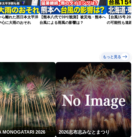
から離れた西日本太平洋
【熊本八代で39℃観測】被災地・熊本へ
【台風15号 20
中心に大雨のおそれ
台風による雨風の影響は？
の可能性も進路は
新）
もっと見る
A MONOGATARI 2026
2026志布志みなとまつり