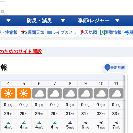
防災・減災
季節/レジャー
報・注意報
2週間天気
ライブカメラ
天気図
避難情報
のためのサイト開設
予報
最新見解
4
5
6
7
8
9
10
11
1
0
0
0
0
0
0
0
0
0
ミリ
ミリ
ミリ
ミリ
ミリ
ミリ
ミリ
ミリ
29
29
29
29
31
31
32
33
33
℃
℃
℃
℃
℃
℃
℃
℃
4
4
4
4
5
6
7
7
7
m/s
m/s
m/s
m/s
m/s
m/s
m/s
m/s
m