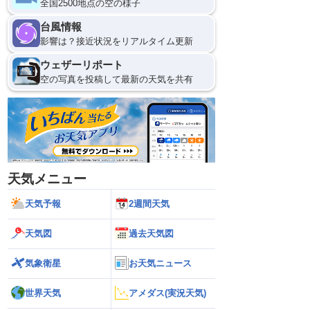
全国2500地点の空の様子
8日(土)
台風情報
0
影響は？接近状況をリアルタイム更新
ウェザーリポート
空の写真を投稿して最新の天気を共有
天気メニュー
天気予報
2週間天気
天気図
過去天気図
気象衛星
お天気ニュース
世界天気
アメダス(実況天気)