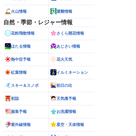
火山情報
避難情報
自然・季節・レジャー情報
花粉飛散情報
さくら開花情報
ほたる情報
あじさい情報
熱中症予報
花火天気
紅葉情報
イルミネーション
スキー＆スノボ
初日の出
初詣
天気痛予報
服装予報
お洗濯情報
紫外線情報
星空・天体情報