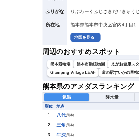
ふりがな
りぶわーくふじさきだいきゅう
所在地
熊本県熊本市中央区宮内4丁目1
地図を見る
周辺のおすすめスポット
熊本競輪場
熊本市動植物園
えがお健康ス
Glamping Village LEAF
道の駅すいかの里植
熊本県のアメダスランキング
気温
降水量
順位
地点
八代
1
(
熊本
)
三角
2
(
熊本
)
牛深
3
(
熊本
)