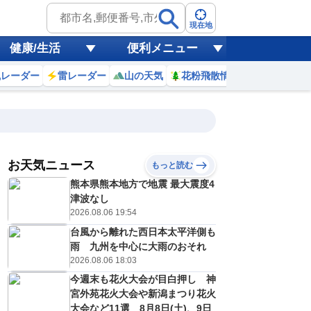
現在地
健康/生活
便利メニュー
風レーダー
雷レーダー
山の天気
花粉飛散情報
世界天気
お天気ニュース
もっと読む
熊本県熊本地方で地震 最大震度4
2
13
14
15
16
17
18
19
20
津波なし
2026.08.06 19:54
台風から離れた西日本太平洋側も
0
0
0
0
0
0
0
0
雨 九州を中心に大雨のおそれ
ミリ
ミリ
ミリ
ミリ
ミリ
ミリ
ミリ
ミリ
ミリ
2026.08.06 18:03
34
34
34
33
32
31
31
31
℃
℃
℃
℃
℃
℃
℃
℃
℃
今週末も花火大会が目白押し 神
宮外苑花火大会や新潟まつり花火
7
7
7
7
7
6
6
6
/s
m/s
m/s
m/s
m/s
m/s
m/s
m/s
m/s
大会など11選 8月8日(土)、9日