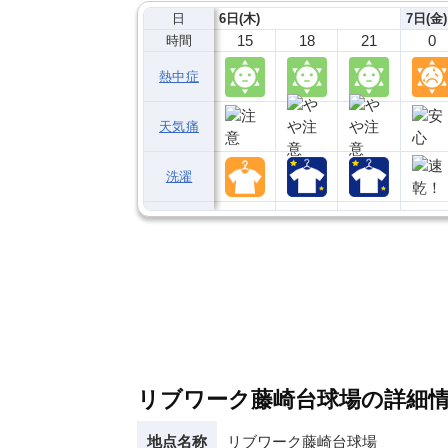
日
6日(木)
7日(金)
15
18
21
0
時間
熱中症
天気痛
洗濯
リブワーク藤崎台球場の詳細
地点名称
リブワーク藤崎台球場