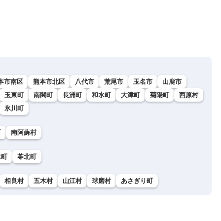
本市南区
熊本市北区
八代市
荒尾市
玉名市
山鹿市
玉東町
南関町
長洲町
和水町
大津町
菊陽町
西原村
氷川町
町
南阿蘇村
木町
苓北町
相良村
五木村
山江村
球磨村
あさぎり町