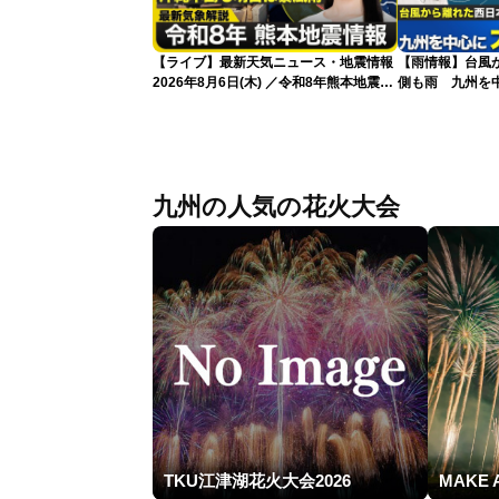
【ライブ】最新天気ニュース・地震情報
【雨情報】台風
2026年8月6日(木) ／令和8年熊本地震情
側も雨 九州を
報 沖縄・奄美を台風13号が直撃〈ウェ
ザーニュースLiVEムーン・駒木結衣／本
田竜也〉
九州の人気の花火大会
TKU江津湖花火大会2026
MAKE 