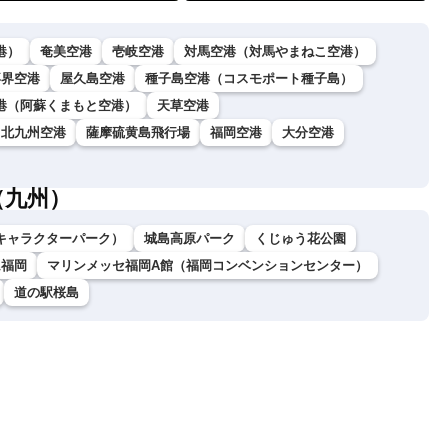
港）
奄美空港
壱岐空港
対馬空港（対馬やまねこ空港）
喜界空港
屋久島空港
種子島空港（コスモポート種子島）
港（阿蘇くまもと空港）
天草空港
北九州空港
薩摩硫黄島飛行場
福岡空港
大分空港
（九州）
キャラクターパーク）
城島高原パーク
くじゅう花公園
ム福岡
マリンメッセ福岡A館（福岡コンベンションセンター）
道の駅桜島