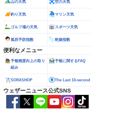
山の天気
空の天気
釣り天気
マリン天気
26】北海道・東北に上陸
【台風13号 2026】大東島は暴風域に 沖
【お盆休みの天気
定まらず（6日15時更
縄・奄美は荒天に警戒（6日16時更新）
か雨の可能性 台風
ゴルフ場の天気
スポーツ天気
風邪予防指数
乾燥指数
便利なメニュー
予報精度向上の取り
予報に関するFAQ
組み
SORASHOP
The Last 10-second
ウェザーニュース公式SNS