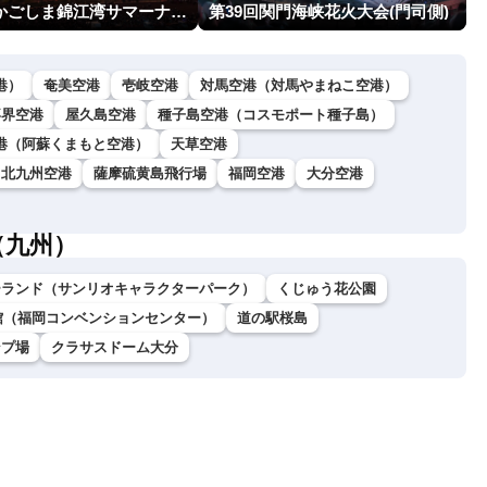
第24回かごしま錦江湾サマーナイト大花火大会
第39回関門海峡花火大会(門司側)
港）
奄美空港
壱岐空港
対馬空港（対馬やまねこ空港）
喜界空港
屋久島空港
種子島空港（コスモポート種子島）
港（阿蘇くまもと空港）
天草空港
北九州空港
薩摩硫黄島飛行場
福岡空港
大分空港
（九州）
ーランド（サンリオキャラクターパーク）
くじゅう花公園
館（福岡コンベンションセンター）
道の駅桜島
ンプ場
クラサスドーム大分