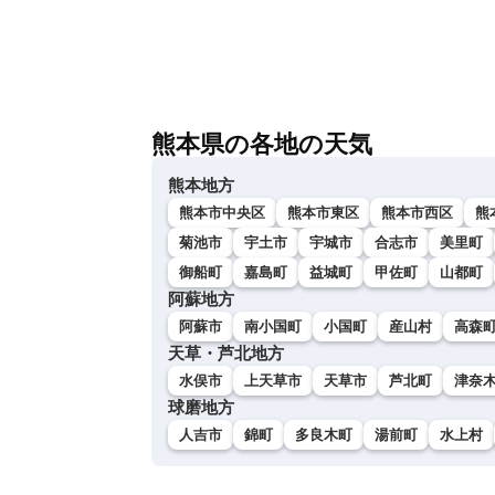
熊本県の各地の天気
熊本地方
熊本市中央区
熊本市東区
熊本市西区
熊
菊池市
宇土市
宇城市
合志市
美里町
御船町
嘉島町
益城町
甲佐町
山都町
阿蘇地方
阿蘇市
南小国町
小国町
産山村
高森
天草・芦北地方
水俣市
上天草市
天草市
芦北町
津奈
球磨地方
人吉市
錦町
多良木町
湯前町
水上村