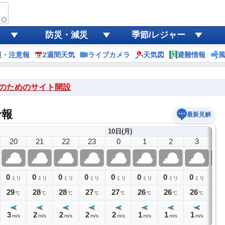
防災・減災
季節/レジャー
報・注意報
2週間天気
ライブカメラ
天気図
避難情報
のためのサイト開設
予報
最新見解
10日(月)
20
21
22
23
0
1
2
3
4
0
0
0
0
0
0
0
0
0
ミリ
ミリ
ミリ
ミリ
ミリ
ミリ
ミリ
ミリ
29
28
28
27
27
26
26
26
26
℃
℃
℃
℃
℃
℃
℃
℃
3
2
2
2
2
1
1
1
1
m/s
m/s
m/s
m/s
m/s
m/s
m/s
m/s
m