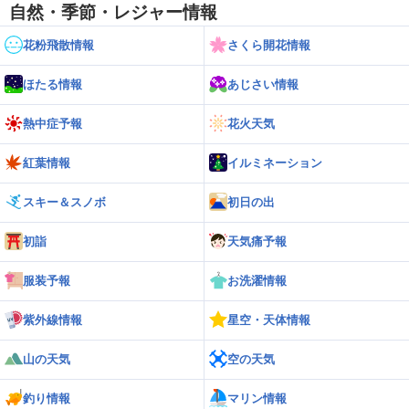
自然・季節・レジャー情報
花粉飛散情報
さくら開花情報
ほたる情報
あじさい情報
熱中症予報
花火天気
紅葉情報
イルミネーション
スキー＆スノボ
初日の出
初詣
天気痛予報
服装予報
お洗濯情報
紫外線情報
星空・天体情報
山の天気
空の天気
釣り情報
マリン情報