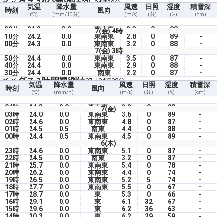
アメダス 10分観測値
07日04時20分
気温
降水量
風速
日照
湿度
積雪深
時刻
風向
(℃)
(mm/10分)
(m/s)
(分)
(%)
(cm)
20分
24.3
0.0
東南東
2.3
0
88
-
7(金) 4時
10分
24.2
0.0
東南東
2.8
0
89
-
00分
24.3
0.0
東南東
3.2
0
88
-
7(金) 3時
50分
24.4
0.0
東南東
3.5
0
87
-
40分
24.4
0.0
東南東
2.9
0
88
-
30分
24.4
0.0
南東
2.2
0
87
-
アメダス 1時間観測値
07日04時00分
気温
降水量
風速
日照
湿度
積雪深
時刻
風向
(℃)
(mm/h)
(m/s)
(分)
(%)
(cm)
04時
24.3
0.0
東南東
3.2
0
88
-
7(金)
03時
24.0
0.0
東南東
3.6
0
89
-
02時
24.6
0.0
東南東
4.8
0
87
-
01時
24.5
0.5
南東
4.4
0
88
-
00時
24.4
0.5
東南東
4.5
0
89
-
6(木)
23時
24.6
0.0
東南東
5.1
0
87
-
22時
24.5
0.0
南東
3.2
0
87
-
21時
25.7
0.0
東南東
5.4
0
78
-
20時
26.2
0.0
東南東
4.4
0
74
-
19時
26.5
0.0
東南東
5.2
5
74
-
18時
27.7
0.0
東南東
5.5
0
67
-
17時
28.7
0.0
東
5.3
0
66
-
16時
29.1
0.0
東
6.1
32
67
-
15時
29.6
0.0
東
6.2
36
63
-
14時
30.3
0.0
東
6.2
29
59
-