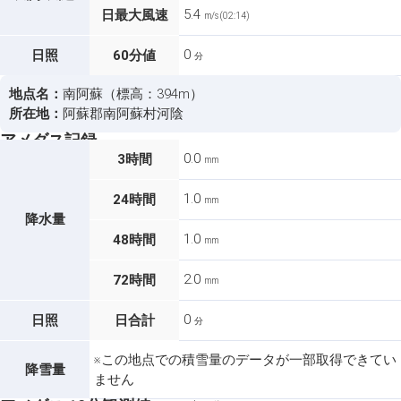
5.4
日最大風速
m/s (02:14)
0
日照
60分値
分
地点名：
南阿蘇（標高：394m）
所在地：
阿蘇郡南阿蘇村河陰
アメダス記録
0.0
3時間
mm
1.0
24時間
mm
降水量
1.0
48時間
mm
2.0
72時間
mm
0
日照
日合計
分
※この地点での積雪量のデータが一部取得できてい
降雪量
ません