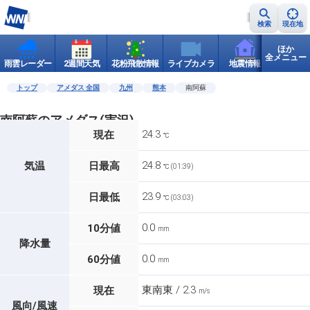
検索
現在地
ほか
全メニュー
雨雲レーダー
2週間天気
花粉飛散情報
ライブカメラ
地震情報
世界天
トップ
アメダス 全国
九州
熊本
南阿蘇
南阿蘇のアメダス(実況)
24.3
現在
℃
24.8
気温
日最高
℃ (01:39)
23.9
日最低
℃ (03:03)
0.0
10分値
mm
降水量
0.0
60分値
mm
東南東 / 2.3
現在
m/s
風向/風速