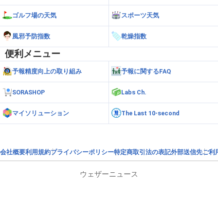
ゴルフ場の天気
スポーツ天気
風邪予防指数
乾燥指数
便利メニュー
予報精度向上の取り組み
予報に関するFAQ
SORASHOP
Labs Ch.
マイソリューション
The Last 10-second
会社概要
利用規約
プライバシーポリシー
特定商取引法の表記
外部送信先
ご利
ウェザーニュース