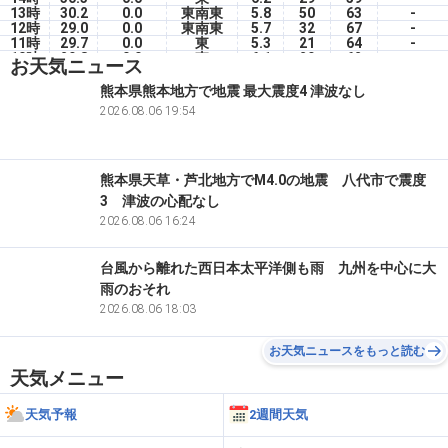
13時
30.2
0.0
東南東
5.8
50
63
-
12時
29.0
0.0
東南東
5.7
32
67
-
11時
29.7
0.0
東
5.3
21
64
-
10時
29.8
0.0
東
6.1
29
62
-
お天気ニュース
09時
28.4
0.0
東
6.1
47
66
-
08時
27.1
0.0
東南東
5.5
44
71
-
熊本県熊本地方で地震 最大震度4 津波なし
07時
26.2
0.0
南東
5.9
19
74
-
2026.08.06 19:54
06時
24.8
0.0
南
3.4
0
79
-
05時
25.3
0.0
南南東
3.5
0
76
-
熊本県天草・芦北地方でM4.0の地震 八代市で震度
3 津波の心配なし
2026.08.06 16:24
台風から離れた西日本太平洋側も雨 九州を中心に大
雨のおそれ
2026.08.06 18:03
お天気ニュースをもっと読む
天気メニュー
天気予報
2週間天気