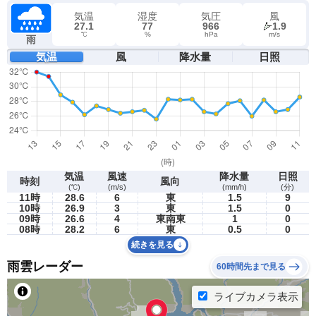
気温
湿度
気圧
風
27.1
77
966
1.9
℃
%
hPa
m/s
雨
気温
風
降水量
日照
気温
風速
降水量
日照
時刻
風向
(℃)
(m/s)
(mm/h)
(分)
11時
28.6
6
東
1.5
9
10時
26.9
3
東
1.5
0
09時
26.6
4
東南東
1
0
08時
28.2
6
東
0.5
0
続きを見る
雨雲レーダー
60時間先まで見る