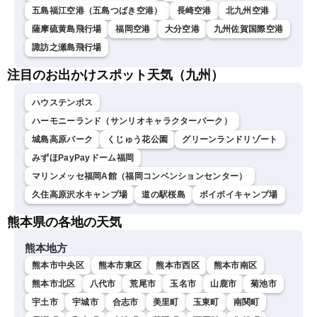
五島福江空港（五島つばき空港）
長崎空港
北九州空港
薩摩硫黄島飛行場
福岡空港
大分空港
九州佐賀国際空港
諏訪之瀬島飛行場
注目のお出かけスポット天気（九州）
ハウステンボス
ハーモニーランド（サンリオキャラクターパーク）
城島高原パーク
くじゅう花公園
グリーンランドリゾート
みずほPayPayドーム福岡
マリンメッセ福岡A館（福岡コンベンションセンター）
久住高原沢水キャンプ場
道の駅桜島
ボイボイキャンプ場
熊本県の各地の天気
熊本地方
熊本市中央区
熊本市東区
熊本市西区
熊本市南区
熊本市北区
八代市
荒尾市
玉名市
山鹿市
菊池市
宇土市
宇城市
合志市
美里町
玉東町
南関町