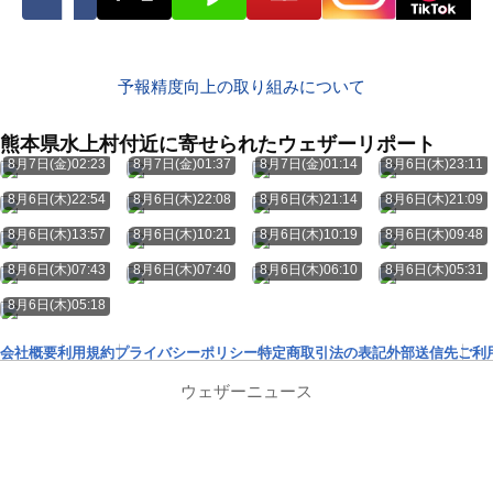
予報精度向上の取り組みについて
熊本県水上村付近に寄せられたウェザーリポート
8月7日(金)02:23
8月7日(金)01:37
8月7日(金)01:14
8月6日(木)23:11
8月6日(木)22:54
8月6日(木)22:08
8月6日(木)21:14
8月6日(木)21:09
8月6日(木)13:57
8月6日(木)10:21
8月6日(木)10:19
8月6日(木)09:48
8月6日(木)07:43
8月6日(木)07:40
8月6日(木)06:10
8月6日(木)05:31
8月6日(木)05:18
会社概要
利用規約
プライバシーポリシー
特定商取引法の表記
外部送信先
ご利
ウェザーニュース