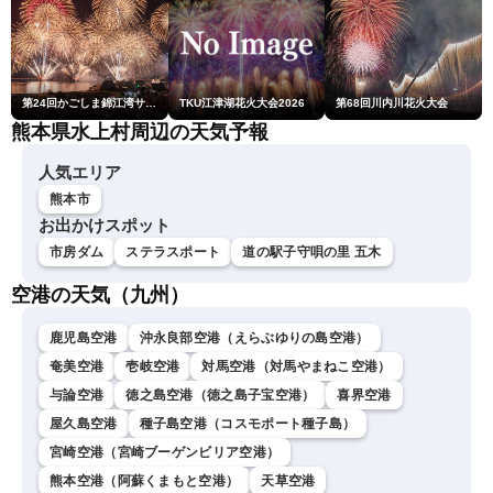
第24回かごしま錦江湾サマーナイト大花火大会
TKU江津湖花火大会2026
第68回川内川花火大会
熊本県水上村周辺の天気予報
人気エリア
熊本市
お出かけスポット
市房ダム
ステラスポート
道の駅子守唄の里 五木
空港の天気（九州）
鹿児島空港
沖永良部空港（えらぶゆりの島空港）
奄美空港
壱岐空港
対馬空港（対馬やまねこ空港）
与論空港
徳之島空港（徳之島子宝空港）
喜界空港
屋久島空港
種子島空港（コスモポート種子島）
宮崎空港（宮崎ブーゲンビリア空港）
熊本空港（阿蘇くまもと空港）
天草空港