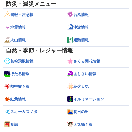
防災・減災メニュー
警報・注意報
台風情報
地震情報
津波情報
火山情報
避難情報
自然・季節・レジャー情報
花粉飛散情報
さくら開花情報
ほたる情報
あじさい情報
熱中症予報
花火天気
紅葉情報
イルミネーション
スキー＆スノボ
初日の出
初詣
天気痛予報