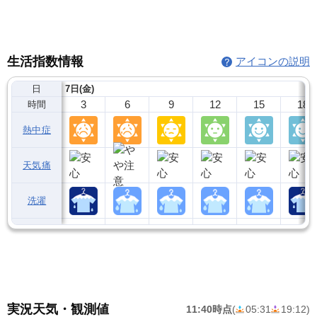
生活指数情報
アイコンの説明
日
7日(金)
3
6
9
12
15
18
時間
熱中症
天気痛
洗濯
実況天気・観測値
11:40時点
(
05:31
19:12
)