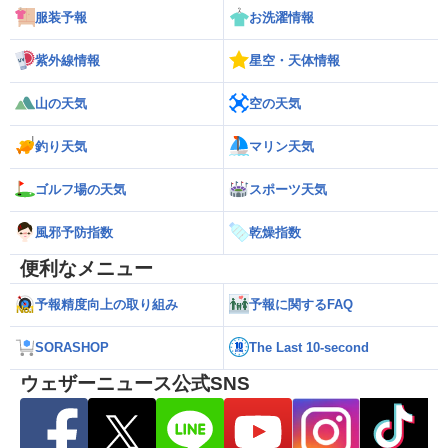
服装予報
お洗濯情報
紫外線情報
星空・天体情報
山の天気
空の天気
釣り天気
マリン天気
ゴルフ場の天気
スポーツ天気
風邪予防指数
乾燥指数
便利なメニュー
予報精度向上の取り組み
予報に関するFAQ
SORASHOP
The Last 10-second
ウェザーニュース公式SNS