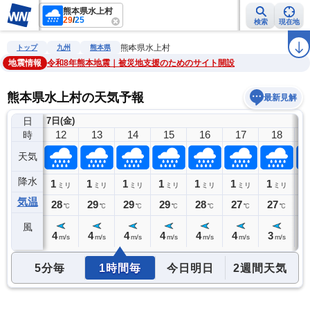
熊本県水上村
29
/
25
検索
現在地
雨雲レーダー
台風情報
地震情報
警報・注意報
2週間天気
ラ
熊本県水上村
トップ
九州
熊本県
地震情報
令和8年熊本地震｜被災地支援のためのサイト開設
熊本県水上村の天気予報
最新見解
日
7日(金)
11
12
13
14
15
16
17
18
時
天気
降水
1
1
1
1
1
1
1
1
1
ミリ
ミリ
ミリ
ミリ
ミリ
ミリ
ミリ
ミリ
気温
27
28
29
29
29
28
27
27
2
℃
℃
℃
℃
℃
℃
℃
℃
風
4
4
4
4
4
4
4
3
3
m/s
m/s
m/s
m/s
m/s
m/s
m/s
m/s
5分毎
1時間毎
今日明日
2週間天気