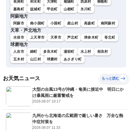
長洲町
和水町
大津町
菊陽町
西原村
御船町
嘉島町
益城町
甲佐町
山都町
氷川町
阿蘇地方
阿蘇市
南小国町
小国町
産山村
高森町
南阿蘇村
天草・芦北地方
水俣市
上天草市
天草市
芦北町
津奈木町
苓北町
球磨地方
人吉市
錦町
多良木町
湯前町
水上村
相良村
五木村
山江村
球磨村
あさぎり町
お天気ニュース
もっと読む
大型の台風13号が沖縄・奄美に接近中 明日にか
け暴風雨に厳重警戒を
2026.08.07 10:17
九州から北海道の広範囲で厳しい暑さ 万全な熱
中症対策を
2026.08.07 11:33