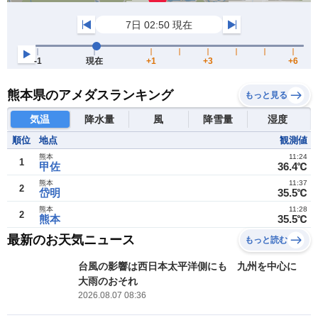
熊本県のアメダスランキング
もっと見る
気温
降水量
風
降雪量
湿度
順位
地点
観測値
熊本
11:24
1
甲佐
36.4℃
熊本
11:37
2
岱明
35.5℃
熊本
11:28
2
熊本
35.5℃
最新のお天気ニュース
もっと読む
台風の影響は西日本太平洋側にも 九州を中心に
大雨のおそれ
2026.08.07 08:36