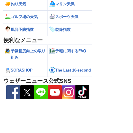
釣り天気
マリン天気
ゴルフ場の天気
スポーツ天気
風邪予防指数
乾燥指数
便利なメニュー
予報精度向上の取り
予報に関するFAQ
雷警戒】午後は東日
【台風13号 2026】台風離れてもスパイ
【台風15号 202
組み
状態が非常に不安定に
ラルバンドによる大雨警戒（8日6時情
響するおそれ（8日
報）
SORASHOP
The Last 10-second
ウェザーニュース公式SNS