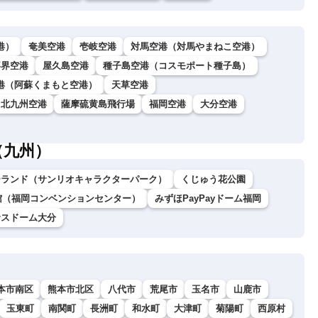
港）
奄美空港
壱岐空港
対馬空港（対馬やまねこ空港）
喜界空港
屋久島空港
種子島空港（コスモポート種子島）
港（阿蘇くまもと空港）
天草空港
北九州空港
薩摩硫黄島飛行場
福岡空港
大分空港
（九州）
ーランド（サンリオキャラクターパーク）
くじゅう花公園
館（福岡コンベンションセンター）
みずほPayPayドーム福岡
サスドーム大分
本市南区
熊本市北区
八代市
荒尾市
玉名市
山鹿市
玉東町
南関町
長洲町
和水町
大津町
菊陽町
西原村