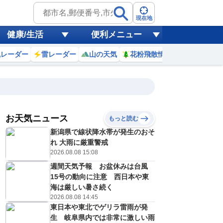
現在地
健康/生活
便利メニュー
風レーダー
雷レーダー
山の天気
花粉飛散情報
世界天気
お天気ニュース
もっと読む
新潟県で線状降水帯が発生のおそ
6
7
8
9
10
11
12
13
れ 大雨に厳重警戒
2026.08.08 15:08
週間天気予報 お盆休みは台風
0
0
0
0
0
0
0
0
15号の動向に注意 西日本や東
ミリ
ミリ
ミリ
ミリ
ミリ
ミリ
ミリ
ミリ
ミリ
海は厳しい暑さ続く
26
27
29
29
31
32
33
33
℃
℃
℃
℃
℃
℃
℃
℃
℃
2026.08.08 14:45
東日本や東北でゲリラ雷雨が発
3
3
3
3
3
3
3
3
/s
m/s
m/s
m/s
m/s
m/s
m/s
m/s
m/s
生 岐阜県内では非常に激しい雨