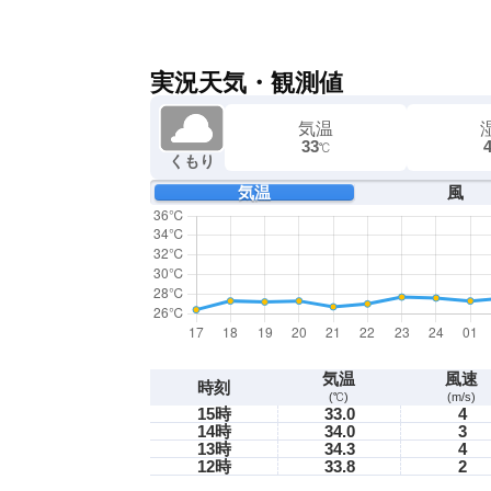
実況天気・観測値
気温
33
℃
くもり
気温
風
気温
風速
時刻
(℃)
(m/s)
15時
33.0
4
14時
34.0
3
13時
34.3
4
12時
33.8
2