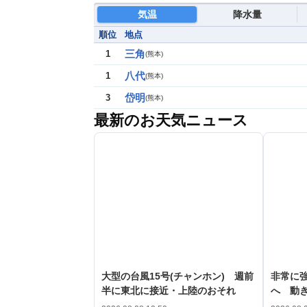
気温
降水量
順位
地点
三角
1
(
熊本
)
八代
1
(
熊本
)
岱明
3
(
熊本
)
最新のお天気ニュース
大型の台風15号(チャンホン) 週前
非常に強
半に東北に接近・上陸のおそれ
へ 動