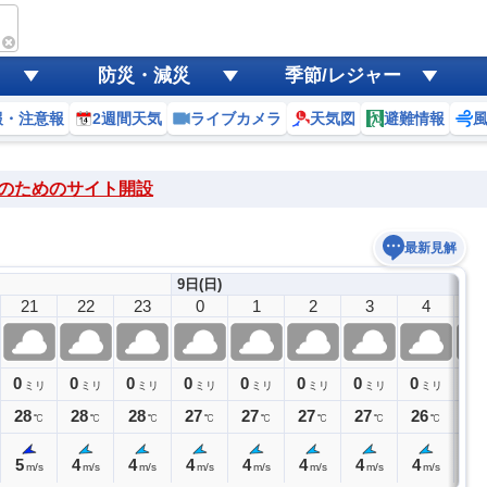
防災・減災
季節/レジャー
報・注意報
2週間天気
ライブカメラ
天気図
避難情報
のためのサイト開設
最新見解
9日(日)
21
22
23
0
1
2
3
4
5
0
0
0
0
0
0
0
0
0
ミリ
ミリ
ミリ
ミリ
ミリ
ミリ
ミリ
ミリ
28
28
28
27
27
27
27
26
26
℃
℃
℃
℃
℃
℃
℃
℃
5
4
4
4
4
4
4
4
3
m/s
m/s
m/s
m/s
m/s
m/s
m/s
m/s
m