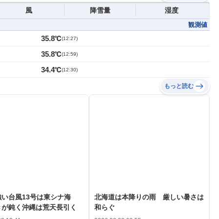
風
降雪量
湿度
観測値
35.8℃
(
12:27
)
35.8℃
(
12:59
)
34.4℃
(
12:30
)
もっと読む
い台風13号は東シナ海
北海道は本降りの雨 厳しい暑さは
きが鈍く沖縄は荒天長引く
和らぐ