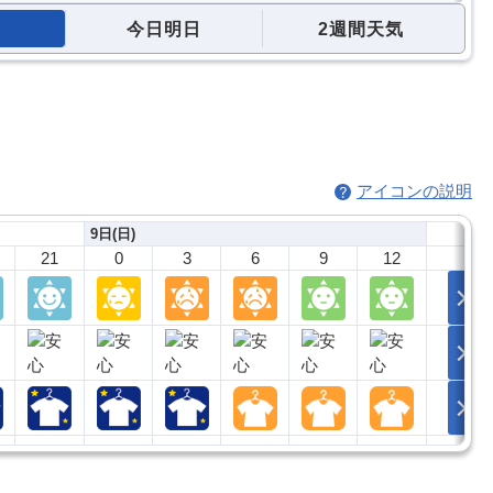
今日明日
2週間天気
アイコンの説明
9日(日)
21
0
3
6
9
12