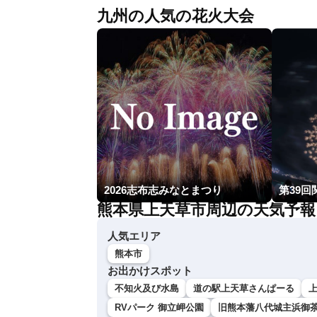
九州の人気の花火大会
2026志布志みなとまつり
第39回
熊本県上天草市周辺の天気予報
人気エリア
熊本市
お出かけスポット
不知火及び水島
道の駅上天草さんぱーる
RVパーク 御立岬公園
旧熊本藩八代城主浜御