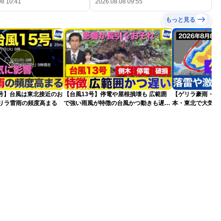
08 10:41
2026.08.08 09:55
もっと見る
5号】台風は東北接近のお
【台風13号】停電や屋根損壊も 広範囲
【ゲリラ豪雨・落
ゲリラ雷雨の頻度高まる
で強い雨風が特徴の台風かつ動きも遅く
本・東北で大気の
影響が長引くおそれ
2026.08.08