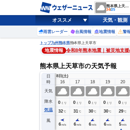
熊本県上天草市
34
/
25
オススメ
天気・観測
雨雲レーダー
台風情報
地震情報
警
トップ
九州
熊本県
熊本県上天草市
地震情報
令和8年熊本地震｜被災地支援
熊本県上天草市の天気予報
日
8日(土)
12
13
14
15
16
17
18
19
20
時
天気
降水
0
0
0
0
0
0
0
0
ミリ
ミリ
ミリ
ミリ
ミリ
ミリ
ミリ
ミリ
ミリ
気温
34
34
33
33
32
31
30
30
29
℃
℃
℃
℃
℃
℃
℃
℃
℃
風
4
4
4
6
6
6
6
6
5
m/s
m/s
m/s
m/s
m/s
m/s
m/s
m/s
m/s