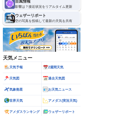
台風情報
影響は？接近状況をリアルタイム更新
ウェザーリポート
空の写真を投稿して最新の天気を共有
天気メニュー
天気予報
2週間天気
天気図
過去天気図
気象衛星
お天気ニュース
世界天気
アメダス(実況天気)
アメダスランキング
ウェザーリポート