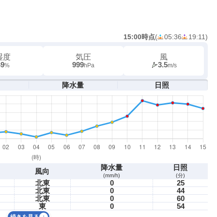
15:00時点
(
05:36
19:11
)
湿度
気圧
風
49
999
3.5
%
hPa
m/s
降水量
日照
降水量
日照
風向
(mm/h)
(分)
北東
0
25
北東
0
44
北東
0
60
東
0
54