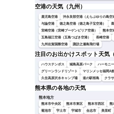
空港の天気（九州）
鹿児島空港
沖永良部空港（えらぶゆりの島空
与論空港
徳之島空港（徳之島子宝空港）
宮崎空港（宮崎ブーゲンビリア空港）
熊本空
五島福江空港（五島つばき空港）
長崎空港
九州佐賀国際空港
諏訪之瀬島飛行場
注目のお出かけスポット天気
ハウステンボス
城島高原パーク
ハーモニ
グリーンランドリゾート
マリンメッセ福岡A
久住高原沢水キャンプ場
道の駅桜島
クラ
熊本県の各地の天気
熊本地方
熊本市中央区
熊本市東区
熊本市西区
熊
菊池市
宇土市
宇城市
合志市
美里町