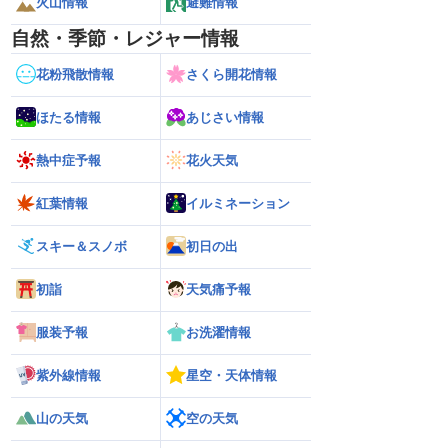
火山情報
避難情報
自然・季節・レジャー情報
花粉飛散情報
さくら開花情報
ほたる情報
あじさい情報
熱中症予報
花火天気
紅葉情報
イルミネーション
スキー＆スノボ
初日の出
初詣
天気痛予報
服装予報
お洗濯情報
紫外線情報
星空・天体情報
山の天気
空の天気