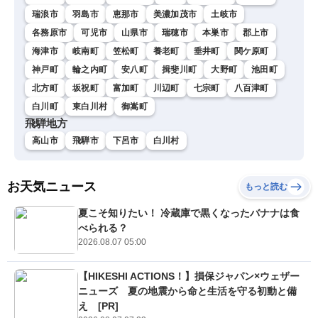
瑞浪市
羽島市
恵那市
美濃加茂市
土岐市
各務原市
可児市
山県市
瑞穂市
本巣市
郡上市
海津市
岐南町
笠松町
養老町
垂井町
関ケ原町
神戸町
輪之内町
安八町
揖斐川町
大野町
池田町
北方町
坂祝町
富加町
川辺町
七宗町
八百津町
白川町
東白川村
御嵩町
飛騨地方
高山市
飛騨市
下呂市
白川村
お天気ニュース
もっと読む
夏こそ知りたい！ 冷蔵庫で黒くなったバナナは食
べられる？
2026.08.07 05:00
【HIKESHI ACTIONS！】損保ジャパン×ウェザー
ニューズ 夏の地震から命と生活を守る初動と備
え [PR]