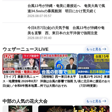
台風13号が沖縄・奄美に最接近へ 奄美大島で風
速34.5m/sの暴風観測 明日にかけ荒天続く
2026.08.07 05:57
今日8月7日(金)の天気予報 台風13号が沖縄や奄
美を直撃 西、東日本の太平洋側で強雨注意
2026.08.07 05:40
ウェザーニュースLiVE
もっと見る
ライブ放送中
【ライブ】最新天気ニュー
【雨情報】西〜東日本太平
【台風15号 2026】来週
ス・地震情報 2026年8月7
洋側は台風の影響で強雨 九
頃に北日本に接近のおそ
日(金) ／令和8年熊本地震情
州では大雨のおそれ
（7日5時更新）
報 〈ウェザーニュース
LiVEサンシャイン・松本真
央・江川清音／有賀哲夫〉
中部の人気の花火大会
もっと見る