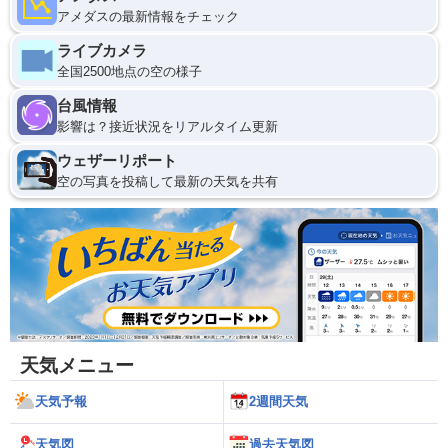
アメダスの最新情報をチェック
ライブカメラ
全国2500地点の空の様子
台風情報
影響は？接近状況をリアルタイム更新
ウェザーリポート
空の写真を投稿して最新の天気を共有
天気メニュー
天気予報
2週間天気
天気図
過去天気図