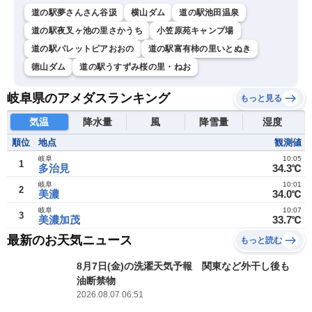
道の駅夢さんさん谷汲
横山ダム
道の駅池田温泉
道の駅夜叉ヶ池の里さかうち
小笠原苑キャンプ場
道の駅パレットピアおおの
道の駅富有柿の里いとぬき
徳山ダム
道の駅うすずみ桜の里・ねお
岐阜県のアメダスランキング
もっと見る
気温
降水量
風
降雪量
湿度
順位
地点
観測値
岐阜
10:05
1
多治見
34.3℃
岐阜
10:01
2
美濃
34.0℃
岐阜
10:07
3
美濃加茂
33.7℃
最新のお天気ニュース
もっと読む
8月7日(金)の洗濯天気予報 関東など外干し後も
油断禁物
2026.08.07 06:51