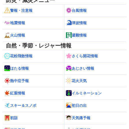
防災・減災メニュー
警報・注意報
台風情報
地震情報
津波情報
火山情報
避難情報
自然・季節・レジャー情報
花粉飛散情報
さくら開花情報
ほたる情報
あじさい情報
熱中症予報
花火天気
紅葉情報
イルミネーション
スキー＆スノボ
初日の出
初詣
天気痛予報