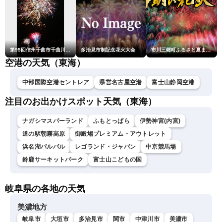
第95回信州千曲市千曲川納涼煙火大会
多治見市制記念花火大会
市川三郷町ふるさと夏まつり第38回神明の花火大会
空港の天気（東海）
中部国際空港セントレア
県営名古屋空港
富士山静岡空港
注目のお出かけスポット天気（東海）
ナガシマスパーランド
ふもとっぱら
伊勢神宮(内宮)
道の駅朝霧高原
御殿場プレミアム・アウトレット
浜名湖パルパル
レゴランド・ジャパン
中京競馬場
鈴鹿サーキットパーク
富士山こどもの国
岐阜県の各地の天気
美濃地方
岐阜市
大垣市
多治見市
関市
中津川市
美濃市