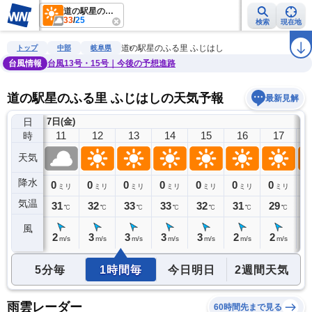
道の駅星のふる里 ふじはし
33
/
25
検索
現在地
雨雲レーダー
台風情報
地震情報
警報・注意報
2週間天気
ラ
道の駅星のふる里 ふじはし
トップ
中部
岐阜県
台風情報
台風13号・15号｜今後の予想進路
道の駅星のふる里 ふじはしの天気予報
最新見解
日
7日(金)
10
11
12
13
14
15
16
17
時
天気
降水
0
0
0
0
0
0
0
0
0
ミリ
ミリ
ミリ
ミリ
ミリ
ミリ
ミリ
ミリ
気温
30
31
32
33
33
32
31
29
2
℃
℃
℃
℃
℃
℃
℃
℃
風
2
2
3
3
3
3
2
2
2
m/s
m/s
m/s
m/s
m/s
m/s
m/s
m/s
5分毎
1時間毎
今日明日
2週間天気
雨雲レーダー
60時間先まで見る