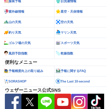
服装予報
お洗濯情報
紫外線情報
星空・天体情報
山の天気
空の天気
釣り天気
マリン天気
ゴルフ場の天気
スポーツ天気
風邪予防指数
乾燥指数
便利なメニュー
予報精度向上の取り組み
予報に関するFAQ
SORASHOP
The Last 10-second
ウェザーニュース公式SNS